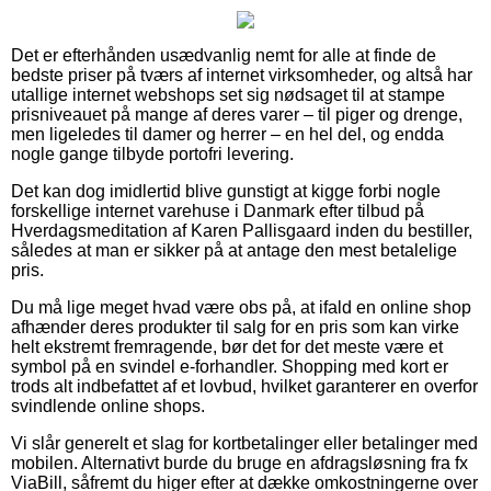
Det er efterhånden usædvanlig nemt for alle at finde de
bedste priser på tværs af internet virksomheder, og altså har
utallige internet webshops set sig nødsaget til at stampe
prisniveauet på mange af deres varer – til piger og drenge,
men ligeledes til damer og herrer – en hel del, og endda
nogle gange tilbyde portofri levering.
Det kan dog imidlertid blive gunstigt at kigge forbi nogle
forskellige internet varehuse i Danmark efter tilbud på
Hverdagsmeditation af Karen Pallisgaard inden du bestiller,
således at man er sikker på at antage den mest betalelige
pris.
Du må lige meget hvad være obs på, at ifald en online shop
afhænder deres produkter til salg for en pris som kan virke
helt ekstremt fremragende, bør det for det meste være et
symbol på en svindel e-forhandler. Shopping med kort er
trods alt indbefattet af et lovbud, hvilket garanterer en overfor
svindlende online shops.
Vi slår generelt et slag for kortbetalinger eller betalinger med
mobilen. Alternativt burde du bruge en afdragsløsning fra fx
ViaBill, såfremt du higer efter at dække omkostningerne over