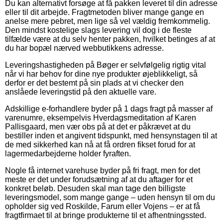
Du kan alternativt forsøge at få pakken leveret til din adresse
eller til dit arbejde. Fragtmetoden bliver mange gange en
anelse mere pebret, men lige så vel vældig fremkommelig.
Den mindst kostelige slags levering vil dog i de fleste
tilfælde være at du selv henter pakken, hvilket betinges af at
du har bopæl nærved webbutikkens adresse.
Leveringshastigheden på Bøger er selvfølgelig rigtig vital
når vi har behov for dine nye produkter øjeblikkeligt, så
derfor er det bestemt på sin plads at vi checker den
anslåede leveringstid på den aktuelle vare.
Adskillige e-forhandlere byder på 1 dags fragt på masser af
varenumre, eksempelvis Hverdagsmeditation af Karen
Pallisgaard, men vær obs på at det er påkrævet at du
bestiller inden et angivent tidspunkt, med hensynstagen til at
de med sikkerhed kan nå at få ordren fikset forud for at
lagermedarbejderne holder fyraften.
Nogle få internet varehuse byder på fri fragt, men for det
meste er det under forudsætning af at du aftager for et
konkret beløb. Desuden skal man tage den billigste
leveringsmodel, som mange gange – uden hensyn til om du
opholder sig ved Roskilde, Farum eller Vojens – er at få
fragtfirmaet til at bringe produkterne til et afhentningssted.