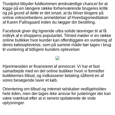
Trustpilot tilbyder fuldkommen ønskværdige chancer for at
kigge på en længere række forhenværende brugeres kritik
og på grund af dette er det smart, at du bliver klogere på
online virksomhedens anmeldelser af Hverdagsmeditation
af Karen Pallisgaard inden du lægger din bestilling.
Facebook giver dig lignende ultra solide løsninger til at få
indtryk af e-shoppens popularitet. Tilmed møder vi en række
online butikker hvor kunder kan offentliggøre en vurdering af
deres købsoplevelse, som på samme måde bør tages i brug
til vurdering af tidligere kunders oplevelser.
Hjemmesiden er finansieret af annoncer. Vi har et fast
samarbejde med en del online butikker hvori vi formidler
butikkernes tilbud, og indkasserer betaling såfremt en af
vores besøgende laver et køb.
Orientering om tilbud og internet selskaber vedligeholdes
hele tiden, men der tages ikke ansvar for justeringer der kan
være iværksat efter at vi senest opdaterede de viste
oplysninger.