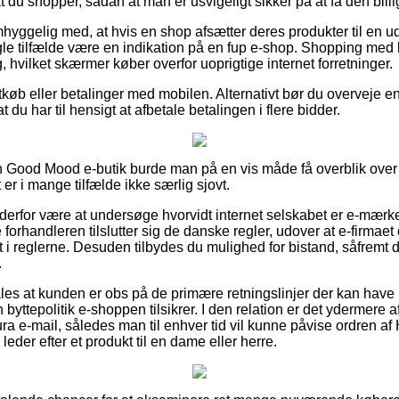
t du shopper, sådan at man er usvigeligt sikker på at få den billig
mhyggelig med, at hvis en shop afsætter deres produkter til en u
ogle tilfælde være en indikation på en fup e-shop. Shopping med ko
, hvilket skærmer køber overfor uoprigtige internet forretninger.
tkøb eller betalinger med mobilen. Alternativt bør du overveje e
 du har til hensigt at afbetale betalingen i flere bidder.
n Good Mood e-butik burde man på en vis måde få overblik over
 er i mange tilfælde ikke særlig sjovt.
derfor være at undersøge hvorvidt internet selskabet er e-mærke ti
 forhandleren tilslutter sig de danske regler, udover at e-firmaet
i reglerne. Desuden tilbydes du mulighed for bistand, såfremt 
.
ales at kunden er obs på de primære retningslinjer der kan have
byttepolitik e-shoppen tilsikrer. I den relation er det ydermere
ura e-mail, således man til enhver tid vil kunne påvise ordren 
eder efter et produkt til en dame eller herre.