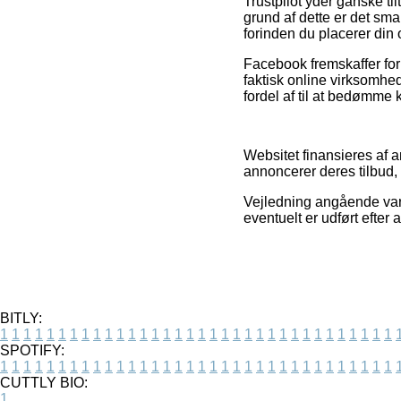
Trustpilot yder ganske t
grund af dette er det s
forinden du placerer din 
Facebook fremskaffer for 
faktisk online virksomhe
fordel af til at bedømme
Websitet finansieres af 
annoncerer deres tilbud, 
Vejledning angående vare
eventuelt er udført efter
BITLY:
1
1
1
1
1
1
1
1
1
1
1
1
1
1
1
1
1
1
1
1
1
1
1
1
1
1
1
1
1
1
1
1
1
1
SPOTIFY:
1
1
1
1
1
1
1
1
1
1
1
1
1
1
1
1
1
1
1
1
1
1
1
1
1
1
1
1
1
1
1
1
1
1
CUTTLY BIO:
1