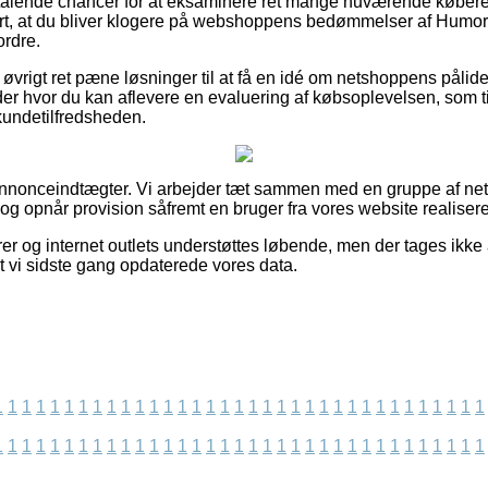
iltalende chancer for at eksaminere ret mange nuværende køber
mart, at du bliver klogere på webshoppens bedømmelser af Humo
ordre.
øvrigt ret pæne løsninger til at få en idé om netshoppens pålide
der hvor du kan aflevere en evaluering af købsoplevelsen, som 
 kundetilfredsheden.
annonceindtægter. Vi arbejder tæt sammen med en gruppe af netb
og opnår provision såfremt en bruger fra vores website realiserer
r og internet outlets understøttes løbende, men der tages ikke a
 at vi sidste gang opdaterede vores data.
1
1
1
1
1
1
1
1
1
1
1
1
1
1
1
1
1
1
1
1
1
1
1
1
1
1
1
1
1
1
1
1
1
1
1
1
1
1
1
1
1
1
1
1
1
1
1
1
1
1
1
1
1
1
1
1
1
1
1
1
1
1
1
1
1
1
1
1
1
1