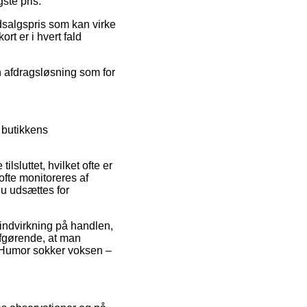
ste pris.
dsalgspris som kan virke
rt er i hvert fald
n afdragsløsning som for
 butikkens
lsluttet, hvilket ofte er
 ofte monitoreres af
du udsættes for
 indvirkning på handlen,
 afgørende, at man
af Humor sokker voksen –