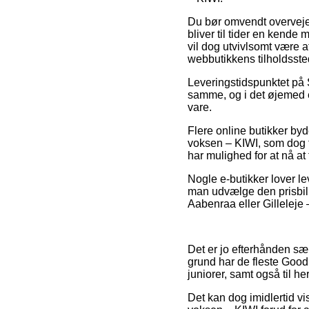
Du bør omvendt overveje a
bliver til tider en kende
vil dog utvivlsomt være a
webbutikkens tilholdsste
Leveringstidspunktet på 
samme, og i det øjemed e
vare.
Flere online butikker by
voksen – KIWI, som dog f
har mulighed for at nå at 
Nogle e-butikker lover l
man udvælge den prisbilli
Aabenraa eller Gilleleje –
Det er jo efterhånden sær
grund har de fleste Good 
juniorer, samt også til h
Det kan dog imidlertid v