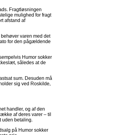
plads. Fragtløsningen
telige mulighed for fragt
rt afstand af
an behøver varen med det
sdato for den pågældende
eksempelvis Humor sokker
kkeslæt, således at de
n fastsat sum. Desuden må
pholder sig ved Roskilde,
net handler, og af den
ække af deres varer – til
t uden betaling.
 udsalg på Humor sokker