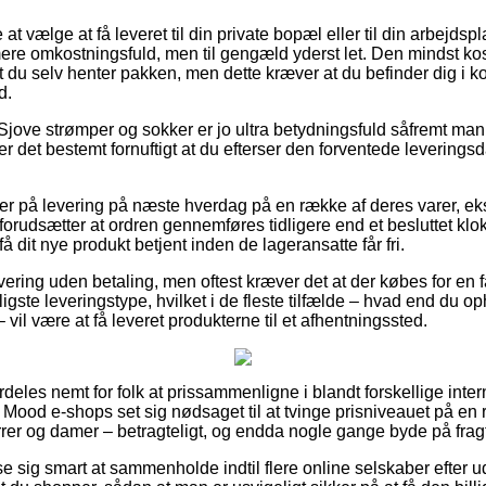
t vælge at få leveret til din private bopæl eller til din arbejds
 mere omkostningsfuld, men til gengæld yderst let. Den mindst kos
t du selv henter pakken, men dette kræver at du befinder dig i ko
d.
Sjove strømper og sokker er jo ultra betydningsfuld såfremt m
r det bestemt fornuftigt at du efterser den forventede levering
der på levering på næste hverdag på en række af deres varer, 
orudsætter at ordren gennemføres tidligere end et besluttet klo
få dit nye produkt betjent inden de lageransatte får fri.
evering uden betaling, men oftest kræver det at der købes for e
gste leveringstype, hvilket i de fleste tilfælde – hvad end du o
 vil være at få leveret produkterne til et afhentningssted.
deles nemt for folk at prissammenligne i blandt forskellige inter
Mood e-shops set sig nødsaget til at tvinge prisniveauet på en r
errer og damer – betragteligt, og endda nogle gange byde på frag
ise sig smart at sammenholde indtil flere online selskaber efter