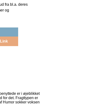
 fra bl.a. deres
mer og
Link
benyttede er i øjeblikket
 for det. Fragttypen er
 af Humor sokker voksen