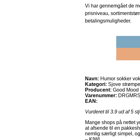
Vi har gennemgået de mes
prisniveau, sortimentstø
betalingsmuligheder.
Navn:
Humor sokker vok
Kategori:
Sjove strømpe
Producent:
Good Mood
Varenummer:
DRGMRS
EAN:
Vurderet til
3.9
ud af 5 st
Mange shops på nettet yde
at afsende til en pakkesh
nemlig særligt simpel, 
– KIWI.