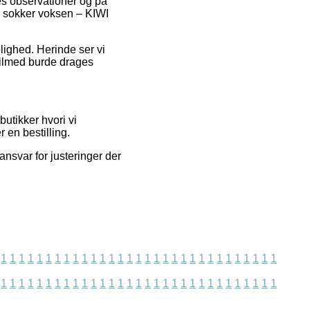
es observationer og på
r sokker voksen – KIWI
lighed. Herinde ser vi
tilmed burde drages
utikker hvori vi
 en bestilling.
nsvar for justeringer der
1
1
1
1
1
1
1
1
1
1
1
1
1
1
1
1
1
1
1
1
1
1
1
1
1
1
1
1
1
1
1
1
1
1
1
1
1
1
1
1
1
1
1
1
1
1
1
1
1
1
1
1
1
1
1
1
1
1
1
1
1
1