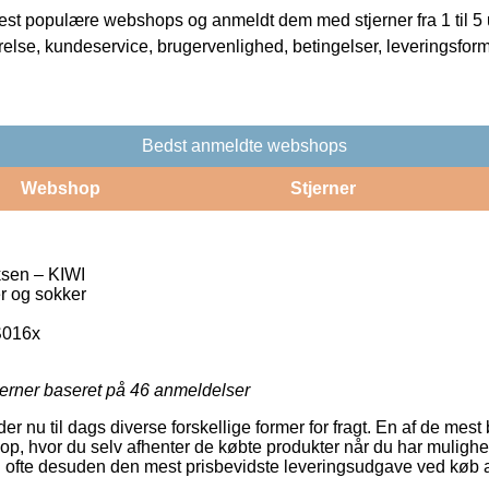
t populære webshops og anmeldt dem med stjerner fra 1 til 5 ud
rrelse, kundeservice, brugervenlighed, betingelser, leveringsfor
Bedst anmeldte webshops
Webshop
Stjerner
sen – KIWI
r og sokker
016x
jerner baseret på
46
anmeldelser
r nu til dags diverse forskellige former for fragt. En af de mest 
op, hvor du selv afhenter de købte produkter når du har mulighed
og ofte desuden den mest prisbevidste leveringsudgave ved køb