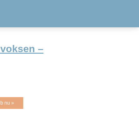
 voksen –
b nu »