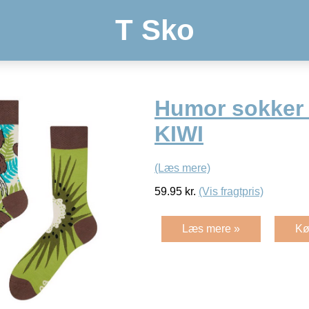
T Sko
Humor sokker
KIWI
(Læs mere)
59.95
kr.
(Vis fragtpris)
Læs mere »
Kø