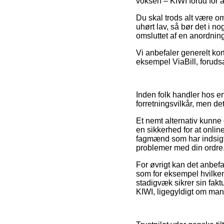
voksen – KIWI forud for a
Du skal trods alt være o
uhørt lav, så bør det i n
omsluttet af en anordning
Vi anbefaler generelt kor
eksempel ViaBill, forudsat
Inden folk handler hos e
forretningsvilkår, men det
Et nemt alternativ kunne 
en sikkerhed for at online
fagmænd som har indsigt 
problemer med din ordre
For øvrigt kan det anbef
som for eksempel hvilken 
stadigvæk sikrer sin fakt
KIWI, ligegyldigt om man l