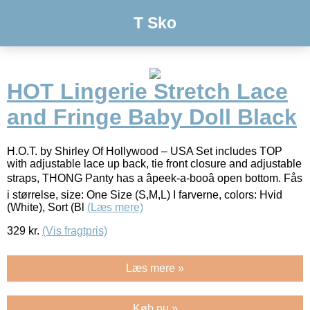
T Sko
HOT Lingerie Stretch Lace
and Fringe Baby Doll Black
H.O.T. by Shirley Of Hollywood – USA Set includes TOP
with adjustable lace up back, tie front closure and adjustable
straps, THONG Panty has a âpeek-a-booâ open bottom. Fås
i størrelse, size: One Size (S,M,L) I farverne, colors: Hvid
(White), Sort (Bl
(Læs mere)
329
kr.
(Vis fragtpris)
Læs mere »
Køb nu »