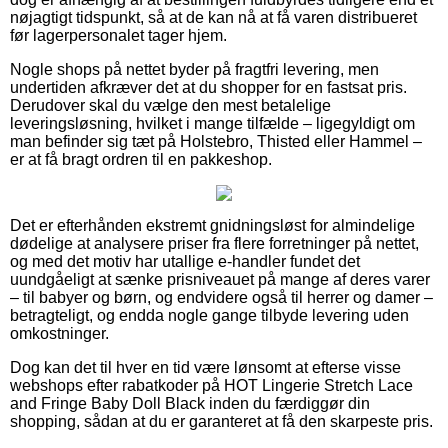
nøjagtigt tidspunkt, så at de kan nå at få varen distribueret
før lagerpersonalet tager hjem.
Nogle shops på nettet byder på fragtfri levering, men
undertiden afkræver det at du shopper for en fastsat pris.
Derudover skal du vælge den mest betalelige
leveringsløsning, hvilket i mange tilfælde – ligegyldigt om
man befinder sig tæt på Holstebro, Thisted eller Hammel –
er at få bragt ordren til en pakkeshop.
Det er efterhånden ekstremt gnidningsløst for almindelige
dødelige at analysere priser fra flere forretninger på nettet,
og med det motiv har utallige e-handler fundet det
uundgåeligt at sænke prisniveauet på mange af deres varer
– til babyer og børn, og endvidere også til herrer og damer –
betragteligt, og endda nogle gange tilbyde levering uden
omkostninger.
Dog kan det til hver en tid være lønsomt at efterse visse
webshops efter rabatkoder på HOT Lingerie Stretch Lace
and Fringe Baby Doll Black inden du færdiggør din
shopping, sådan at du er garanteret at få den skarpeste pris.