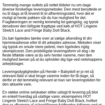
Temmelig mange outlets på nettet tildeler nu om dage
diverse forskellige leveringsmetoder. Den mest benyttede er
nu til dags at få leveret til et afhentningssted, hvor det er
muligt at hente pakken når du har mulighed for det.
Fragtløsningen er nemlig temmelig let gængelig, og typisk
derudover den billigste fragttype ved køb af HOT Lingerie
Stretch Lace and Fringe Baby Doll Black.
Du bør ligeledes tænke over at vælge afsending til din
hjemmeadresse eller til dit arbejdes adresse. Metoden viser
sig typisk en smule mere pebret, men ligeledes rigtig
ukompliceret. Den prisbilligste leveringsform vil dog i de
fleste tilfælde være at du selv henter varerne, men den
mulighed beroer på at du opholder dig lige ved netshoppens
arbejdslager.
Leveringsdygtigheden på Hende > Babydoll er jo ret så
relevant ifald vi skal bruge varerne inden for få dage, så
derfor er det temmelig relevant at man ser leveringstiden for
den aktuelle vare.
En række online selskaber stiller udsigt til levering på blot
en enkelt hverdag på utallige varer, eksempelvis HOT
Lingerie Stretch Lace and Fringe Baby Doll Black, hvilket
dog er afhængig af at bestillingen fuldbyrdes tidligere end et