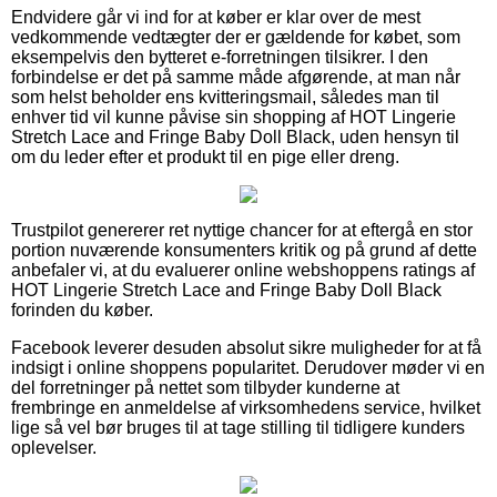
Endvidere går vi ind for at køber er klar over de mest
vedkommende vedtægter der er gældende for købet, som
eksempelvis den bytteret e-forretningen tilsikrer. I den
forbindelse er det på samme måde afgørende, at man når
som helst beholder ens kvitteringsmail, således man til
enhver tid vil kunne påvise sin shopping af HOT Lingerie
Stretch Lace and Fringe Baby Doll Black, uden hensyn til
om du leder efter et produkt til en pige eller dreng.
Trustpilot genererer ret nyttige chancer for at eftergå en stor
portion nuværende konsumenters kritik og på grund af dette
anbefaler vi, at du evaluerer online webshoppens ratings af
HOT Lingerie Stretch Lace and Fringe Baby Doll Black
forinden du køber.
Facebook leverer desuden absolut sikre muligheder for at få
indsigt i online shoppens popularitet. Derudover møder vi en
del forretninger på nettet som tilbyder kunderne at
frembringe en anmeldelse af virksomhedens service, hvilket
lige så vel bør bruges til at tage stilling til tidligere kunders
oplevelser.