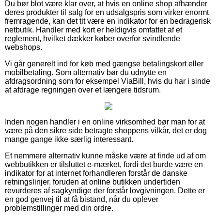
Du bør blot være klar over, at hvis en online shop afhænder
deres produkter til salg for en udsalgspris som virker enormt
fremragende, kan det tit være en indikator for en bedragerisk
netbutik. Handler med kort er heldigvis omfattet af et
reglement, hvilket dækker køber overfor svindlende
webshops.
Vi går generelt ind for køb med gængse betalingskort eller
mobilbetaling. Som alternativ bør du udnytte en
afdragsordning som for eksempel ViaBill, hvis du har i sinde
at afdrage regningen over et længere tidsrum.
Inden nogen handler i en online virksomhed bør man for at
være på den sikre side betragte shoppens vilkår, det er dog
mange gange ikke særlig interessant.
Et nemmere alternativ kunne måske være at finde ud af om
webbutikken er tilsluttet e-mærket, fordi det burde være en
indikator for at internet forhandleren forstår de danske
retningslinjer, foruden at online butikken undertiden
revurderes af sagkyndige der forstår lovgivningen. Dette er
en god genvej til at få bistand, når du oplever
problemstillinger med din ordre.