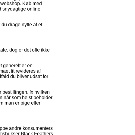
net webshop. Køb med
od snydagtige online
 du drage nytte af et
le, dog er det ofte ikke
t generelt er en
maet tit revideres af
fald du bliver udsat for
bestillingen, fx hvilken
an når som helst beholder
m man er pige eller
gruppe andre konsumenters
remsbukser Black Feathers