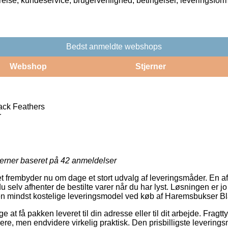
rrelse, kundeservice, brugervenlighed, betingelser, leveringsfor
Bedst anmeldte webshops
Webshop
Stjerner
ck Feathers
r
jerner baseret på
42
anmeldelser
 frembyder nu om dage et stort udvalg af leveringsmåder. En af
 selv afhenter de bestilte varer når du har lyst. Løsningen er j
en mindst kostelige leveringsmodel ved køb af Haremsbukser Bl
at få pakken leveret til din adresse eller til dit arbejde. Fragt
yrere, men endvidere virkelig praktisk. Den prisbilligste levering