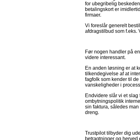
for ubegribelig beskeden,
betalingskort er imidlerti
firmaer.
Vi foreslår generelt best
afdragstilbud som f.eks. 
Før nogen handler på en 
videre interessant.
En anden løsning er at k
tilkendegivelse af at inte
fagfolk som kender til de
vanskeligheder i process
Endvidere slår vi et slag
ombytningspolitik intern
sin faktura, således man
dreng.
Trustpilot tilbyder dig 
betragtninger og herved 