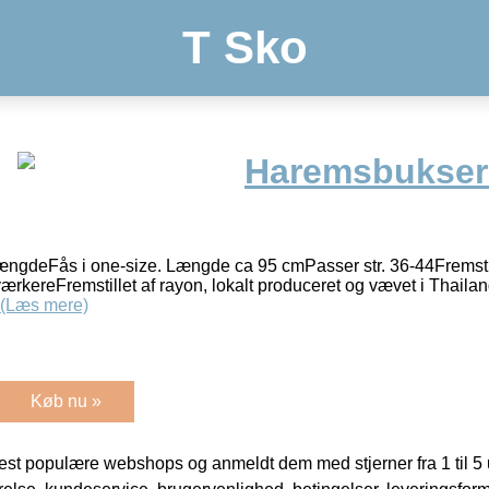
T Sko
Haremsbukser
længdeFås i one-size. Længde ca 95 cmPasser str. 36-44Fremstil
ærkereFremstillet af rayon, lokalt produceret og vævet i Thai
(Læs mere)
Køb nu »
t populære webshops og anmeldt dem med stjerner fra 1 til 5 ud