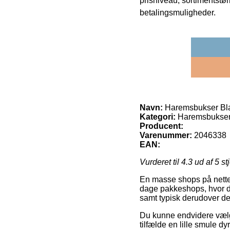
prisniveau, sortimentstø
betalingsmuligheder.
Navn:
Haremsbukser Bla
Kategori:
Haremsbukse
Producent:
Varenummer:
2046338
EAN:
Vurderet til
4.3
ud af 5 st
En masse shops på nettet
dage pakkeshops, hvor du
samt typisk derudover d
Du kunne endvidere vælge 
tilfælde en lille smule d