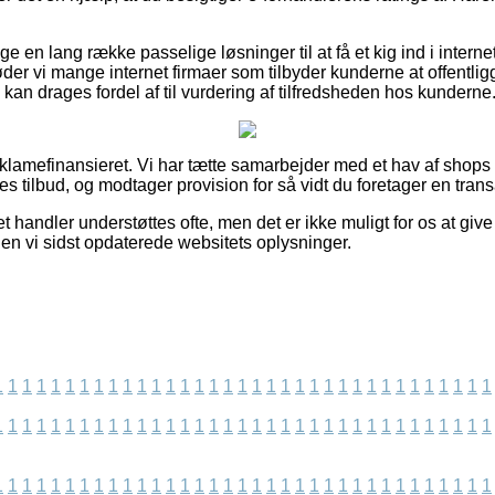
ge en lang række passelige løsninger til at få et kig ind i intern
der vi mange internet firmaer som tilbyder kunderne at offentlig
 kan drages fordel af til vurdering af tilfredsheden hos kunderne
amefinansieret. Vi har tætte samarbejder med et hav af shops på
s tilbud, og modtager provision for så vidt du foretager en trans
t handler understøttes ofte, men det er ikke muligt for os at give
den vi sidst opdaterede websitets oplysninger.
1
1
1
1
1
1
1
1
1
1
1
1
1
1
1
1
1
1
1
1
1
1
1
1
1
1
1
1
1
1
1
1
1
1
1
1
1
1
1
1
1
1
1
1
1
1
1
1
1
1
1
1
1
1
1
1
1
1
1
1
1
1
1
1
1
1
1
1
1
1
1
1
1
1
1
1
1
1
1
1
1
1
1
1
1
1
1
1
1
1
1
1
1
1
1
1
1
1
1
1
1
1
1
1
1