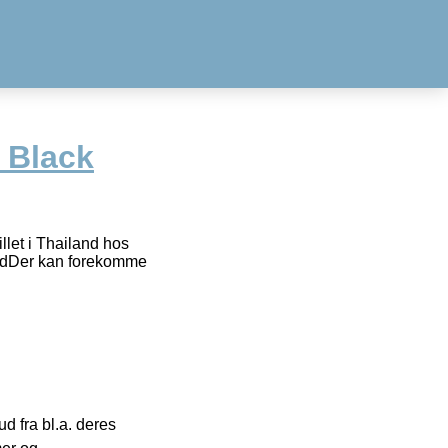
 Black
let i Thailand hos
landDer kan forekomme
 fra bl.a. deres