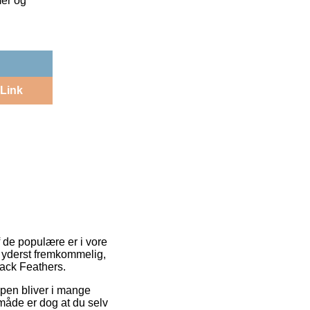
mer og
Link
 de populære er i vore
o yderst fremkommelig,
ack Feathers.
typen bliver i mange
småde er dog at du selv