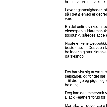
henter varerne, hvilket 
Leveringshastigheden på
så i det øjemed er det r
vare.
En del online virksomhed
eksempelvis Haremsbukser
tidspunkt, således at de k
Nogle enkelte webbutikke
bestemt sum. Desuden ka
befinder sig nær Næstved, 
pakkeshop.
Det har vist sig at være m
selskaber, og for det har
– til drenge og piger, o
betaling.
Dog kan det immervæk v
Black Feathers forud for 
Man skal alligevel være k