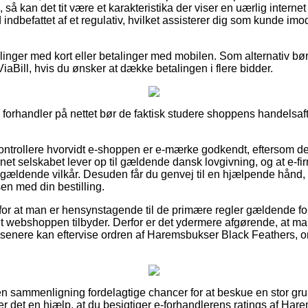
 så kan det tit være et karakteristika der viser en uærlig inter
d indbefattet af et regulativ, hvilket assisterer dig som kunde im
illinger med kort eller betalinger med mobilen. Som alternativ bør
ViaBill, hvis du ønsker at dække betalingen i flere bidder.
forhandler på nettet bør de faktisk studere shoppens handelsafta
ontrollere hvorvidt e-shoppen er e-mærke godkendt, eftersom de
rnet selskabet lever op til gældende dansk lovgivning, og at e-fir
 gældende vilkår. Desuden får du genvej til en hjælpende hånd, i
en med din bestilling.
 for at man er hensynstagende til de primære regler gældende for 
et webshoppen tilbyder. Derfor er det ydermere afgørende, at m
 senere kan eftervise ordren af Haremsbukser Black Feathers, o
uden sammenligning fordelagtige chancer for at beskue en stor 
er det en hjælp, at du besigtiger e-forhandlerens ratings af Ha