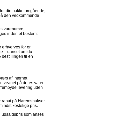
 for din pakke omgående,
ato på den vedkommende
res varenumre,
ges inden et bestemt
r erhverves for en
te – uanset om du
 bestillingen til en
værs af internet
isniveauet på deres varer
e frembyde levering uden
r rabat på Haremsbukser
mindst kostelige pris.
 en udsalgspris som anses