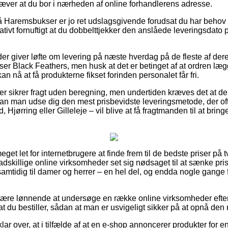
kræver at du bor i nærheden af online forhandlerens adresse.
 Haremsbukser er jo ret udslagsgivende forudsat du har behov
elativt fornuftigt at du dobbelttjekker den anslåede leveringsd
er giver løfte om levering på næste hverdag på de fleste af de
 Black Feathers, men husk at det er betinget af at ordren læg
an nå at få produkterne fikset forinden personalet får fri.
r sikrer fragt uden beregning, men undertiden kræves det at de
n man udse dig den mest prisbevidste leveringsmetode, der of
Hjørring eller Gilleleje – vil blive at få fragtmanden til at bringe
eget let for internetbrugere at finde frem til de bedste priser på t
 adskillige online virksomheder set sig nødsaget til at sænke pr
g samtidig til damer og herrer – en hel del, og endda nogle gang
ære lønnende at undersøge en række online virksomheder efte
at du bestiller, sådan at man er usvigeligt sikker på at opnå den 
lar over, at i tilfælde af at en e-shop annoncerer produkter for