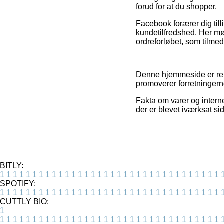
forud for at du shopper.
Facebook forærer dig tilli
kundetilfredshed. Her mø
ordreforløbet, som tilmed
Denne hjemmeside er rekl
promoverer forretningerne
Fakta om varer og interne
der er blevet iværksat si
BITLY:
1
1
1
1
1
1
1
1
1
1
1
1
1
1
1
1
1
1
1
1
1
1
1
1
1
1
1
1
1
1
1
1
1
1
SPOTIFY:
1
1
1
1
1
1
1
1
1
1
1
1
1
1
1
1
1
1
1
1
1
1
1
1
1
1
1
1
1
1
1
1
1
1
CUTTLY BIO:
1
1
1
1
1
1
1
1
1
1
1
1
1
1
1
1
1
1
1
1
1
1
1
1
1
1
1
1
1
1
1
1
1
1
1