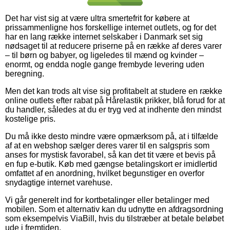
Det har vist sig at være ultra smertefrit for købere at
prissammenligne hos forskellige internet outlets, og for det
har en lang række internet selskaber i Danmark set sig
nødsaget til at reducere priserne på en række af deres varer
– til børn og babyer, og ligeledes til mænd og kvinder –
enormt, og endda nogle gange frembyde levering uden
beregning.
Men det kan trods alt vise sig profitabelt at studere en række
online outlets efter rabat på Hårelastik prikker, blå forud for at
du handler, således at du er tryg ved at indhente den mindst
kostelige pris.
Du må ikke desto mindre være opmærksom på, at i tilfælde
af at en webshop sælger deres varer til en salgspris som
anses for mystisk favorabel, så kan det tit være et bevis på
en fup e-butik. Køb med gængse betalingskort er imidlertid
omfattet af en anordning, hvilket begunstiger en overfor
snydagtige internet varehuse.
Vi går generelt ind for kortbetalinger eller betalinger med
mobilen. Som et alternativ kan du udnytte en afdragsordning
som eksempelvis ViaBill, hvis du tilstræber at betale beløbet
ude i fremtiden.