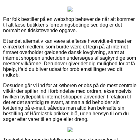
Før folk bestiller på en webshop behøver de når alt kommer
til alt læse butikkens forretningsbetingelser, dog er det
normalt en tidskrævende opgave.
Et andet alternativ kan være at efterse hvorvidt e-firmaet er
e-mærket medlem, som burde være et tegn på at internet
firmaet overholder gældende dansk lovgivning, samt at
internet shoppen undertiden undersøges af sagkyndige som
mestrer vilkårene. Derudover giver det dig mulighed for at få
hjælp, ifald du bliver udsat for problemstillinger ved dit
indkøb.
Desuden går vi ind for at køberen er obs på de mest centrale
vilkår der spiller ind i forbindelse med ordren, eksempelvis
hvilken byttepolitik internet shoppen anvender. I relation til
det er det samtidig relevant, at man altid beholder sin
kvittering på e-mail, således man altid kan bekræfte sin
bestilling af Hårelastik prikker, blå, uden hensyn til om du
søger efter varer til en pige eller dreng.
Trustpilot forærer dig fuldkommen fine chancer for at