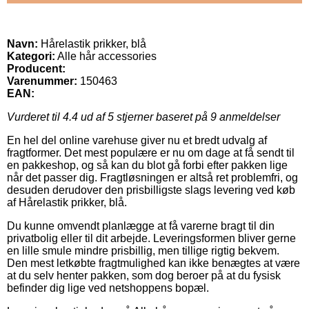
Navn:
Hårelastik prikker, blå
Kategori:
Alle hår accessories
Producent:
Varenummer:
150463
EAN:
Vurderet til
4.4
ud af 5 stjerner baseret på
9
anmeldelser
En hel del online varehuse giver nu et bredt udvalg af
fragtformer. Det mest populære er nu om dage at få sendt til
en pakkeshop, og så kan du blot gå forbi efter pakken lige
når det passer dig. Fragtløsningen er altså ret problemfri, og
desuden derudover den prisbilligste slags levering ved køb
af Hårelastik prikker, blå.
Du kunne omvendt planlægge at få varerne bragt til din
privatbolig eller til dit arbejde. Leveringsformen bliver gerne
en lille smule mindre prisbillig, men tillige rigtig bekvem.
Den mest letkøbte fragtmulighed kan ikke benægtes at være
at du selv henter pakken, som dog beroer på at du fysisk
befinder dig lige ved netshoppens bopæl.