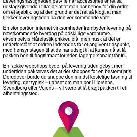
Leveringshastigheden på Alle hår accessories er ret så
udslagsgivende i tilfælde af at man har behov for din ordre
om et øjeblik, og af den grund er det ret så klogt at man
tjekker leveringstiden på den vedkommende vare.
En stor portion internet virksomheder frembyder levering på
næstkommende hverdag på adskillige varenumre,
eksempelvis Hårelastik prikker, blå, men husk at det er
underforstået at ordren indsendes før et angivent tidspunkt,
med hensynstagen til at de har udsigt til at kunne nå at få
pakken hen til fragtfirmaet forinden lagerpersonalet får fri.
En række webshops byder på levering uden gebyr, men
undertiden påkræves det at der shoppes for en bestemt pris.
Derudover burde du snuppe den mindst kostelige løsning til
levering, der typisk – uanset om man bor i Horsens,
Svendborg eller Vojens – vil være at få bragt pakken til et
afhentningssted.