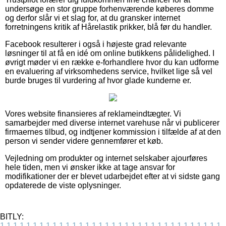
undersøge en stor gruppe forhenværende køberes domme
og derfor slår vi et slag for, at du gransker internet
forretningens kritik af Hårelastik prikker, blå før du handler.
Facebook resulterer i også i højeste grad relevante
løsninger til at få en idé om online butikkens pålidelighed. I
øvrigt møder vi en række e-forhandlere hvor du kan udforme
en evaluering af virksomhedens service, hvilket lige så vel
burde bruges til vurdering af hvor glade kunderne er.
Vores website finansieres af reklameindtægter. Vi
samarbejder med diverse internet varehuse når vi publicerer
firmaernes tilbud, og indtjener kommission i tilfælde af at den
person vi sender videre gennemfører et køb.
Vejledning om produkter og internet selskaber ajourføres
hele tiden, men vi ønsker ikke at tage ansvar for
modifikationer der er blevet udarbejdet efter at vi sidste gang
opdaterede de viste oplysninger.
BITLY:
1
1
1
1
1
1
1
1
1
1
1
1
1
1
1
1
1
1
1
1
1
1
1
1
1
1
1
1
1
1
1
1
1
1