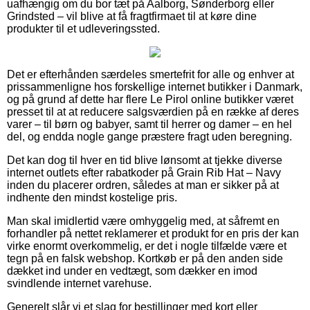
uafhængig om du bor tæt på Aalborg, Sønderborg eller
Grindsted – vil blive at få fragtfirmaet til at køre dine
produkter til et udleveringssted.
Det er efterhånden særdeles smertefrit for alle og enhver at
prissammenligne hos forskellige internet butikker i Danmark,
og på grund af dette har flere Le Pirol online butikker været
presset til at at reducere salgsværdien på en række af deres
varer – til børn og babyer, samt til herrer og damer – en hel
del, og endda nogle gange præstere fragt uden beregning.
Det kan dog til hver en tid blive lønsomt at tjekke diverse
internet outlets efter rabatkoder på Grain Rib Hat – Navy
inden du placerer ordren, således at man er sikker på at
indhente den mindst kostelige pris.
Man skal imidlertid være omhyggelig med, at såfremt en
forhandler på nettet reklamerer et produkt for en pris der kan
virke enormt overkommelig, er det i nogle tilfælde være et
tegn på en falsk webshop. Kortkøb er på den anden side
dækket ind under en vedtægt, som dækker en imod
svindlende internet varehuse.
Generelt slår vi et slag for bestillinger med kort eller