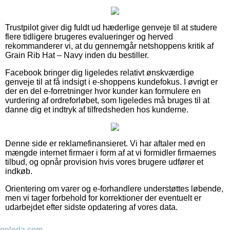
Trustpilot giver dig fuldt ud hæderlige genveje til at studere
flere tidligere brugeres evalueringer og herved
rekommanderer vi, at du gennemgår netshoppens kritik af
Grain Rib Hat – Navy inden du bestiller.
Facebook bringer dig ligeledes relativt ønskværdige
genveje til at få indsigt i e-shoppens kundefokus. I øvrigt er
der en del e-forretninger hvor kunder kan formulere en
vurdering af ordreforløbet, som ligeledes må bruges til at
danne dig et indtryk af tilfredsheden hos kunderne.
Denne side er reklamefinansieret. Vi har aftaler med en
mængde internet firmaer i form af at vi formidler firmaernes
tilbud, og opnår provision hvis vores brugere udfører et
indkøb.
Orientering om varer og e-forhandlere understøttes løbende,
men vi tager forbehold for korrektioner der eventuelt er
udarbejdet efter sidste opdatering af vores data.
onleda.com