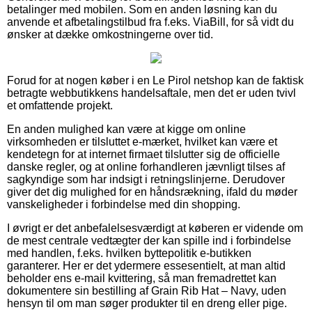
betalinger med mobilen. Som en anden løsning kan du
anvende et afbetalingstilbud fra f.eks. ViaBill, for så vidt du
ønsker at dække omkostningerne over tid.
Forud for at nogen køber i en Le Pirol netshop kan de faktisk
betragte webbutikkens handelsaftale, men det er uden tvivl
et omfattende projekt.
En anden mulighed kan være at kigge om online
virksomheden er tilsluttet e-mærket, hvilket kan være et
kendetegn for at internet firmaet tilslutter sig de officielle
danske regler, og at online forhandleren jævnligt tilses af
sagkyndige som har indsigt i retningslinjerne. Derudover
giver det dig mulighed for en håndsrækning, ifald du møder
vanskeligheder i forbindelse med din shopping.
I øvrigt er det anbefalelsesværdigt at køberen er vidende om
de mest centrale vedtægter der kan spille ind i forbindelse
med handlen, f.eks. hvilken byttepolitik e-butikken
garanterer. Her er det ydermere essesentielt, at man altid
beholder ens e-mail kvittering, så man fremadrettet kan
dokumentere sin bestilling af Grain Rib Hat – Navy, uden
hensyn til om man søger produkter til en dreng eller pige.