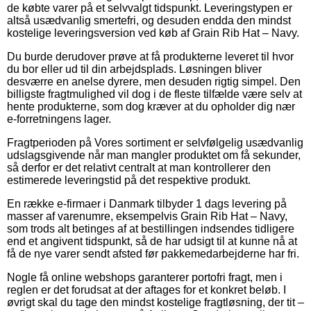
de købte varer på et selvvalgt tidspunkt. Leveringstypen er
altså usædvanlig smertefri, og desuden endda den mindst
kostelige leveringsversion ved køb af Grain Rib Hat – Navy.
Du burde derudover prøve at få produkterne leveret til hvor
du bor eller ud til din arbejdsplads. Løsningen bliver
desværre en anelse dyrere, men desuden rigtig simpel. Den
billigste fragtmulighed vil dog i de fleste tilfælde være selv at
hente produkterne, som dog kræver at du opholder dig nær
e-forretningens lager.
Fragtperioden på Vores sortiment er selvfølgelig usædvanlig
udslagsgivende når man mangler produktet om få sekunder,
så derfor er det relativt centralt at man kontrollerer den
estimerede leveringstid på det respektive produkt.
En række e-firmaer i Danmark tilbyder 1 dags levering på
masser af varenumre, eksempelvis Grain Rib Hat – Navy,
som trods alt betinges af at bestillingen indsendes tidligere
end et angivent tidspunkt, så de har udsigt til at kunne nå at
få de nye varer sendt afsted før pakkemedarbejderne har fri.
Nogle få online webshops garanterer portofri fragt, men i
reglen er det forudsat at der aftages for et konkret beløb. I
øvrigt skal du tage den mindst kostelige fragtløsning, der tit –