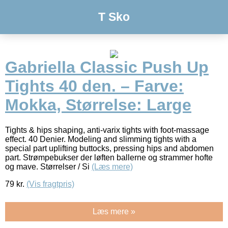
T Sko
Gabriella Classic Push Up
Tights 40 den. – Farve:
Mokka, Størrelse: Large
Tights & hips shaping, anti-varix tights with foot-massage
effect. 40 Denier. Modeling and slimming tights with a
special part uplifting buttocks, pressing hips and abdomen
part. Strømpebukser der løften ballerne og strammer hofte
og mave. Størrelser / Si
(Læs mere)
79
kr.
(Vis fragtpris)
Læs mere »