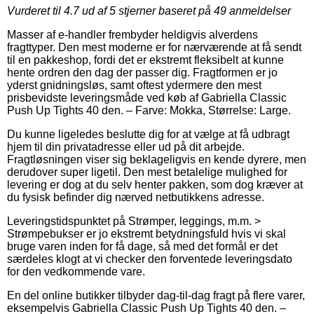
Vurderet til
4.7
ud af 5 stjerner baseret på
49
anmeldelser
Masser af e-handler frembyder heldigvis alverdens
fragttyper. Den mest moderne er for nærværende at få sendt
til en pakkeshop, fordi det er ekstremt fleksibelt at kunne
hente ordren den dag der passer dig. Fragtformen er jo
yderst gnidningsløs, samt oftest ydermere den mest
prisbevidste leveringsmåde ved køb af Gabriella Classic
Push Up Tights 40 den. – Farve: Mokka, Størrelse: Large.
Du kunne ligeledes beslutte dig for at vælge at få udbragt
hjem til din privatadresse eller ud på dit arbejde.
Fragtløsningen viser sig beklageligvis en kende dyrere, men
derudover super ligetil. Den mest betalelige mulighed for
levering er dog at du selv henter pakken, som dog kræver at
du fysisk befinder dig nærved netbutikkens adresse.
Leveringstidspunktet på Strømper, leggings, m.m. >
Strømpebukser er jo ekstremt betydningsfuld hvis vi skal
bruge varen inden for få dage, så med det formål er det
særdeles klogt at vi checker den forventede leveringsdato
for den vedkommende vare.
En del online butikker tilbyder dag-til-dag fragt på flere varer,
eksempelvis Gabriella Classic Push Up Tights 40 den. –