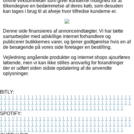
online virksomheder som giver kunderne mulighed for at
tilkendegive en bedømmelse af deres køb, som desuden
kan tages i brug til at afveje hvor tilfredse kunderne er.
Denne side finansieres af annonceindtægter. Vi har tætte
samarbejder med adskillige internet forhandlere og
publicerer butikkernes varer, og tjener godtgørelse hvis en af
de besøgende på vores side foretager en bestilling.
Vejledning angående produkter og internet shops ajourføres
løbende, men vi kan ikke stilles ansvarlig for forandringer
der er udført siden sidste opdatering af de anvendte
oplysninger.
BITLY:
1
1
1
1
1
1
1
1
1
1
1
1
1
1
1
1
1
1
1
1
1
1
1
1
1
1
1
1
1
1
1
1
1
1
1
1
1
1
1
1
1
1
1
1
1
1
1
1
1
1
1
1
1
1
1
1
1
1
1
1
1
1
1
1
1
1
1
1
1
1
1
1
1
1
1
1
1
1
1
1
1
1
1
1
1
1
1
1
1
1
1
1
1
1
1
1
1
1
1
1
SPOTIFY:
1
1
1
1
1
1
1
1
1
1
1
1
1
1
1
1
1
1
1
1
1
1
1
1
1
1
1
1
1
1
1
1
1
1
1
1
1
1
1
1
1
1
1
1
1
1
1
1
1
1
1
1
1
1
1
1
1
1
1
1
1
1
1
1
1
1
1
1
1
1
1
1
1
1
1
1
1
1
1
1
1
1
1
1
1
1
1
1
1
1
1
1
1
1
1
1
1
1
1
1