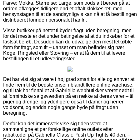
Farve: Mokka, Størrelse: Large, som trods alt beroer på at
ordren aflægges tidligere end et aftalt klokkeslæt, med
hensynstagen til at de sandsynligvis kan nå at få bestillingen
distribueret forinden personalet har fri.
Visse butikker på nettet tilbyder fragt uden beregning, men
for det meste er det under betingelse af at du indkøber for et
fastsat beløb. Desuden kan du udvælge den mest letkøbte
form for fragt, som tit – uanset om man befinder sig nær
Køge, Ringsted eller Støvring – er at få dem til at levere
bestillingen til et udleveringssted.
Det har vist sig at være i høj grad smart for alle og enhver at
finde frem til de bedste priser i blandt flere online varehuse,
og til tak har flertallet af Gabriella webbutikker været nødt til
at formindske salgsværdien på en række af deres varer – til
piger og drenge, og yderligere også til damer og herrer –
voldsomt, og endda nogle gange byde på fragt uden
beregning.
Derfor kan det immervæk vise sig tiden værd at
sammenligne et par forskellige online outlets efter
rabatkoder på Gabriella Classic Push Up Tights 40 den. –