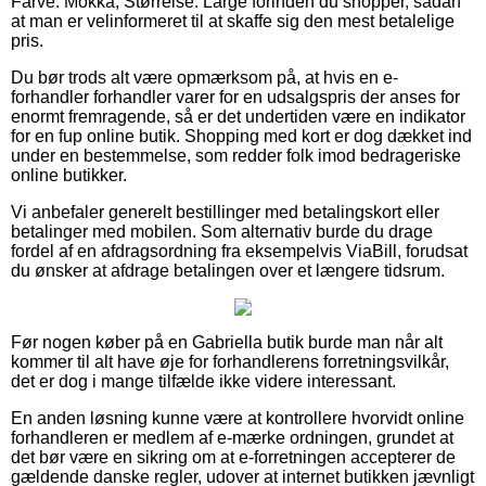
Farve: Mokka, Størrelse: Large forinden du shopper, sådan
at man er velinformeret til at skaffe sig den mest betalelige
pris.
Du bør trods alt være opmærksom på, at hvis en e-
forhandler forhandler varer for en udsalgspris der anses for
enormt fremragende, så er det undertiden være en indikator
for en fup online butik. Shopping med kort er dog dækket ind
under en bestemmelse, som redder folk imod bedrageriske
online butikker.
Vi anbefaler generelt bestillinger med betalingskort eller
betalinger med mobilen. Som alternativ burde du drage
fordel af en afdragsordning fra eksempelvis ViaBill, forudsat
du ønsker at afdrage betalingen over et længere tidsrum.
Før nogen køber på en Gabriella butik burde man når alt
kommer til alt have øje for forhandlerens forretningsvilkår,
det er dog i mange tilfælde ikke videre interessant.
En anden løsning kunne være at kontrollere hvorvidt online
forhandleren er medlem af e-mærke ordningen, grundet at
det bør være en sikring om at e-forretningen accepterer de
gældende danske regler, udover at internet butikken jævnligt