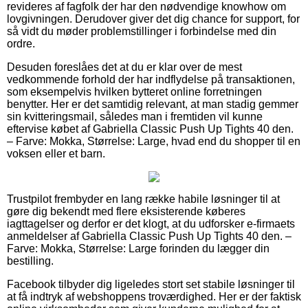
revideres af fagfolk der har den nødvendige knowhow om
lovgivningen. Derudover giver det dig chance for support, for
så vidt du møder problemstillinger i forbindelse med din
ordre.
Desuden foreslåes det at du er klar over de mest
vedkommende forhold der har indflydelse på transaktionen,
som eksempelvis hvilken bytteret online forretningen
benytter. Her er det samtidig relevant, at man stadig gemmer
sin kvitteringsmail, således man i fremtiden vil kunne
eftervise købet af Gabriella Classic Push Up Tights 40 den.
– Farve: Mokka, Størrelse: Large, hvad end du shopper til en
voksen eller et barn.
Trustpilot frembyder en lang række habile løsninger til at
gøre dig bekendt med flere eksisterende køberes
iagttagelser og derfor er det klogt, at du udforsker e-firmaets
anmeldelser af Gabriella Classic Push Up Tights 40 den. –
Farve: Mokka, Størrelse: Large forinden du lægger din
bestilling.
Facebook tilbyder dig ligeledes stort set stabile løsninger til
at få indtryk af webshoppens troværdighed. Her er der faktisk