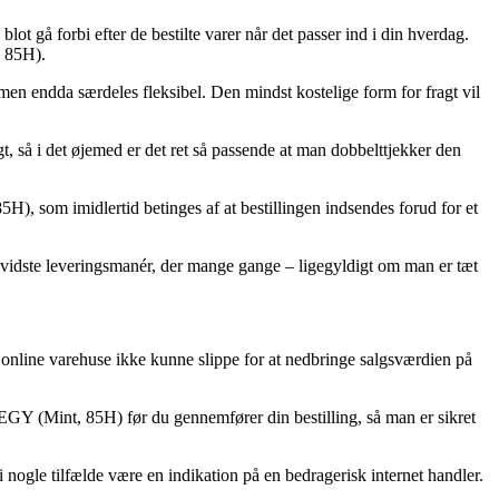
t gå forbi efter de bestilte varer når det passer ind i din hverdag.
 85H).
 men endda særdeles fleksibel. Den mindst kostelige form for fragt vil
 i det øjemed er det ret så passende at man dobbelttjekker den
 som imidlertid betinges af at bestillingen indsendes forud for et
sbevidste leveringsmanér, der mange gange – ligegyldigt om man er tæt
 online varehuse ikke kunne slippe for at nedbringe salgsværdien på
Y (Mint, 85H) før du gennemfører din bestilling, så man er sikret
i nogle tilfælde være en indikation på en bedragerisk internet handler.