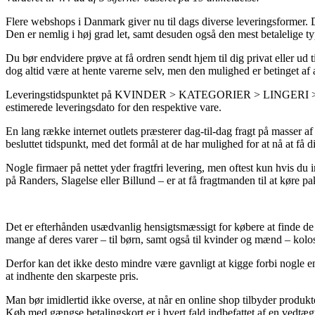
Flere webshops i Danmark giver nu til dags diverse leveringsformer. De
Den er nemlig i høj grad let, samt desuden også den mest betale
Du bør endvidere prøve at få ordren sendt hjem til dig privat eller ud 
dog altid være at hente varerne selv, men den mulighed er betinget af a
Leveringstidspunktet på KVINDER > KATEGORIER > LINGERI > BH er re
estimerede leveringsdato for den respektive vare.
En lang række internet outlets præsterer dag-til-dag fragt på mass
besluttet tidspunkt, med det formål at de har mulighed for at nå at få d
Nogle firmaer på nettet yder fragtfri levering, men oftest kun hvis du
på Randers, Slagelse eller Billund – er at få fragtmanden til at køre p
Det er efterhånden usædvanlig hensigtsmæssigt for købere at finde de 
mange af deres varer – til børn, samt også til kvinder og mænd – kolo
Derfor kan det ikke desto mindre være gavnligt at kigge forbi nogl
at indhente den skarpeste pris.
Man bør imidlertid ikke overse, at når en online shop tilbyder produkte
Køb med gængse betalingskort er i hvert fald indbefattet af en vedtægt