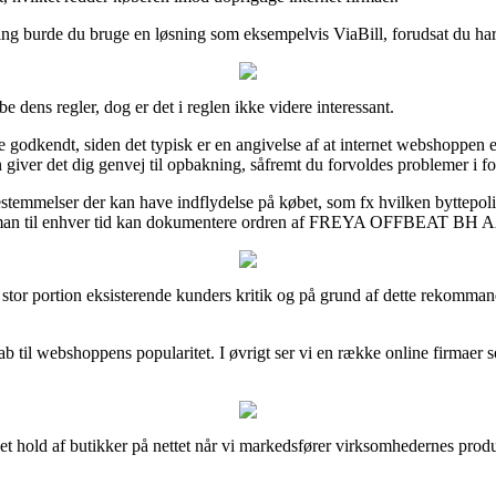
ng burde du bruge en løsning som eksempelvis ViaBill, forudsat du har i
 dens regler, dog er det i reglen ikke videre interessant.
e godkendt, siden det typisk er en angivelse af at internet webshoppen 
 giver det dig genvej til opbakning, såfremt du forvoldes problemer i f
temmelser der kan have indflydelse på købet, som fx hvilken byttepolitik
es man til enhver tid kan dokumentere ordren af FREYA OFFBEAT BH A
en stor portion eksisterende kunders kritik og på grund af dette rekomm
kab til webshoppens popularitet. I øvrigt ser vi en række online firmaer
 et hold af butikker på nettet når vi markedsfører virksomhedernes prod