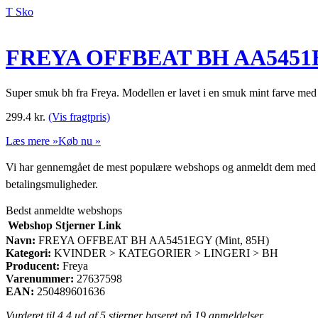
T Sko
FREYA OFFBEAT BH AA5451E
Super smuk bh fra Freya. Modellen er lavet i en smuk mint farve med
299.4
kr.
(Vis fragtpris)
Læs mere »
Køb nu »
Vi har gennemgået de mest populære webshops og anmeldt dem med stjern
betalingsmuligheder.
Bedst anmeldte webshops
Webshop
Stjerner
Link
Navn:
FREYA OFFBEAT BH AA5451EGY (Mint, 85H)
Kategori:
KVINDER > KATEGORIER > LINGERI > BH
Producent:
Freya
Varenummer:
27637598
EAN:
250489601636
Vurderet til
4.4
ud af 5 stjerner baseret på
19
anmeldelser