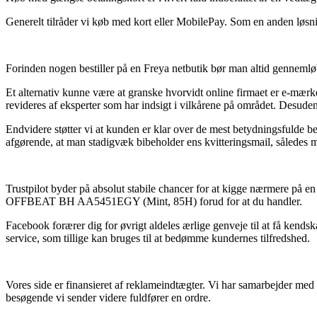
Generelt tilråder vi køb med kort eller MobilePay. Som en anden løsni
Forinden nogen bestiller på en Freya netbutik bør man altid gennemløbe
Et alternativ kunne være at granske hvorvidt online firmaet er e-mærk
revideres af eksperter som har indsigt i vilkårene på området. Desuden
Endvidere støtter vi at kunden er klar over de mest betydningsfulde bes
afgørende, at man stadigvæk bibeholder ens kvitteringsmail, såled
Trustpilot byder på absolut stabile chancer for at kigge nærmere på 
OFFBEAT BH AA5451EGY (Mint, 85H) forud for at du handler.
Facebook forærer dig for øvrigt aldeles ærlige genveje til at få kends
service, som tillige kan bruges til at bedømme kundernes tilfredshed.
Vores side er finansieret af reklameindtægter. Vi har samarbejder med
besøgende vi sender videre fuldfører en ordre.