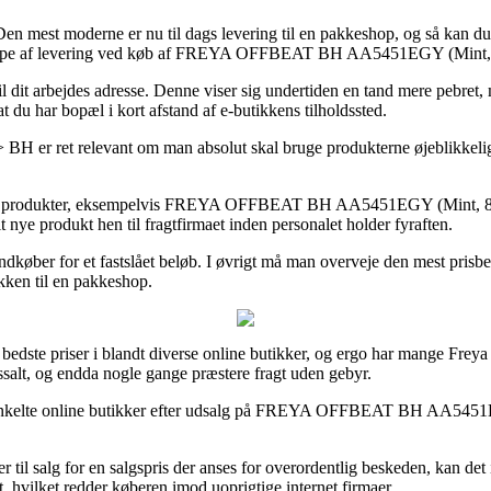
n mest moderne er nu til dags levering til en pakkeshop, og så kan du blo
lige type af levering ved køb af FREYA OFFBEAT BH AA5451EGY (Mint,
til dit arbejdes adresse. Denne viser sig undertiden en tand mere pebret,
t du har bopæl i kort afstand af e-butikkens tilholdssted.
t relevant om man absolut skal bruge produkterne øjeblikkeligt, så
er af produkter, eksempelvis FREYA OFFBEAT BH AA5451EGY (Mint, 85H),
it nye produkt hen til fragtfirmaet inden personalet holder fyraften.
 indkøber for et fastslået beløb. I øvrigt må man overveje den mest pri
akken til en pakkeshop.
bedste priser i blandt diverse online butikker, og ergo har mange Freya
ssalt, og endda nogle gange præstere fragt uden gebyr.
e enkelte online butikker efter udsalg på FREYA OFFBEAT BH AA5451EG
r til salg for en salgspris der anses for overordentlig beskeden, kan det 
, hvilket redder køberen imod uoprigtige internet firmaer.