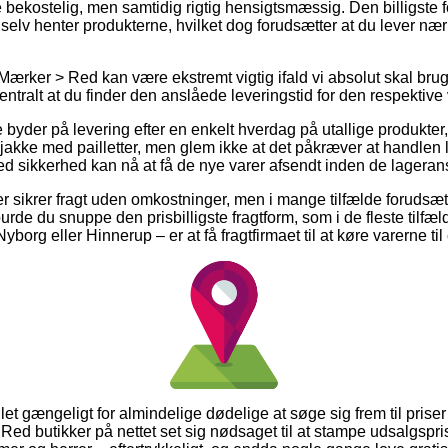
 bekostelig, men samtidig rigtig hensigtsmæssig. Den billigste for
u selv henter produkterne, hvilket dog forudsætter at du lever næ
ærker > Red kan være ekstremt vigtig ifald vi absolut skal brug
ntralt at du finder den anslåede leveringstid for den respektive 
 byder på levering efter en enkelt hverdag på utallige produkte
st jakke med pailletter, men glem ikke at det påkræver at handlen 
d sikkerhed kan nå at få de nye varer afsendt inden de lageransa
r sikrer fragt uden omkostninger, men i mange tilfælde forudsætte
 burde du snuppe den prisbilligste fragtform, som i de fleste tilf
Nyborg eller Hinnerup – er at få fragtfirmaet til at køre varerne ti
let gængeligt for almindelige dødelige at søge sig frem til priser 
 Red butikker på nettet set sig nødsaget til at stampe udsalgspr