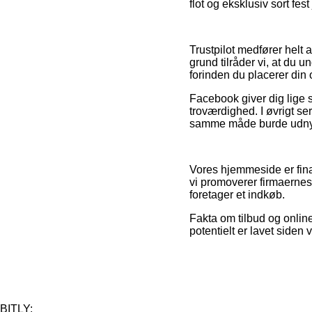
flot og eksklusiv sort fes
Trustpilot medfører helt 
grund tilråder vi, at du u
forinden du placerer din 
Facebook giver dig lige s
troværdighed. I øvrigt s
samme måde burde udnytt
Vores hjemmeside er finan
vi promoverer firmaernes
foretager et indkøb.
Fakta om tilbud og onlin
potentielt er lavet side
BITLY: