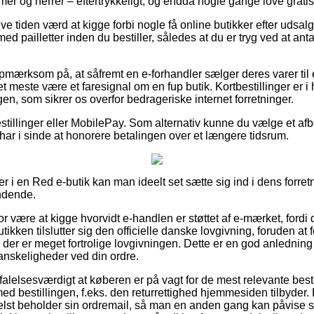
damer og herrer – eftertrykkeligt, og endda nogle gange love gratis
ve tiden værd at kigge forbi nogle få online butikker efter udsalg
 med pailletter inden du bestiller, således at du er tryg ved at an
mærksom på, at såfremt en e-forhandler sælger deres varer til 
 det meste være et faresignal om en fup butik. Kortbestillinger er i
n, som sikrer os overfor bedrageriske internet forretninger.
estillinger eller MobilePay. Som alternativ kunne du vælge et afbe
du har i sinde at honorere betalingen over et længere tidsrum.
r i en Red e-butik kan man ideelt set sætte sig ind i dens forret
ndende.
r være at kigge hvorvidt e-handlen er støttet af e-mærket, fordi
utikken tilslutter sig den officielle danske lovgivning, foruden at 
 der er meget fortrolige lovgivningen. Dette er en god anledning
 vanskeligheder ved din ordre.
falelsesværdigt at køberen er på vagt for de mest relevante bes
d bestillingen, f.eks. den returrettighed hjemmesiden tilbyder. 
elst beholder sin ordremail, så man en anden gang kan påvise sin