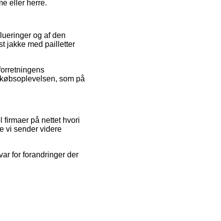
me eller herre.
lueringer og af den
st jakke med pailletter
 forretningens
af købsoplevelsen, som på
 firmaer på nettet hvori
e vi sender videre
ar for forandringer der