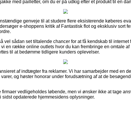
t jakke med pailletter, om du er på udkig efter et produkt til en da
anstændige genveje til at studere flere eksisterende køberes eva
ndersøger e-shoppens kritik af Fantastisk flot og eksklusiv sort fe
ordre.
å vel sådan set tiltalende chancer for at få kendskab til internet
er vi en række online outlets hvor du kan frembringe en omtale 
es til at bedømme tidligere kunders oplevelser.
sieret af indtægter fra reklamer. Vi har samarbejder med en del
 varer, og høster honorar under forudsætning af at de besøgend
e firmaer vedligeholdes løbende, men vi ønsker ikke at tage ansv
n vi sidst opdaterede hjemmesidens oplysninger.