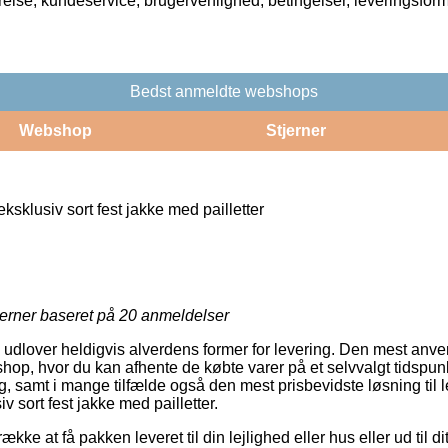
rrelse, kundeservice, brugervenlighed, betingelser, leveringsfor
Bedst anmeldte webshops
Webshop
Stjerner
eksklusiv sort fest jakke med pailletter
jerner baseret på
20
anmeldelser
dlover heldigvis alverdens former for levering. Den mest anvend
shop, hvor du kan afhente de købte varer på et selvvalgt tidspun
g, samt i mange tilfælde også den mest prisbevidste løsning til 
iv sort fest jakke med pailletter.
kke at få pakken leveret til din lejlighed eller hus eller ud til 