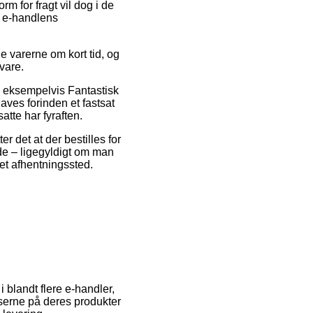
m for fragt vil dog i de
r e-handlens
e varerne om kort tid, og
vare.
r, eksempelvis Fantastisk
laves forinden et fastsat
tte har fyraften.
r det at der bestilles for
ælde – ligegyldigt om man
l et afhentningssted.
i blandt flere e-handler,
iserne på deres produkter