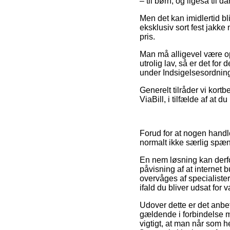
– til børn, og ligeså til 
Men det kan imidlertid bli
eksklusiv sort fest jakke
pris.
Man må alligevel være op
utrolig lav, så er det for
under Indsigelsesordninge
Generelt tilråder vi kortb
ViaBill, i tilfælde af at 
Forud for at nogen handle
normalt ikke særlig spæ
En nem løsning kan derfo
påvisning af at internet b
overvåges af specialister
ifald du bliver udsat for
Udover dette er det anbe
gældende i forbindelse me
vigtigt, at man når som h