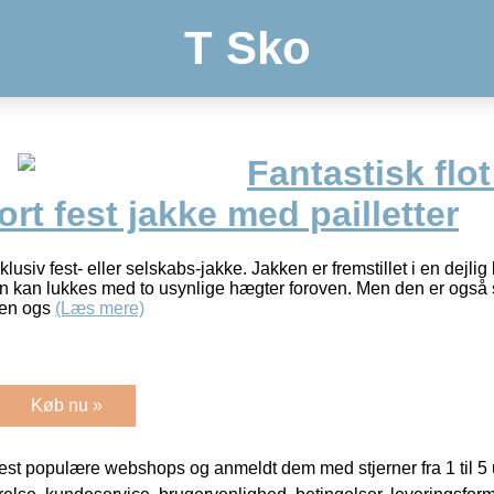
T Sko
Fantastisk flo
ort fest jakke med pailletter
sklusiv fest- eller selskabs-jakke. Jakken er fremstillet i en dejli
 Den kan lukkes med to usynlige hægter foroven. Men den er også 
den ogs
(Læs mere)
Køb nu »
t populære webshops og anmeldt dem med stjerner fra 1 til 5 ud