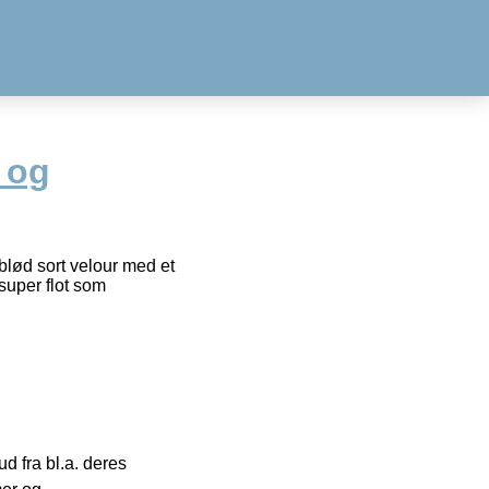
t og
g blød sort velour med et
super flot som
 fra bl.a. deres