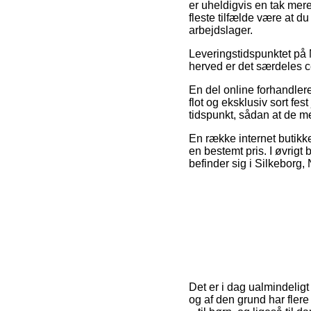
er uheldigvis en tak mere
fleste tilfælde være at d
arbejdslager.
Leveringstidspunktet på M
herved er det særdeles ce
En del online forhandlere
flot og eksklusiv sort fe
tidspunkt, sådan at de me
En række internet butikke
en bestemt pris. I øvrigt
befinder sig i Silkeborg, 
Det er i dag ualmindeligt 
og af den grund har flere