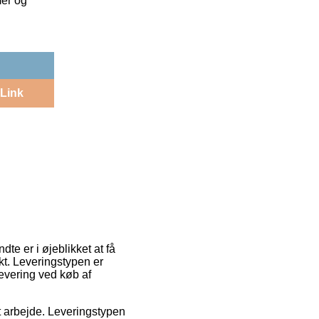
mer og
Link
te er i øjeblikket at få
kt. Leveringstypen er
levering ved køb af
dit arbejde. Leveringstypen