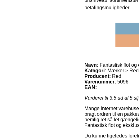
prisniveau, sortimentstø
betalingsmuligheder.
Navn:
Fantastisk flot og 
Kategori:
Mærker > Red
Producent:
Red
Varenummer:
5096
EAN:
Vurderet til
3.5
ud af 5 st
Mange internet varehuse u
bragt ordren til en pakke
nemlig ret så let gængeli
Fantastisk flot og eksklus
Du kunne ligeledes foretræ