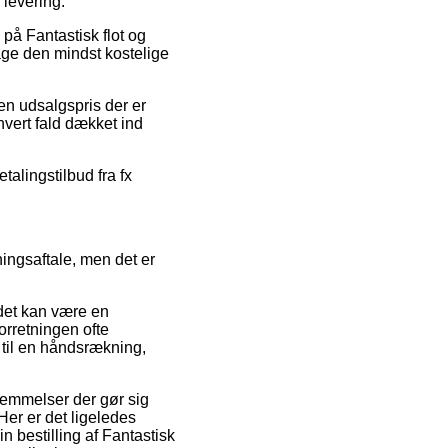
 levering.
 på Fantastisk flot og
tage den mindst kostelige
en udsalgspris der er
 hvert fald dækket ind
talingstilbud fra fx
ningsaftale, men det er
 det kan være en
forretningen ofte
 til en håndsrækning,
temmelser der gør sig
Her er det ligeledes
 bestilling af Fantastisk