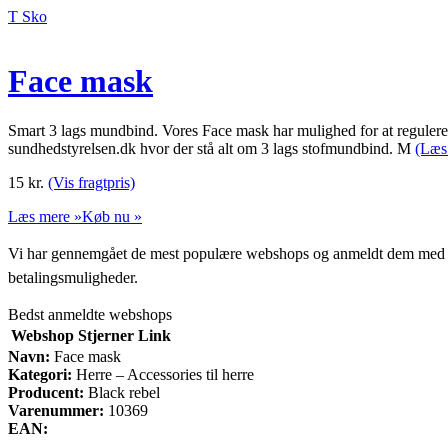
T Sko
Face mask
Smart 3 lags mundbind. Vores Face mask har mulighed for at regulere 
sundhedstyrelsen.dk hvor der stå alt om 3 lags stofmundbind. M
(Læs
15
kr.
(Vis fragtpris)
Læs mere »
Køb nu »
Vi har gennemgået de mest populære webshops og anmeldt dem med stjern
betalingsmuligheder.
Bedst anmeldte webshops
Webshop
Stjerner
Link
Navn:
Face mask
Kategori:
Herre – Accessories til herre
Producent:
Black rebel
Varenummer:
10369
EAN: