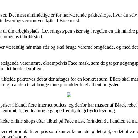
ver. Det mest almindelige er for nærværende pakkeshops, hvor du selv a
te leveringsversion ved køb af Face mask.
r til din arbejdsplads. Leveringstypen viser sig i regelen en tak mindre 
etningens tilholdssted.
super væsentlig når man står og skal bruge varerne omgående, og med det
st sælgende varenumre, eksempelvis Face mask, som dog tager udgangspun
onalet holder fyraften.
tilfælde påkræves det at der aftages for en konkret sum. Ellers skal ma
fragtmanden til at bringe dine produkter til et afhentningssted.
ser i blandt flere internet outlets, og derfor har masser af Black rebel 
er – enormt, og endda nogle gange frembyde gebyrfri levering.
lte online shops efter tilbud på Face mask forinden du handler, så man e
er et produkt til en pris som kan virke uendeligt letkøbt, er det tit vær
lige webshops.