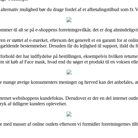
lternativ mulighed bør du drage fordel af et afbetalingstilbud som fx Via
kommer til alt se på e-shoppens forretningsvilkår, det er dog almindelig
n er støttet af e-mærket, eftersom det generelt er en garanti for at onli
gældende bestemmelser. Desuden får du lejlighed til support, ifald du f
rhold der har indflydelse på bestillingen, eksempelvis hvilken returnerin
om sit køb af Face mask, hvad end du søger et produkt til en voksen elle
ske mange øvrige konsumenters meninger og herved kan det anbefales, at
internet webshoppens kundefokus. Derudover er der en del internet outle
ryk af tidligere kunders oplevelser.
e med masser af online outlets eftersom vi formidler forretningernes til