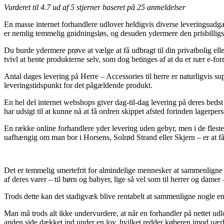
Vurderet til
4.7
ud af 5 stjerner baseret på
25
anmeldelser
En masse internet forhandlere udlover heldigvis diverse leveringsudga
er nemlig temmelig gnidningsløs, og desuden ydermere den prisbilligs
Du burde ydermere prøve at vælge at få udbragt til din privatbolig elle
tvivl at hente produkterne selv, som dog betinges af at du er nær e-forr
Antal dages levering på Herre – Accessories til herre er naturligvis 
leveringstidspunkt for det pågældende produkt.
En hel del internet webshops giver dag-til-dag levering på deres bed
har udsigt til at kunne nå at få ordren skippet afsted forinden lagerpers
En række online forhandlere yder levering uden gebyr, men i de fleste 
uafhængig om man bor i Horsens, Solrød Strand eller Skjern – er at få 
Det er temmelig smertefrit for almindelige mennesker at sammenligne pri
af deres varer – til børn og babyer, lige så vel som til herrer og dam
Trods dette kan det stadigvæk blive rentabelt at sammenligne nogle enke
Man må trods alt ikke undervurdere, at når en forhandler på nettet udlov
anden side dækket ind under en lov, hvilket redder køberen imod uær