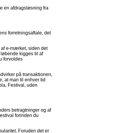
je en afdragsløsning fra
ns forretningsaftale, det
 af e-mærket, siden det
løbende kigges til af
u forvoldes
dvirker på transaktionen,
 at man til enhver tid
ola, Festival, uden
nders betragtninger og af
estival forinden du
ularitet. Foruden det er