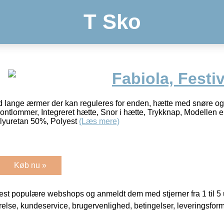
T Sko
Fabiola, Festiv
 lange ærmer der kan reguleres for enden, hætte med snøre o
rontlommer, Integreret hætte, Snor i hætte, Trykknap, Modellen 
olyuretan 50%, Polyest
(Læs mere)
Køb nu »
t populære webshops og anmeldt dem med stjerner fra 1 til 5 ud
rrelse, kundeservice, brugervenlighed, betingelser, leveringsfor