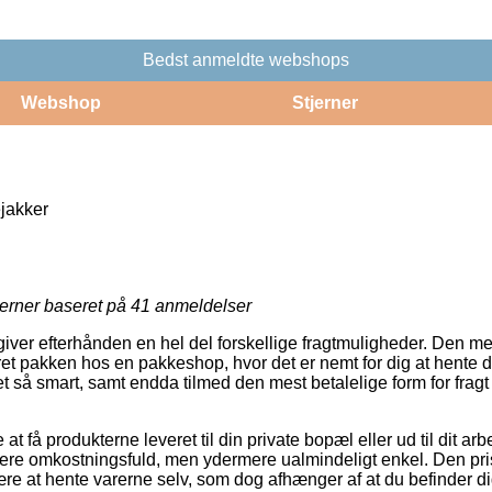
Bedst anmeldte webshops
Webshop
Stjerner
akker
jerner baseret på
41
anmeldelser
giver efterhånden en hel del forskellige fragtmuligheder. Den me
t pakken hos en pakkeshop, hvor det er nemt for dig at hente dine
ret så smart, samt endda tilmed den mest betalelige form for fragt
t få produkterne leveret til din private bopæl eller ud til dit a
mere omkostningsfuld, men ydermere ualmindeligt enkel. Den prisb
 være at hente varerne selv, som dog afhænger af at du befinder d