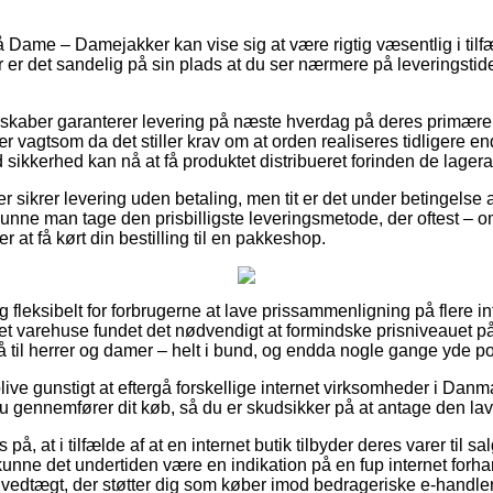
Dame – Damejakker kan vise sig at være rigtig væsentlig i tilfæl
or er det sandelig på sin plads at du ser nærmere på leveringstid
lskaber garanterer levering på næste hverdag på deres primære
r vagtsom da det stiller krav om at orden realiseres tidligere en
sikkerhed kan nå at få produktet distribueret forinden de lagerans
er sikrer levering uden betaling, men tit er det under betingelse a
unne man tage den prisbilligste leveringsmetode, der oftest – o
 at få kørt din bestilling til en pakkeshop.
 fleksibelt for forbrugerne at lave prissammenligning på flere in
et varehuse fundet det nødvendigt at formindske prisniveauet på 
å til herrer og damer – helt i bund, og endda nogle gange yde port
blive gunstigt at eftergå forskellige internet virksomheder i Danm
u gennemfører dit køb, så du er skudsikker på at antage den lav
på, at i tilfælde af at en internet butik tilbyder deres varer til sa
 kunne det undertiden være en indikation på en fup internet forh
en vedtægt, der støtter dig som køber imod bedrageriske e-handler