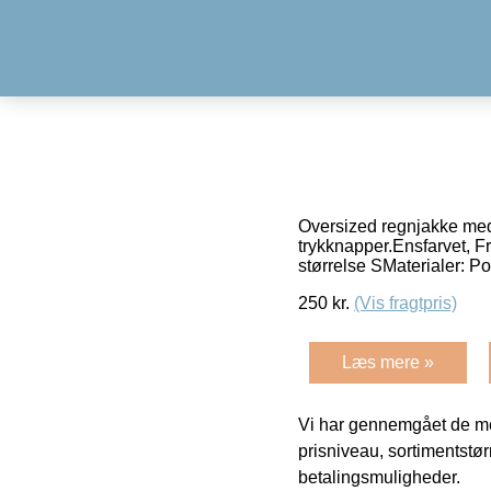
Oversized regnjakke med
trykknapper.Ensfarvet, F
størrelse SMaterialer: P
250
kr.
(Vis fragtpris)
Læs mere »
Vi har gennemgået de mes
prisniveau, sortimentstø
betalingsmuligheder.