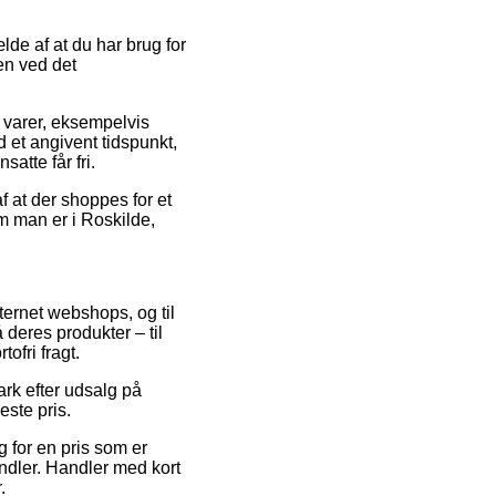
de af at du har brug for
en ved det
 varer, eksempelvis
d et angivent tidspunkt,
atte får fri.
f at der shoppes for et
m man er i Roskilde,
ternet webshops, og til
deres produkter – til
ofri fragt.
ark efter udsalg på
este pris.
lg for en pris som er
andler. Handler med kort
.