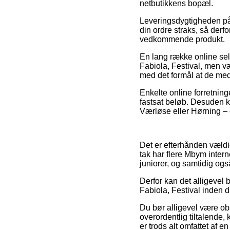
netbutikkens bopæl.
Leveringsdygtigheden på 
din ordre straks, så derf
vedkommende produkt.
En lang række online se
Fabiola, Festival, men væ
med det formål at de med 
Enkelte online forretning
fastsat beløb. Desuden k
Værløse eller Hørning – er
Det er efterhånden vældig
tak har flere Mbym intern
juniorer, og samtidig ogs
Derfor kan det alligevel 
Fabiola, Festival inden d
Du bør alligevel være obs 
overordentlig tiltalende,
er trods alt omfattet af 