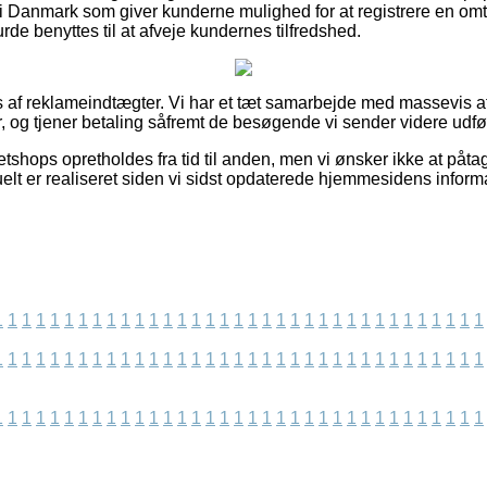
i Danmark som giver kunderne mulighed for at registrere en om
rde benyttes til at afveje kundernes tilfredshed.
s af reklameindtægter. Vi har et tæt samarbejde med massevis af
, og tjener betaling såfremt de besøgende vi sender videre udfø
tshops opretholdes fra tid til anden, men vi ønsker ikke at påta
elt er realiseret siden vi sidst opdaterede hjemmesidens informa
1
1
1
1
1
1
1
1
1
1
1
1
1
1
1
1
1
1
1
1
1
1
1
1
1
1
1
1
1
1
1
1
1
1
1
1
1
1
1
1
1
1
1
1
1
1
1
1
1
1
1
1
1
1
1
1
1
1
1
1
1
1
1
1
1
1
1
1
1
1
1
1
1
1
1
1
1
1
1
1
1
1
1
1
1
1
1
1
1
1
1
1
1
1
1
1
1
1
1
1
1
1
1
1
1