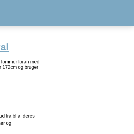
al
g lommer foran med
er 172cm og bruger
 fra bl.a. deres
mer og