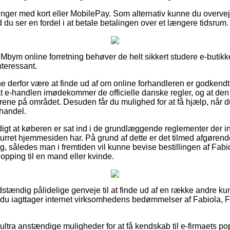
linger med kort eller MobilePay. Som alternativ kunne du overve
d du ser en fordel i at betale betalingen over et længere tidsrum.
n Mbym online forretning behøver de helt sikkert studere e-butikke
nteressant.
derfor være at finde ud af om online forhandleren er godkendt
at e-handlen imødekommer de officielle danske regler, og at den 
årene på området. Desuden får du mulighed for at få hjælp, når d
handel.
digt at køberen er sat ind i de grundlæggende reglementer der in
rret hjemmesiden har. På grund af dette er det tilmed afgørende,
ing, således man i fremtiden vil kunne bevise bestillingen af Fabi
opping til en mand eller kvinde.
ldstændig pålidelige genveje til at finde ud af en række andre ku
t du iagttager internet virksomhedens bedømmelser af Fabiola, F
ultra anstændige muligheder for at få kendskab til e-firmaets pop