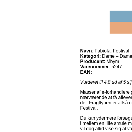
Navn:
Fabiola, Festival
Kategori:
Dame – Damej
Producent:
Mbym
Varenummer:
5247
EAN:
Vurderet til
4.8
ud af 5 st
Masser af e-forhandlere 
nærværende at få aflevere
det. Fragttypen er altså 
Festival.
Du kan ydermere forsøge a
i mellem en lille smule 
vil dog altid vise sig at