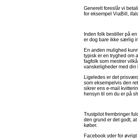
Generelt foreslår vi beta
for eksempel ViaBill, ifal
Inden folk bestiller på e
er dog bare ikke særlig i
En anden mulighed kunne 
typisk er en tryghed om 
fagfolk som mestrer vilk
vanskeligheder med din 
Ligeledes er det prisvær
som eksempelvis den retu
sikrer ens e-mail kvitter
hensyn til om du er på sh
Trustpilot frembringer fu
den grund er det godt, a
køber.
Facebook yder for øvrigt 