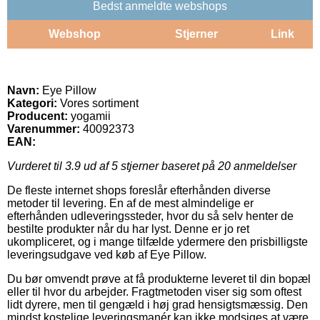
Bedst anmeldte webshops
Webshop
Stjerner
Link
Navn:
Eye Pillow
Kategori:
Vores sortiment
Producent:
yogamii
Varenummer:
40092373
EAN:
Vurderet til
3.9
ud af 5 stjerner baseret på
20
anmeldelser
De fleste internet shops foreslår efterhånden diverse
metoder til levering. En af de mest almindelige er
efterhånden udleveringssteder, hvor du så selv henter de
bestilte produkter når du har lyst. Denne er jo ret
ukompliceret, og i mange tilfælde ydermere den prisbilligste
leveringsudgave ved køb af Eye Pillow.
Du bør omvendt prøve at få produkterne leveret til din bopæl
eller til hvor du arbejder. Fragtmetoden viser sig som oftest
lidt dyrere, men til gengæld i høj grad hensigtsmæssig. Den
mindst kostelige leveringsmanér kan ikke modsiges at være