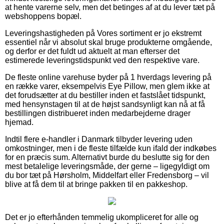
at hente varerne selv, men det betinges af at du lever tæt på
webshoppens bopæl.
Leveringshastigheden på Vores sortiment er jo ekstremt
essentiel når vi absolut skal bruge produkterne omgående,
og derfor er det fuldt ud aktuelt at man efterser det
estimerede leveringstidspunkt ved den respektive vare.
De fleste online varehuse byder på 1 hverdags levering på
en række varer, eksempelvis Eye Pillow, men glem ikke at
det forudsætter at du bestiller inden et fastslået tidspunkt,
med hensynstagen til at de højst sandsynligt kan nå at få
bestillingen distribueret inden medarbejderne drager
hjemad.
Indtil flere e-handler i Danmark tilbyder levering uden
omkostninger, men i de fleste tilfælde kun ifald der indkøbes
for en præcis sum. Alternativt burde du beslutte sig for den
mest betalelige leveringsmåde, der gerne – ligegyldigt om
du bor tæt på Hørsholm, Middelfart eller Fredensborg – vil
blive at få dem til at bringe pakken til en pakkeshop.
Det er jo efterhånden temmelig ukompliceret for alle og