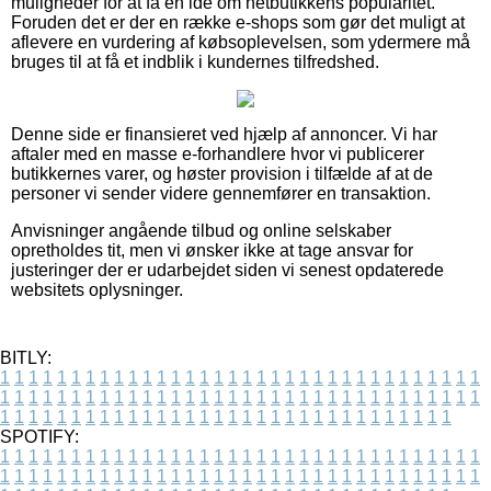
muligheder for at få en idé om netbutikkens popularitet.
Foruden det er der en række e-shops som gør det muligt at
aflevere en vurdering af købsoplevelsen, som ydermere må
bruges til at få et indblik i kundernes tilfredshed.
Denne side er finansieret ved hjælp af annoncer. Vi har
aftaler med en masse e-forhandlere hvor vi publicerer
butikkernes varer, og høster provision i tilfælde af at de
personer vi sender videre gennemfører en transaktion.
Anvisninger angående tilbud og online selskaber
opretholdes tit, men vi ønsker ikke at tage ansvar for
justeringer der er udarbejdet siden vi senest opdaterede
websitets oplysninger.
BITLY:
1
1
1
1
1
1
1
1
1
1
1
1
1
1
1
1
1
1
1
1
1
1
1
1
1
1
1
1
1
1
1
1
1
1
1
1
1
1
1
1
1
1
1
1
1
1
1
1
1
1
1
1
1
1
1
1
1
1
1
1
1
1
1
1
1
1
1
1
1
1
1
1
1
1
1
1
1
1
1
1
1
1
1
1
1
1
1
1
1
1
1
1
1
1
1
1
1
1
1
1
SPOTIFY:
1
1
1
1
1
1
1
1
1
1
1
1
1
1
1
1
1
1
1
1
1
1
1
1
1
1
1
1
1
1
1
1
1
1
1
1
1
1
1
1
1
1
1
1
1
1
1
1
1
1
1
1
1
1
1
1
1
1
1
1
1
1
1
1
1
1
1
1