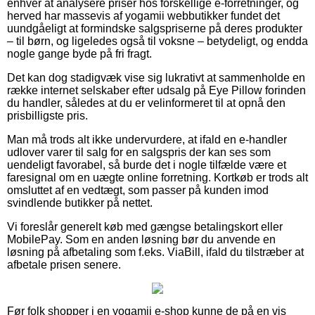
enhver at analysere priser hos forskellige e-forretninger, og
herved har massevis af yogamii webbutikker fundet det
uundgåeligt at formindske salgspriserne på deres produkter
– til børn, og ligeledes også til voksne – betydeligt, og endda
nogle gange byde på fri fragt.
Det kan dog stadigvæk vise sig lukrativt at sammenholde en
række internet selskaber efter udsalg på Eye Pillow forinden
du handler, således at du er velinformeret til at opnå den
prisbilligste pris.
Man må trods alt ikke undervurdere, at ifald en e-handler
udlover varer til salg for en salgspris der kan ses som
uendeligt favorabel, så burde det i nogle tilfælde være et
faresignal om en uægte online forretning. Kortkøb er trods alt
omsluttet af en vedtægt, som passer på kunden imod
svindlende butikker på nettet.
Vi foreslår generelt køb med gængse betalingskort eller
MobilePay. Som en anden løsning bør du anvende en
løsning på afbetaling som f.eks. ViaBill, ifald du tilstræber at
afbetale prisen senere.
Før folk shopper i en yogamii e-shop kunne de på en vis