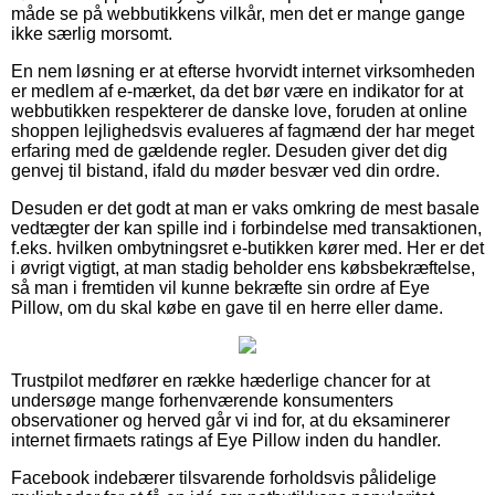
måde se på webbutikkens vilkår, men det er mange gange
ikke særlig morsomt.
En nem løsning er at efterse hvorvidt internet virksomheden
er medlem af e-mærket, da det bør være en indikator for at
webbutikken respekterer de danske love, foruden at online
shoppen lejlighedsvis evalueres af fagmænd der har meget
erfaring med de gældende regler. Desuden giver det dig
genvej til bistand, ifald du møder besvær ved din ordre.
Desuden er det godt at man er vaks omkring de mest basale
vedtægter der kan spille ind i forbindelse med transaktionen,
f.eks. hvilken ombytningsret e-butikken kører med. Her er det
i øvrigt vigtigt, at man stadig beholder ens købsbekræftelse,
så man i fremtiden vil kunne bekræfte sin ordre af Eye
Pillow, om du skal købe en gave til en herre eller dame.
Trustpilot medfører en række hæderlige chancer for at
undersøge mange forhenværende konsumenters
observationer og herved går vi ind for, at du eksaminerer
internet firmaets ratings af Eye Pillow inden du handler.
Facebook indebærer tilsvarende forholdsvis pålidelige