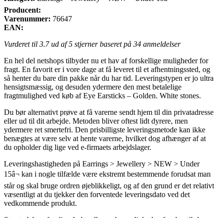
Producent:
Varenummer:
76647
EAN:
Vurderet til
3.7
ud af 5 stjerner baseret på
34
anmeldelser
En hel del netshops tilbyder nu et hav af forskellige muligheder for
fragt. En favorit er i vore dage at få leveret til et afhentningssted, og
så henter du bare din pakke når du har tid. Leveringstypen er jo ultra
hensigtsmæssig, og desuden ydermere den mest betalelige
fragtmulighed ved køb af Eye Earsticks – Golden. White stones.
Du bør alternativt prøve at få varerne sendt hjem til din privatadresse
eller ud til dit arbejde. Metoden bliver oftest lidt dyrere, men
ydermere ret smertefri. Den prisbilligste leveringsmetode kan ikke
benægtes at være selv at hente varerne, hvilket dog afhænger af at
du opholder dig lige ved e-firmaets arbejdslager.
Leveringshastigheden på Earrings > Jewellery > NEW > Under
15â¬ kan i nogle tilfælde være ekstremt bestemmende forudsat man
står og skal bruge ordren øjeblikkeligt, og af den grund er det relativt
væsentligt at du tjekker den forventede leveringsdato ved det
vedkommende produkt.