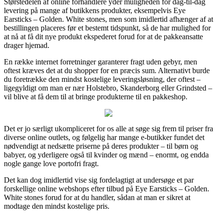
Størstedelen af online forhandlere yder muligheden for dag-til-dag
levering på mange af butikkens produkter, eksempelvis Eye
Earsticks – Golden. White stones, men som imidlertid afhænger af at
bestillingen placeres før et bestemt tidspunkt, så de har mulighed for
at nå at få dit nye produkt ekspederet forud for at de pakkeansatte
drager hjemad.
En række internet forretninger garanterer fragt uden gebyr, men
oftest kræves det at du shopper for en præcis sum. Alternativt burde
du foretrække den mindst kostelige leveringsløsning, der oftest –
ligegyldigt om man er nær Holstebro, Skanderborg eller Grindsted –
vil blive at få dem til at bringe produkterne til en pakkeshop.
Det er jo særligt ukompliceret for os alle at søge sig frem til priser fra
diverse online outlets, og følgelig har mange e-butikker fundet det
nødvendigt at nedsætte priserne på deres produkter – til børn og
babyer, og yderligere også til kvinder og mænd – enormt, og endda
nogle gange love portofri fragt.
Det kan dog imidlertid vise sig fordelagtigt at undersøge et par
forskellige online webshops efter tilbud på Eye Earsticks – Golden.
White stones forud for at du handler, sådan at man er sikret at
modtage den mindst kostelige pris.