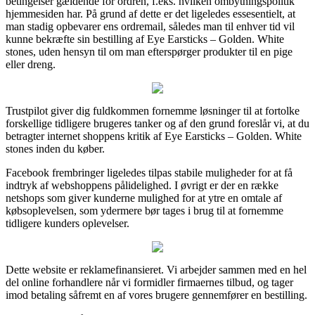
betingelser gældende for ordren, f.eks. hvilken ombytningspolitik
hjemmesiden har. På grund af dette er det ligeledes essesentielt, at
man stadig opbevarer ens ordremail, således man til enhver tid vil
kunne bekræfte sin bestilling af Eye Earsticks – Golden. White
stones, uden hensyn til om man efterspørger produkter til en pige
eller dreng.
Trustpilot giver dig fuldkommen fornemme løsninger til at fortolke
forskellige tidligere brugeres tanker og af den grund foreslår vi, at du
betragter internet shoppens kritik af Eye Earsticks – Golden. White
stones inden du køber.
Facebook frembringer ligeledes tilpas stabile muligheder for at få
indtryk af webshoppens pålidelighed. I øvrigt er der en række
netshops som giver kunderne mulighed for at ytre en omtale af
købsoplevelsen, som ydermere bør tages i brug til at fornemme
tidligere kunders oplevelser.
Dette website er reklamefinansieret. Vi arbejder sammen med en hel
del online forhandlere når vi formidler firmaernes tilbud, og tager
imod betaling såfremt en af vores brugere gennemfører en bestilling.