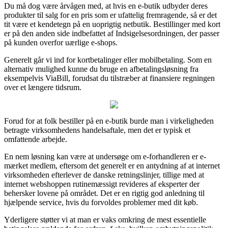
Du må dog være årvågen med, at hvis en e-butik udbyder deres
produkter til salg for en pris som er ufattelig fremragende, så er det
tit være et kendetegn på en uoprigtig netbutik. Bestillinger med kort
er på den anden side indbefattet af Indsigelsesordningen, der passer
på kunden overfor uærlige e-shops.
Generelt går vi ind for kortbetalinger eller mobilbetaling. Som en
alternativ mulighed kunne du bruge en afbetalingsløsning fra
eksempelvis ViaBill, forudsat du tilstræber at finansiere regningen
over et længere tidsrum.
Forud for at folk bestiller på en e-butik burde man i virkeligheden
betragte virksomhedens handelsaftale, men det er typisk et
omfattende arbejde.
En nem løsning kan være at undersøge om e-forhandleren er e-
mærket medlem, eftersom det generelt er en antydning af at internet
virksomheden efterlever de danske retningslinjer, tillige med at
internet webshoppen rutinemæssigt revideres af eksperter der
behersker lovene på området. Det er en rigtig god anledning til
hjælpende service, hvis du forvoldes problemer med dit køb.
Yderligere støtter vi at man er vaks omkring de mest essentielle