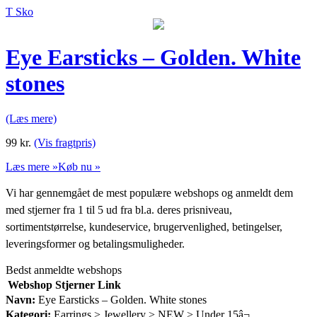
T Sko
Eye Earsticks – Golden. White
stones
(Læs mere)
99
kr.
(Vis fragtpris)
Læs mere »
Køb nu »
Vi har gennemgået de mest populære webshops og anmeldt dem
med stjerner fra 1 til 5 ud fra bl.a. deres prisniveau,
sortimentstørrelse, kundeservice, brugervenlighed, betingelser,
leveringsformer og betalingsmuligheder.
Bedst anmeldte webshops
Webshop
Stjerner
Link
Navn:
Eye Earsticks – Golden. White stones
Kategori:
Earrings > Jewellery > NEW > Under 15â¬