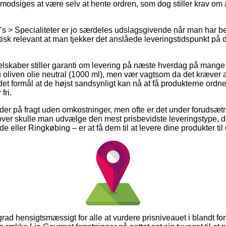
modsiges at være selv at hente ordren, som dog stiller krav om
s > Specialiteter er jo særdeles udslagsgivende når man har beh
ktisk relevant at man tjekker det anslåede leveringstidspunkt 
elskaber stiller garanti om levering på næste hverdag på mange 
oliven olie neutral (1000 ml), men vær vagtsom da det kræver at
et formål at de højst sandsynligt kan nå at få produkterne ordne
fri.
der på fragt uden omkostninger, men ofte er det under forudsætnin
over skulle man udvælge den mest prisbevidste leveringstype,
e eller Ringkøbing – er at få dem til at levere dine produkter til
grad hensigtsmæssigt for alle at vurdere prisniveauet i blandt fo