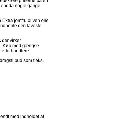
 nedskære priserne på en
og endda nogle gange
 Extra jomfru oliven olie
 indhente den laveste
 der virker
tik. Køb med gængse
p e-forhandlere.
fdragstilbud som f.eks.
kendt med indholdet af