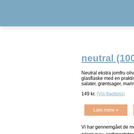
neutral (10
Neutral ekstra jomfru oli
glasflaske med en praktisk
salater, grøntsager, mar
149
kr.
(Vis fragtpris)
Læs mere »
Vi har gennemgået de mes