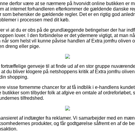
nne derfor være at se nærmere på hvorvidt online butikken er 
 om at internet forhandleren efterkommer de gældende danske reg
er som behersker de gældende regler. Det er en rigtig god anled
oblemer i processen med dit køb.
vi at du er obs på de grundlæggende betingelser der har indfly
ppen lover. I den forbindelse er det ydermere vigtigt, at man når
når som helst vil kunne påvise handlen af Extra jomfru oliven o
en dreng eller pige.
 fortræffelige genveje til at finde ud af en stor gruppe nuværend
at du bliver klogere på netshoppens kritik af Extra jomfru oliven
 din shopping.
ere visse fornemme chancer for at få indblik i e-handlens kunde
butikker som tilbyder folk at afgive en omtale af ordreforløbet,
undernes tilfredshed.
ansieret af indtægter fra reklamer. Vi samarbejder med en mæn
virksomhedernes produkter, og får godtgørelse såfremt en af de 
saktion.