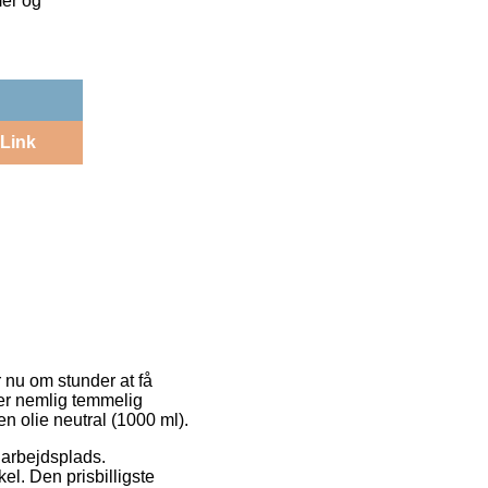
mer og
Link
r nu om stunder at få
 er nemlig temmelig
n olie neutral (1000 ml).
in arbejdsplads.
el. Den prisbilligste