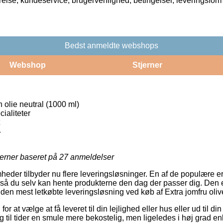
rrelse, kundeservice, brugervenlighed, betingelser, leveringsfor
Bedst anmeldte webshops
Webshop
Stjerner
n olie neutral (1000 ml)
ialiteter
4
jerner baseret på
27
anmeldelser
mheder tilbyder nu flere leveringsløsninger. En af de populære e
, så du selv kan hente produkterne den dag der passer dig. Den
 den mest letkøbte leveringsløsning ved køb af Extra jomfru olive
 for at vælge at få leveret til din lejlighed eller hus eller ud til d
 til tider en smule mere bekostelig, men ligeledes i høj grad enk