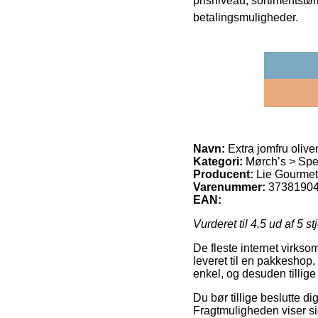
prisniveau, sortimentstø
betalingsmuligheder.
Navn:
Extra jomfru olive
Kategori:
Mørch’s > Spec
Producent:
Lie Gourmet
Varenummer:
3738190
EAN:
Vurderet til
4.5
ud af 5 st
De fleste internet virkso
leveret til en pakkeshop
enkel, og desuden tillige
Du bør tillige beslutte dig
Fragtmuligheden viser sig