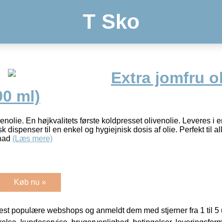
T Sko
Extra jomfru ol
00 ml)
venolie. En højkvalitets første koldpresset olivenolie. Leveres i 
 dispenser til en enkel og hygiejnisk dosis af olie. Perfekt til alle
inad
(Læs mere)
Køb nu »
t populære webshops og anmeldt dem med stjerner fra 1 til 5 ud