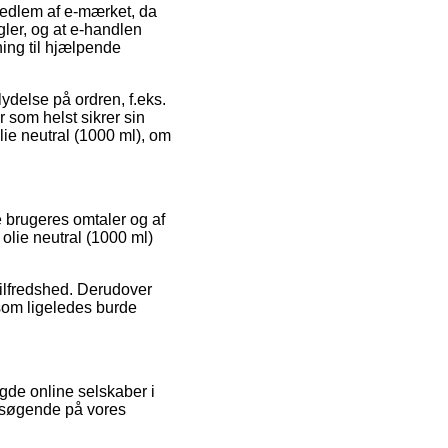
medlem af e-mærket, da
ler, og at e-handlen
ning til hjælpende
delse på ordren, f.eks.
 som helst sikrer sin
lie neutral (1000 ml), om
e brugeres omtaler og af
 olie neutral (1000 ml)
tilfredshed. Derudover
 som ligeledes burde
gde online selskaber i
besøgende på vores