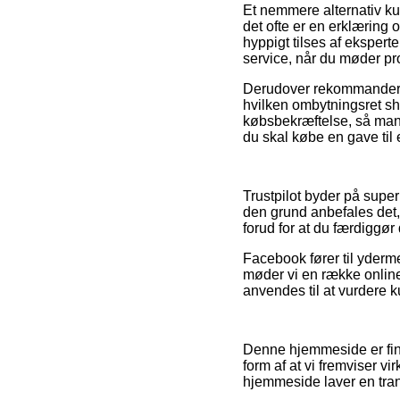
Et nemmere alternativ ku
det ofte er en erklæring
hyppigt tilses af ekspert
service, når du møder pr
Derudover rekommanderer 
hvilken ombytningsret sho
købsbekræftelse, så man 
du skal købe en gave til 
Trustpilot byder på super
den grund anbefales det, 
forud for at du færdiggør
Facebook fører til yderm
møder vi en række online 
anvendes til at vurdere k
Denne hjemmeside er fin
form af at vi fremviser 
hjemmeside laver en tran