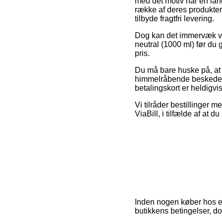
med det motiv har en lang
række af deres produkter
tilbyde fragtfri levering.
Dog kan det immervæk vise
neutral (1000 ml) før du 
pris.
Du må bare huske på, at nå
himmelråbende beskeden,
betalingskort er heldigvi
Vi tilråder bestillinger m
ViaBill, i tilfælde af at
Inden nogen køber hos en
butikkens betingelser, d