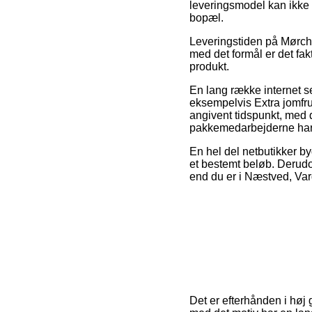
leveringsmodel kan ikke 
bopæl.
Leveringstiden på Mørch’
med det formål er det fa
produkt.
En lang række internet s
eksempelvis Extra jomfru 
angivent tidspunkt, med d
pakkemedarbejderne har 
En hel del netbutikker by
et bestemt beløb. Derud
end du er i Næstved, Vard
Det er efterhånden i høj 