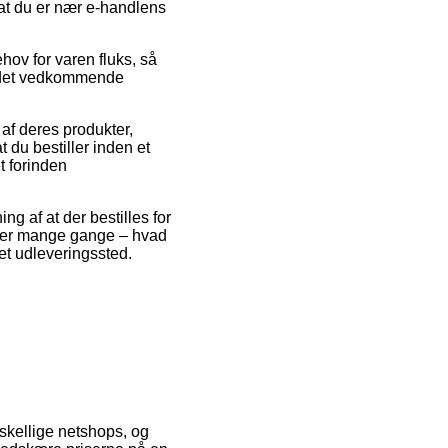
 at du er nær e-handlens
ov for varen fluks, så
på det vedkommende
af deres produkter,
 du bestiller inden et
t forinden
g af at der bestilles for
 der mange gange – hvad
 et udleveringssted.
rskellige netshops, og