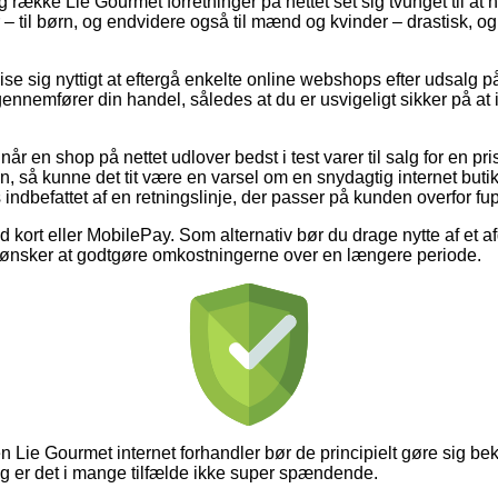
 række Lie Gourmet forretninger på nettet set sig tvunget til at
 – til børn, og endvidere også til mænd og kvinder – drastisk, 
 sig nyttigt at eftergå enkelte online webshops efter udsalg på
gennemfører din handel, således at du er usvigeligt sikker på at
r en shop på nettet udlover bedst i test varer til salg for en pris
 så kunne det tit være en varsel om en snydagtig internet bu
s indbefattet af en retningslinje, der passer på kunden overfor fu
ed kort eller MobilePay. Som alternativ bør du drage nytte af et a
 du ønsker at godtgøre omkostningerne over en længere periode.
 Lie Gourmet internet forhandler bør de principielt gøre sig be
og er det i mange tilfælde ikke super spændende.