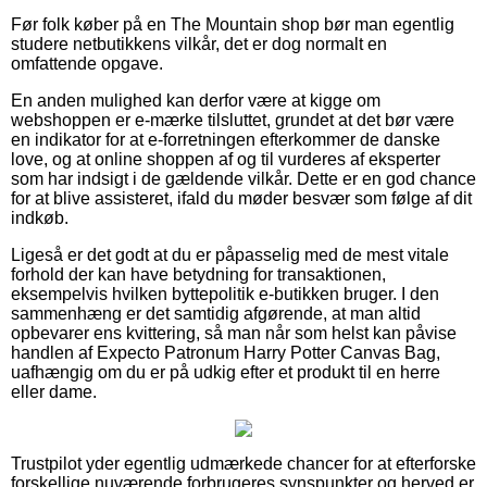
Før folk køber på en The Mountain shop bør man egentlig
studere netbutikkens vilkår, det er dog normalt en
omfattende opgave.
En anden mulighed kan derfor være at kigge om
webshoppen er e-mærke tilsluttet, grundet at det bør være
en indikator for at e-forretningen efterkommer de danske
love, og at online shoppen af og til vurderes af eksperter
som har indsigt i de gældende vilkår. Dette er en god chance
for at blive assisteret, ifald du møder besvær som følge af dit
indkøb.
Ligeså er det godt at du er påpasselig med de mest vitale
forhold der kan have betydning for transaktionen,
eksempelvis hvilken byttepolitik e-butikken bruger. I den
sammenhæng er det samtidig afgørende, at man altid
opbevarer ens kvittering, så man når som helst kan påvise
handlen af Expecto Patronum Harry Potter Canvas Bag,
uafhængig om du er på udkig efter et produkt til en herre
eller dame.
Trustpilot yder egentlig udmærkede chancer for at efterforske
forskellige nuværende forbrugeres synspunkter og herved er