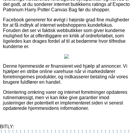
det godt, at du sonderer internet butikkens ratings af Expecto
Patronum Harry Potter Canvas Bag før du shopper.
Facebook genererer for øvrigt i højeste grad fine muligheder
for at få indtryk af internet webshoppens kundefokus.
Foruden det ser vi faktisk webbutikker som giver kunderne
mulighed for at offentliggøre en kritik af ordreforløbet, som
ligeledes kan drages fordel af til at bedømme hvor tilfredse
kunderne er.
Denne hjemmeside er finansieret ved hjælp af annoncer. Vi
hjælper en stribe online varehuse når vi markedsfører
forretningernes produkter, og indkasserer betaling når vores
brugere fuldfører en handel.
Orientering omkring varer og internet forretninger opdateres
rutinemæssigt, men vi kan ikke give garantier imod
justeringer der potentielt er implementeret siden vi senest
opdaterede hjemmesidens informationer.
BITLY:
1
1
1
1
1
1
1
1
1
1
1
1
1
1
1
1
1
1
1
1
1
1
1
1
1
1
1
1
1
1
1
1
1
1