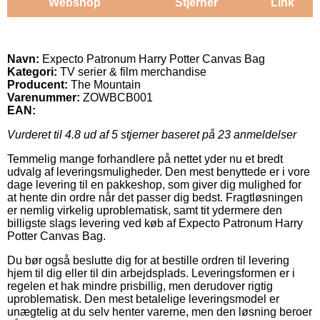
Webshop
Stjerner
Link
Navn:
Expecto Patronum Harry Potter Canvas Bag
Kategori:
TV serier & film merchandise
Producent:
The Mountain
Varenummer:
ZOWBCB001
EAN:
Vurderet til
4.8
ud af 5 stjerner baseret på
23
anmeldelser
Temmelig mange forhandlere på nettet yder nu et bredt
udvalg af leveringsmuligheder. Den mest benyttede er i vore
dage levering til en pakkeshop, som giver dig mulighed for
at hente din ordre når det passer dig bedst. Fragtløsningen
er nemlig virkelig uproblematisk, samt tit ydermere den
billigste slags levering ved køb af Expecto Patronum Harry
Potter Canvas Bag.
Du bør også beslutte dig for at bestille ordren til levering
hjem til dig eller til din arbejdsplads. Leveringsformen er i
regelen et hak mindre prisbillig, men derudover rigtig
uproblematisk. Den mest betalelige leveringsmodel er
unægtelig at du selv henter varerne, men den løsning beroer