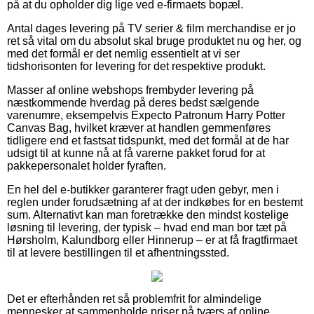
på at du opholder dig lige ved e-firmaets bopæl.
Antal dages levering på TV serier & film merchandise er jo
ret så vital om du absolut skal bruge produktet nu og her, og
med det formål er det nemlig essentielt at vi ser
tidshorisonten for levering for det respektive produkt.
Masser af online webshops frembyder levering på
næstkommende hverdag på deres bedst sælgende
varenumre, eksempelvis Expecto Patronum Harry Potter
Canvas Bag, hvilket kræver at handlen gemmenføres
tidligere end et fastsat tidspunkt, med det formål at de har
udsigt til at kunne nå at få varerne pakket forud for at
pakkepersonalet holder fyraften.
En hel del e-butikker garanterer fragt uden gebyr, men i
reglen under forudsætning af at der indkøbes for en bestemt
sum. Alternativt kan man foretrække den mindst kostelige
løsning til levering, der typisk – hvad end man bor tæt på
Hørsholm, Kalundborg eller Hinnerup – er at få fragtfirmaet
til at levere bestillingen til et afhentningssted.
Det er efterhånden ret så problemfrit for almindelige
mennesker at sammenholde priser på tværs af online