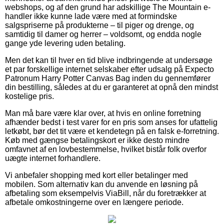
webshops, og af den grund har adskillige The Mountain e-
handler ikke kunne lade være med at formindske
salgspriserne på produkterne – til piger og drenge, og
samtidig til damer og herrer – voldsomt, og endda nogle
gange yde levering uden betaling.
Men det kan til hver en tid blive indbringende at undersøge
et par forskellige internet selskaber efter udsalg på Expecto
Patronum Harry Potter Canvas Bag inden du gennemfører
din bestilling, således at du er garanteret at opnå den mindst
kostelige pris.
Man må bare være klar over, at hvis en online forretning
afhænder bedst i test varer for en pris som anses for ufattelig
letkøbt, bør det tit være et kendetegn på en falsk e-forretning.
Køb med gængse betalingskort er ikke desto mindre
omfavnet af en lovbestemmelse, hvilket bistår folk overfor
uægte internet forhandlere.
Vi anbefaler shopping med kort eller betalinger med
mobilen. Som alternativ kan du anvende en løsning på
afbetaling som eksempelvis ViaBill, når du foretrækker at
afbetale omkostningerne over en længere periode.