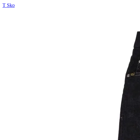
T Sko