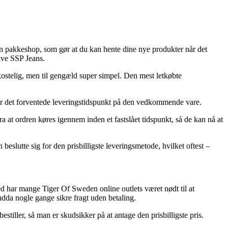
l en pakkeshop, som gør at du kan hente dine nye produkter når det
lve SSP Jeans.
kostelig, men til gengæld super simpel. Den mest letkøbte
cker det forventede leveringstidspunkt på den vedkommende vare.
a at ordren køres igennem inden et fastslået tidspunkt, så de kan nå at
beslutte sig for den prisbilligste leveringsmetode, hvilket oftest –
ed har mange Tiger Of Sweden online outlets været nødt til at
endda nogle gange sikre fragt uden betaling.
stiller, så man er skudsikker på at antage den prisbilligste pris.