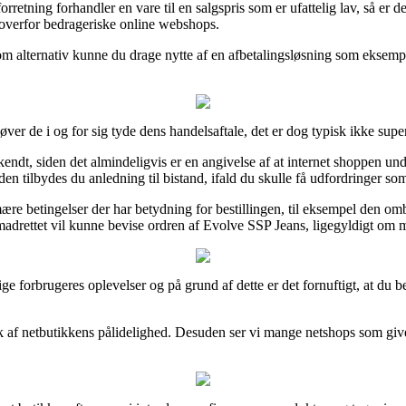
rretning forhandler en vare til en salgspris som er ufattelig lav, så e
n overfor bedrageriske online webshops.
om alternativ kunne du drage nytte af en afbetalingsløsning som eksempe
ver de i og for sig tyde dens handelsaftale, det er dog typisk ikke sup
, siden det almindeligvis er en angivelse af at internet shoppen understøt
 tilbydes du anledning til bistand, ifald du skulle få udfordringer som 
e betingelser der har betydning for bestillingen, til eksempel den ombyt
madrettet vil kunne bevise ordren af Evolve SSP Jeans, ligegyldigt om ma
vrige forbrugeres oplevelser og på grund af dette er det fornuftigt, at 
ryk af netbutikkens pålidelighed. Desuden ser vi mange netshops som giv