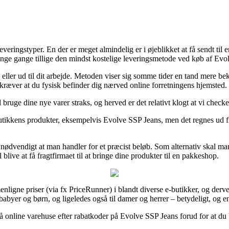
everingstyper. En der er meget almindelig er i øjeblikket at få sendt ti
nge gange tillige den mindst kostelige leveringsmetode ved køb af Evo
eller ud til dit arbejde. Metoden viser sig somme tider en tand mere be
kræver at du fysisk befinder dig nærved online forretningens hjemsted.
l bruge dine nye varer straks, og herved er det relativt klogt at vi che
 butikkens produkter, eksempelvis Evolve SSP Jeans, men det regnes ud fr
 nødvendigt at man handler for et præcist beløb. Som alternativ skal man 
ive at få fragtfirmaet til at bringe dine produkter til en pakkeshop.
enligne priser (via fx PriceRunner) i blandt diverse e-butikker, og derv
l babyer og børn, og ligeledes også til damer og herrer – betydeligt, og 
få online varehuse efter rabatkoder på Evolve SSP Jeans forud for at du be