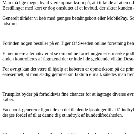
Man må lige meget hvad være opmærksom på, at i tilfælde af at en e-fo
Bestillinger med kort er dog omsluttet af et lovbud, der sikrer kunde
Generelt tilråder vi køb med gængse betalingskort eller MobilePay. S
tidsrum.
Forinden nogen bestiller på en Tiger Of Sweden online forretning behø
Et nemmere alternativ er at se om online forretningen er e-mærke godkendt
anden kontrolleres af fagmænd der er inde i de gældende vilkår. Desuden
For øvrigt kan det være til hjælp at køberen er opmærksom på de primær
essesentielt, at man stadig gemmer sin faktura e-mail, således man fre
Trustpilot byder på forholdsvis fine chancer for at iagttage diverse ø
køber.
Facebook genererer lignende en del tiltalende løsninger til at få indt
drages fordel af til at danne dig et indtryk af kundetilfredsheden.