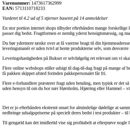
Varenummer:
1473617362999
EAN:
5713110718233
Vurderet til
4.2
ud af 5 stjerner baseret på
14
anmeldelser
En stor portion internet shops tilbyder efterhånden mange forskellige l
passer dig bedst. Fragtformen er nemlig yderst hensigtsmæssig, og ma
Du bør ydermere tænke over at få varerne bragt til din hjemmeadresse 
leveringsmanér er uden tvivl at hente produkterne selv, som desværre 
Leveringshastigheden på Bukser er selvfølgelig ret relevant om vi ska
Flere online webshops stiller udsigt til dag-til-dag fragt på mange af
få pakken skippet afsted forinden pakkepersonalet får fri.
Flere e-forhandlere præsterer fragt uden betaling, men typisk er det så
uden hensyn til om du bor nær Hørsholm, Hjørring eller Hammel – vil bl
Det er jo efterhånden ekstremt smart for almindelige dødelige at samm
nedbringe udsalgspriserne på specielt deres bedst i test produkter – ti
Til gengæld kan det imidlertid vise sig profitabelt at efterprøve nogle 