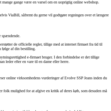
r det mange gange være en varsel om en uoprigtig online webshop.
lvis ViaBill, såfremt du gerne vil godtgøre regningen over et længere
er spændende.
ter de officielle regler, tillige med at internet firmaet fra tid til
følge af din bestilling.
ningsrettighed e-firmaet bruger. I den forbindelse er det tillige
n leder efter en vare til en dame eller herre.
du beser online virksomhedens vurderinger af Evolve SSP Jeans inden du
er folk mulighed for at afgive en kritik af deres køb, som desuden må