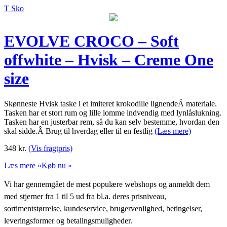
T Sko
EVOLVE CROCO – Soft
offwhite – Hvisk – Creme One
size
Skønneste Hvisk taske i et imiteret krokodille lignendeÂ materiale.
Tasken har et stort rum og lille lomme indvendig med lynlåslukning.
Tasken har en justerbar rem, så du kan selv bestemme, hvordan den
skal sidde.Â Brug til hverdag eller til en festlig
(Læs mere)
348
kr.
(Vis fragtpris)
Læs mere »
Køb nu »
Vi har gennemgået de mest populære webshops og anmeldt dem
med stjerner fra 1 til 5 ud fra bl.a. deres prisniveau,
sortimentstørrelse, kundeservice, brugervenlighed, betingelser,
leveringsformer og betalingsmuligheder.