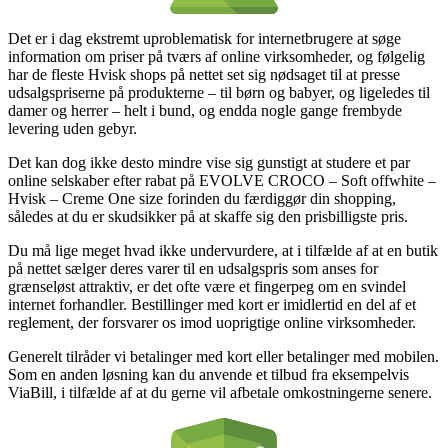
Det er i dag ekstremt uproblematisk for internetbrugere at søge
information om priser på tværs af online virksomheder, og følgelig
har de fleste Hvisk shops på nettet set sig nødsaget til at presse
udsalgspriserne på produkterne – til børn og babyer, og ligeledes til
damer og herrer – helt i bund, og endda nogle gange frembyde
levering uden gebyr.
Det kan dog ikke desto mindre vise sig gunstigt at studere et par
online selskaber efter rabat på EVOLVE CROCO – Soft offwhite –
Hvisk – Creme One size forinden du færdiggør din shopping,
således at du er skudsikker på at skaffe sig den prisbilligste pris.
Du må lige meget hvad ikke undervurdere, at i tilfælde af at en butik
på nettet sælger deres varer til en udsalgspris som anses for
grænseløst attraktiv, er det ofte være et fingerpeg om en svindel
internet forhandler. Bestillinger med kort er imidlertid en del af et
reglement, der forsvarer os imod uoprigtige online virksomheder.
Generelt tilråder vi betalinger med kort eller betalinger med mobilen.
Som en anden løsning kan du anvende et tilbud fra eksempelvis
ViaBill, i tilfælde af at du gerne vil afbetale omkostningerne senere.