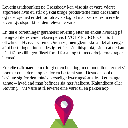
Leveringstidspunktet på Crossbody kan vise sig at være yderst
afgørende hvis du står og skal bruge produkterne med det samme,
og i det øjemed er det forholdsvis klogt at man ser det estimerede
leveringstidspunkt på den relevante vare.
En del e-forretninger garanterer levering efter en enkelt hverdag på
mange af deres varer, eksempelvis EVOLVE CROCO – Soft
offwhite – Hvisk – Creme One size, men glem ikke at det afhænger
af at bestillingen indsendes før et fastslået tidspunkt, sådan at de kan
nå at få bestillingen fikset forud for at logistikmedarbejderne drager
hjemad.
Enkelte e-firmaer sikrer fragt uden betaling, men undertiden er det så
præmissen at der shoppes for en bestemt sum. Desuden skal du
beslutte sig for den mindst kostelige leveringsform, hvilket mange
gange – hvad end man befinder sig nær Aalborg, Kalundborg eller
Støvring – vil være at få leveret dine varer til en pakkeshop.