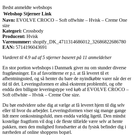
Bedst anmeldte webshops
Webshop
Stjerner
Link
Navn:
EVOLVE CROCO – Soft offwhite – Hvisk – Creme One
size
Kategori:
Crossbody
Producent:
Hvisk
Varenummer:
shopify_DK_4711314686012_32686822686780
EAN:
5714196043691
Vurderet til
4.9
ud af 5 stjerner baseret på
11
anmeldelser
En stor portion webshops i Danmark giver nu om stunder diverse
fragtløsninger. En af favoritterne er p.t. at få leveret til et
afhentningssted, og så henter du bare de nyindkøbte varer når der er
tid til det. Leveringsformen er altså ekstremt problemfri, og ofte
endda den billigste leveringstype ved køb af EVOLVE CROCO –
Soft offwhite – Hvisk – Creme One size.
Du bør endvidere udse dig at vælge at få leveret hjem til dig selv
eller til hvor du arbejder. Leveringsformen viser sig mange gange
lidt mere omkostningsfuld, men endda vældig ligetil. Den mindst
kostelige fragtform vil dog i de fleste tilfælde være selv at hente
pakken, men den mulighed forudsætter at du fysisk befinder dig i
nærheden af online shoppens bopæl.