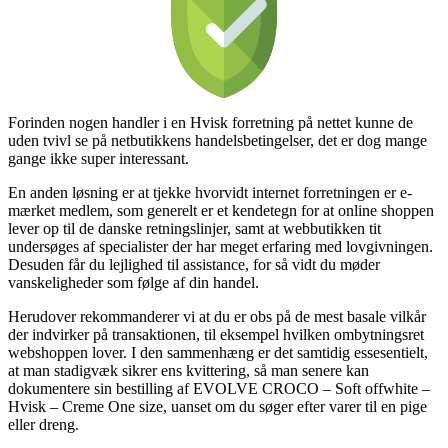
Forinden nogen handler i en Hvisk forretning på nettet kunne de
uden tvivl se på netbutikkens handelsbetingelser, det er dog mange
gange ikke super interessant.
En anden løsning er at tjekke hvorvidt internet forretningen er e-
mærket medlem, som generelt er et kendetegn for at online shoppen
lever op til de danske retningslinjer, samt at webbutikken tit
undersøges af specialister der har meget erfaring med lovgivningen.
Desuden får du lejlighed til assistance, for så vidt du møder
vanskeligheder som følge af din handel.
Herudover rekommanderer vi at du er obs på de mest basale vilkår
der indvirker på transaktionen, til eksempel hvilken ombytningsret
webshoppen lover. I den sammenhæng er det samtidig essesentielt,
at man stadigvæk sikrer ens kvittering, så man senere kan
dokumentere sin bestilling af EVOLVE CROCO – Soft offwhite –
Hvisk – Creme One size, uanset om du søger efter varer til en pige
eller dreng.