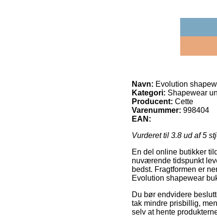
Navn:
Evolution shapewe
Kategori:
Shapewear un
Producent:
Cette
Varenummer:
998404
EAN:
Vurderet til
3.8
ud af 5 st
En del online butikker ti
nuværende tidspunkt lever
bedst. Fragtformen er ne
Evolution shapewear buks
Du bør endvidere beslutte 
tak mindre prisbillig, me
selv at hente produkterne