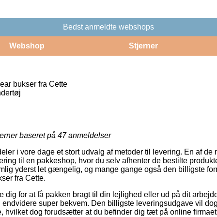
Bedst anmeldte webshops
Webshop
Stjerner
ar bukser fra Cette
dertøj
jerner baseret på
47
anmeldelser
ldeler i vore dage et stort udvalg af metoder til levering. En af 
ing til en pakkeshop, hvor du selv afhenter de bestilte produkt
mlig yderst let gængelig, og mange gange også den billigste form
er fra Cette.
dig for at få pakken bragt til din lejlighed eller ud på dit arbej
n endvidere super bekvem. Den billigste leveringsudgave vil dog 
, hvilket dog forudsætter at du befinder dig tæt på online firmae