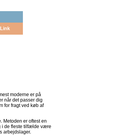
Link
de mest moderne er på
er når det passer dig
 for fragt ved køb af
de. Metoden er oftest en
i de fleste tilfælde være
ts arbejdslager.