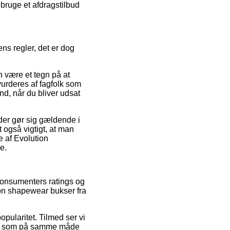
 bruge et afdragstilbud
ns regler, det er dog
an være et tegn på at
vurderes af fagfolk som
nd, når du bliver udsat
der gør sig gældende i
t også vigtigt, at man
 af Evolution
e.
e konsumenters ratings og
ion shapewear bukser fra
opularitet. Tilmed ser vi
sen, som på samme måde