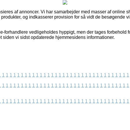
ieres af annoncer. Vi har samarbejder med masser af online s
produkter, og indkasserer provision for så vidt de besøgende vi
e-forhandlere vedligeholdes hyppigt, men der tages forbehold fo
t siden vi sidst opdaterede hjemmesidens informationer.
1
1
1
1
1
1
1
1
1
1
1
1
1
1
1
1
1
1
1
1
1
1
1
1
1
1
1
1
1
1
1
1
1
1
1
1
1
1
1
1
1
1
1
1
1
1
1
1
1
1
1
1
1
1
1
1
1
1
1
1
1
1
1
1
1
1
1
1
1
1
1
1
1
1
1
1
1
1
1
1
1
1
1
1
1
1
1
1
1
1
1
1
1
1
1
1
1
1
1
1
1
1
1
1
1