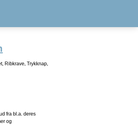
n
t, Ribkrave, Trykknap,
 fra bl.a. deres
mer og