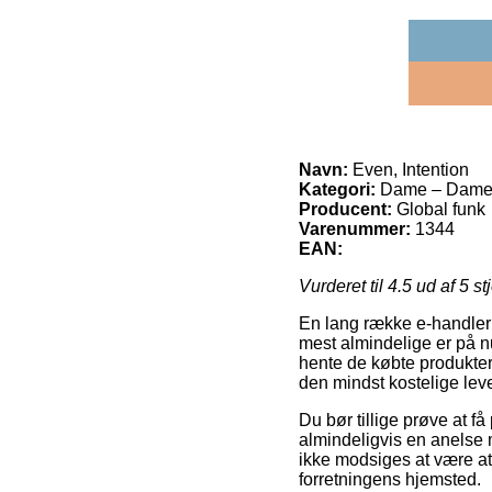
Navn:
Even, Intention
Kategori:
Dame – Damej
Producent:
Global funk
Varenummer:
1344
EAN:
Vurderet til
4.5
ud af 5 st
En lang række e-handler f
mest almindelige er på nu
hente de købte produkter
den mindst kostelige lev
Du bør tillige prøve at f
almindeligvis en anelse 
ikke modsiges at være at 
forretningens hjemsted.