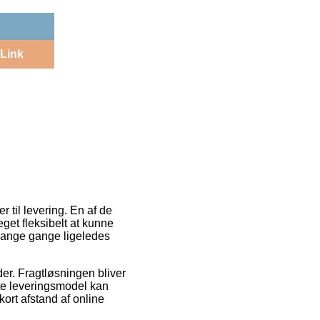
Link
 til levering. En af de
get fleksibelt at kunne
 mange gange ligeledes
der. Fragtløsningen bliver
ste leveringsmodel kan
ort afstand af online