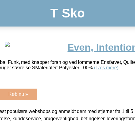
T Sko
Even, Intentio
lobal Funk, med knapper foran og ved lommerne.Ensfarvet, Quilte
ruger størrelse SMaterialer: Polyester 100%
(Læs mere)
Køb nu »
t populære webshops og anmeldt dem med stjerner fra 1 til 5 ud
rrelse, kundeservice, brugervenlighed, betingelser, leveringsfor