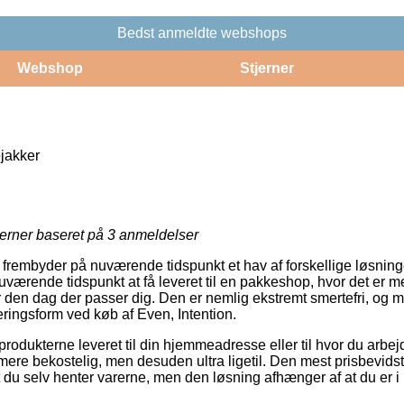
Bedst anmeldte webshops
Webshop
Stjerner
akker
jerner baseret på
3
anmeldelser
rembyder på nuværende tidspunkt et hav af forskellige løsninger
værende tidspunkt at få leveret til en pakkeshop, hvor det er me
 den dag der passer dig. Den er nemlig ekstremt smertefri, og
eringsform ved køb af Even, Intention.
å produkterne leveret til din hjemmeadresse eller til hvor du arbej
mere bekostelig, men desuden ultra ligetil. Den mest prisbevid
du selv henter varerne, men den løsning afhænger af at du er i k