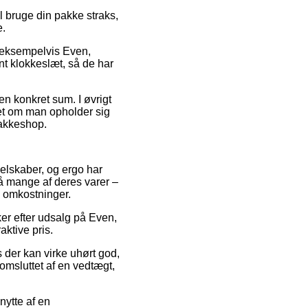
 bruge din pakke straks,
e.
, eksempelvis Even,
nt klokkeslæt, så de har
 en konkret sum. I øvrigt
nset om man opholder sig
 pakkeshop.
selskaber, og ergo har
 på mange af deres varer –
n omkostninger.
er efter udsalg på Even,
aktive pris.
s der kan virke uhørt god,
omsluttet af en vedtægt,
nytte af en