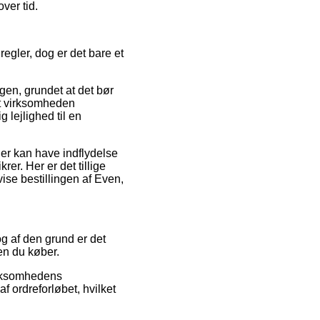
ver tid.
gler, dog er det bare et
gen, grundet at det bør
et virksomheden
 lejlighed til en
er kan have indflydelse
er. Her er det tillige
ise bestillingen af Even,
og af den grund er det
en du køber.
virksomhedens
 ordreforløbet, hvilket