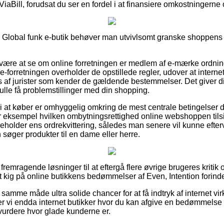
ViaBill, forudsat du ser en fordel i at finansiere omkostningerne o
Global funk e-butik behøver man utvivlsomt granske shoppens re
an være at se om online forretningen er medlem af e-mærke ordnin
e-forretningen overholder de opstillede regler, udover at intern
 af jurister som kender de gældende bestemmelser. Det giver dig
lle få problemstillinger med din shopping.
at køber er omhyggelig omkring de mest centrale betingelser d
 eksempel hvilken ombytningsrettighed online webshoppen tilsikr
eholder ens ordrekvittering, således man senere vil kunne efterv
søger produkter til en dame eller herre.
 fremragende løsninger til at eftergå flere øvrige brugeres kritik 
et kig på online butikkens bedømmelser af Even, Intention forind
 samme måde ultra solide chancer for at få indtryk af internet 
r vi endda internet butikker hvor du kan afgive en bedømmelse af
t vurdere hvor glade kunderne er.