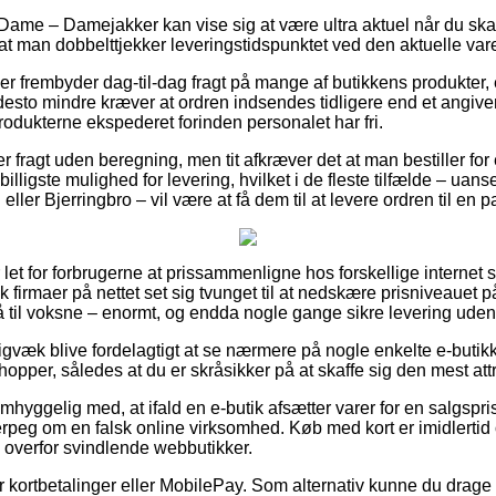
Dame – Damejakker kan vise sig at være ultra aktuel når du skal
 at man dobbelttjekker leveringstidspunktet ved den aktuelle var
er frembyder dag-til-dag fragt på mange af butikkens produkter
desto mindre kræver at ordren indsendes tidligere end et angive
produkterne ekspederet forinden personalet har fri.
er fragt uden beregning, men tit afkræver det at man bestiller for
lligste mulighed for levering, hvilket i de fleste tilfælde – ua
eller Bjerringbro – vil være at få dem til at levere ordren til en
let for forbrugerne at prissammenligne hos forskellige internet 
nk firmaer på nettet set sig tvunget til at nedskære prisniveauet
å til voksne – enormt, og endda nogle gange sikre levering ude
igvæk blive fordelagtigt at se nærmere på nogle enkelte e-butikk
shopper, således at du er skråsikker på at skaffe sig den mest attr
mhyggelig med, at ifald en e-butik afsætter varer for en salgspri
erpeg om en falsk online virksomhed. Køb med kort er imidlertid 
n overfor svindlende webbutikker.
for kortbetalinger eller MobilePay. Som alternativ kunne du drage 