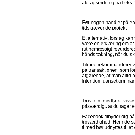
afdragsordning fra f.eks. 
Før nogen handler på en 
tidskrævende projekt.
Et alternativt forslag k
være en erklæring om at 
rutinemæssigt revurderes
håndsrækning, når du sku
Tilmed rekommanderer vi 
på transaktionen, som for
afgørende, at man altid b
Intention, uanset om man 
Trustpilot medfører visse
prisværdigt, at du tager 
Facebook tilbyder dig på
troværdighed. Herinde se
tilmed bør udnyttes til a