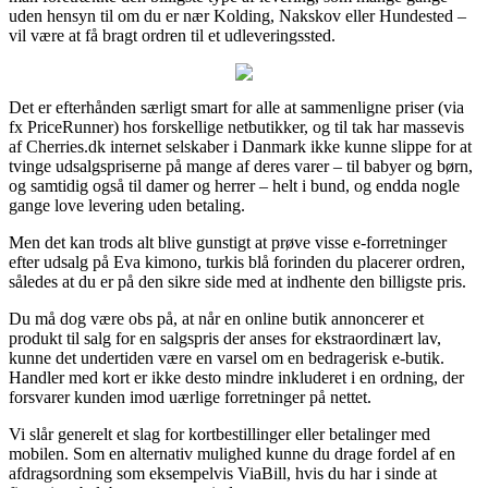
uden hensyn til om du er nær Kolding, Nakskov eller Hundested –
vil være at få bragt ordren til et udleveringssted.
Det er efterhånden særligt smart for alle at sammenligne priser (via
fx PriceRunner) hos forskellige netbutikker, og til tak har massevis
af Cherries.dk internet selskaber i Danmark ikke kunne slippe for at
tvinge udsalgspriserne på mange af deres varer – til babyer og børn,
og samtidig også til damer og herrer – helt i bund, og endda nogle
gange love levering uden betaling.
Men det kan trods alt blive gunstigt at prøve visse e-forretninger
efter udsalg på Eva kimono, turkis blå forinden du placerer ordren,
således at du er på den sikre side med at indhente den billigste pris.
Du må dog være obs på, at når en online butik annoncerer et
produkt til salg for en salgspris der anses for ekstraordinært lav,
kunne det undertiden være en varsel om en bedragerisk e-butik.
Handler med kort er ikke desto mindre inkluderet i en ordning, der
forsvarer kunden imod uærlige forretninger på nettet.
Vi slår generelt et slag for kortbestillinger eller betalinger med
mobilen. Som en alternativ mulighed kunne du drage fordel af en
afdragsordning som eksempelvis ViaBill, hvis du har i sinde at