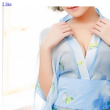
T Sko