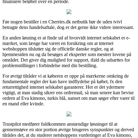
finansiere beløbet over en periode.
Før nogen bestiller i en Cherries.dk netbutik bør de uden tvivl
betragte dens handelsaftale, dog er det gerne ikke videre interessant.
En anden løsning er at finde ud af hvorvidt internet selskabet er e-
mærket, som længe har været en forsikring om at internet
webshoppen tilslutter sig de officielle danske regler, og at
hjemmesiden nu og da besøges af eksperter som mestrer lovene på
området. Det giver dig mulighed for support, ifald du udsættes for
problemstillinger i forbindelse med din bestilling.
For øvrigt tilråder vi at køberen er oppe på mærkerne omkring de
fundamentale regler der kan have indflydelse på købet, fx den
returrettighed internet selskabet garanterer. Her er det ydermere
vigtigt, at man stadig sikrer ens ordremail, så man senere kan bevise
ordren af Eva kimono, turkis blå, uanset om man søger efter varer til
en mand eller kvinde.
Trustpilot medfører fuldkommen anstændige løsninger til at
gennemstøve en stor portion øvrige brugeres synspunkter og derved
tilrådes det, at du studerer netshoppens vurderinger af Eva kimono,