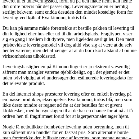
leveret til et udleveringssted, fordi du på den måde nemt kan hente
din ordre præcis når det passer dig. Leveringsmetoden er nemlig
særligt bekvem, samt endda desuden den mindst kostelige form for
levering ved køb af Eva kimono, turkis blå.
Du kan på samme måde foretrække at bestille pakken til levering til
din lejlighed eller hus eller ud til din arbejdsplads. Fragttypen viser
sig en gang i mellem lidt dyrere, men ligeledes særligt let. Den mest
prisbevidste leveringsmodel vil dog altid vise sig at være at du selv
henter varerne, men det afhænger af at du bor i kort afstand af online
virksomhedens tilholdssted.
Leveringshastigheden på Kimono lingeri er jo ekstremt væsentlig
såfremt man mangler varerne øjeblikkeligt, og i det øjemed er det
uden tvivl vigtigt at vi undersøger den estimerede leveringsdato for
det relevante produkt.
En del internet shops præsterer levering efter en enkelt hverdag på
en masse produkter, eksempelvis Eva kimono, turkis blå, men som
ikke desto mindre er regnet ud fra at der bestilles før et givent
klokkeslæt, med hensynstagen til at de har en chance for at nå at få
ordren hen til fragtfirmaet forud for at lagerpersonalet tager hjem.
Nogle få netbutikker frembyder levering uden beregning, men tit
kun såfremt man handler for en fastsat pris. Som alternativ burde
man foretrække den billigste type af levering, som mange gange –