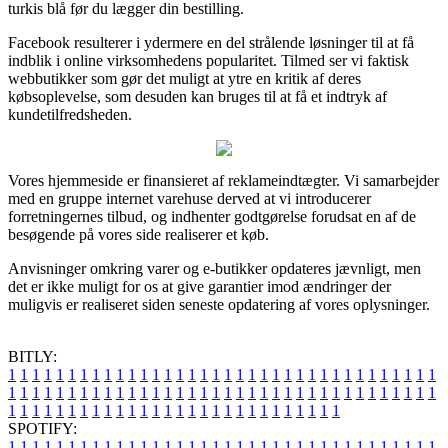
turkis blå før du lægger din bestilling.
Facebook resulterer i ydermere en del strålende løsninger til at få
indblik i online virksomhedens popularitet. Tilmed ser vi faktisk
webbutikker som gør det muligt at ytre en kritik af deres
købsoplevelse, som desuden kan bruges til at få et indtryk af
kundetilfredsheden.
Vores hjemmeside er finansieret af reklameindtægter. Vi samarbejder
med en gruppe internet varehuse derved at vi introducerer
forretningernes tilbud, og indhenter godtgørelse forudsat en af de
besøgende på vores side realiserer et køb.
Anvisninger omkring varer og e-butikker opdateres jævnligt, men
det er ikke muligt for os at give garantier imod ændringer der
muligvis er realiseret siden seneste opdatering af vores oplysninger.
BITLY:
1
1
1
1
1
1
1
1
1
1
1
1
1
1
1
1
1
1
1
1
1
1
1
1
1
1
1
1
1
1
1
1
1
1
1
1
1
1
1
1
1
1
1
1
1
1
1
1
1
1
1
1
1
1
1
1
1
1
1
1
1
1
1
1
1
1
1
1
1
1
1
1
1
1
1
1
1
1
1
1
1
1
1
1
1
1
1
1
1
1
1
1
1
1
1
1
1
1
1
1
SPOTIFY:
1
1
1
1
1
1
1
1
1
1
1
1
1
1
1
1
1
1
1
1
1
1
1
1
1
1
1
1
1
1
1
1
1
1
1
1