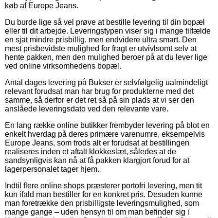
køb af Europe Jeans.
Du burde lige så vel prøve at bestille levering til din bopæl
eller til dit arbejde. Leveringstypen viser sig i mange tilfælde
en sjat mindre prisbillig, men endvidere ultra smart. Den
mest prisbevidste mulighed for fragt er utvivlsomt selv at
hente pakken, men den mulighed beroer på at du lever lige
ved online virksomhedens bopæl.
Antal dages levering på Bukser er selvfølgelig ualmindeligt
relevant forudsat man har brug for produkterne med det
samme, så derfor er det ret så på sin plads at vi ser den
anslåede leveringsdato ved den relevante vare.
En lang række online butikker frembyder levering på blot en
enkelt hverdag på deres primære varenumre, eksempelvis
Europe Jeans, som trods alt er forudsat at bestillingen
realiseres inden et aftalt klokkeslæt, således at de
sandsynligvis kan nå at få pakken klargjort forud for at
lagerpersonalet tager hjem.
Indtil flere online shops præsterer portofri levering, men tit
kun ifald man bestiller for en konkret pris. Desuden kunne
man foretrække den prisbilligste leveringsmulighed, som
mange gange – uden hensyn til om man befinder sig i