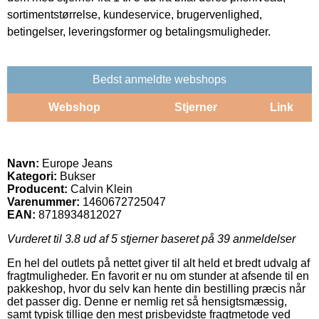
sortimentstørrelse, kundeservice, brugervenlighed,
betingelser, leveringsformer og betalingsmuligheder.
Bedst anmeldte webshops
Webshop
Stjerner
Link
Navn:
Europe Jeans
Kategori:
Bukser
Producent:
Calvin Klein
Varenummer:
1460672725047
EAN:
8718934812027
Vurderet til
3.8
ud af 5 stjerner baseret på
39
anmeldelser
En hel del outlets på nettet giver til alt held et bredt udvalg af
fragtmuligheder. En favorit er nu om stunder at afsende til en
pakkeshop, hvor du selv kan hente din bestilling præcis når
det passer dig. Denne er nemlig ret så hensigtsmæssig,
samt typisk tillige den mest prisbevidste fragtmetode ved