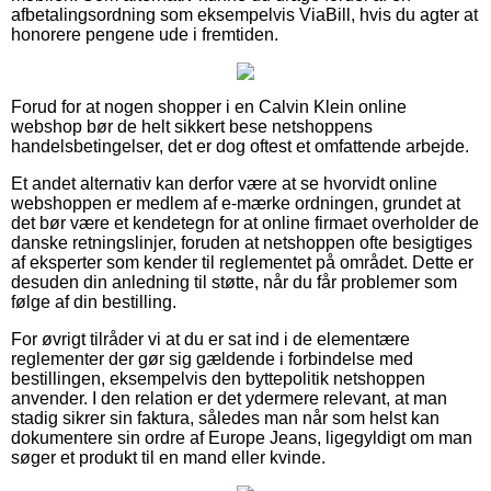
afbetalingsordning som eksempelvis ViaBill, hvis du agter at
honorere pengene ude i fremtiden.
Forud for at nogen shopper i en Calvin Klein online
webshop bør de helt sikkert bese netshoppens
handelsbetingelser, det er dog oftest et omfattende arbejde.
Et andet alternativ kan derfor være at se hvorvidt online
webshoppen er medlem af e-mærke ordningen, grundet at
det bør være et kendetegn for at online firmaet overholder de
danske retningslinjer, foruden at netshoppen ofte besigtiges
af eksperter som kender til reglementet på området. Dette er
desuden din anledning til støtte, når du får problemer som
følge af din bestilling.
For øvrigt tilråder vi at du er sat ind i de elementære
reglementer der gør sig gældende i forbindelse med
bestillingen, eksempelvis den byttepolitik netshoppen
anvender. I den relation er det ydermere relevant, at man
stadig sikrer sin faktura, således man når som helst kan
dokumentere sin ordre af Europe Jeans, ligegyldigt om man
søger et produkt til en mand eller kvinde.