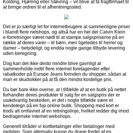
Kolding, Hjørring eller Støvring – vil blive at få fragtfirmaet til
at bringe ordren til et afhentningssted.
Det er jo særligt let for internetbrugere at sammenligne priser
i blandt flere netshops, og altså har en hel del Calvin Klein
e-forretninger været nødt til at stampe salgspriserne på en
række af deres varer – til børn, men ligeledes til herrer og
damer – betydeligt, og endda nogle gange tilbyde levering
uden beregning.
Dog kan det ikke desto mindre blive gavnligt at
sammenholde indtil flere internet foretagender efter
rabatkoder på Europe Jeans forinden du shopper, sådan at
man er skudsikker på at få den mindst kostelige pris.
Du bør bare ikke overse, at i tilfælde af at en butik på nettet
forhandler deres produkter til salg for en salgspris der er
usædvanlig beskeden, er det i nogle tilfælde være et
kendetegn på en fup online butik. Shopping med kort er
trods alt omfavnet af en retningslinje, hvilket redder dig imod
bedrageriske internet webshops.
Generelt tilråder vi kortbetalinger eller betalinger med
mobilen. Som alternativ kunne du drage fordel af en