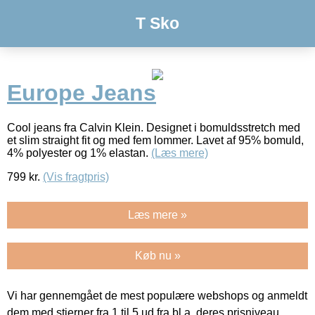
T Sko
Europe Jeans
Cool jeans fra Calvin Klein. Designet i bomuldsstretch med
et slim straight fit og med fem lommer. Lavet af 95% bomuld,
4% polyester og 1% elastan.
(Læs mere)
799
kr.
(Vis fragtpris)
Læs mere »
Køb nu »
Vi har gennemgået de mest populære webshops og anmeldt
dem med stjerner fra 1 til 5 ud fra bl.a. deres prisniveau,