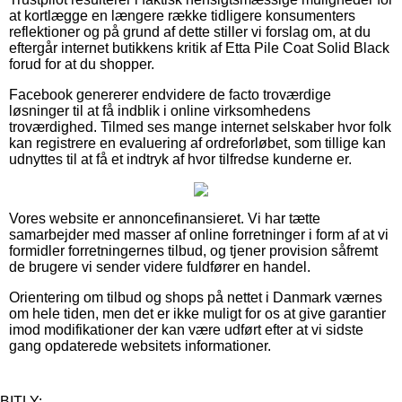
at kortlægge en længere række tidligere konsumenters
reflektioner og på grund af dette stiller vi forslag om, at du
eftergår internet butikkens kritik af Etta Pile Coat Solid Black
forud for at du shopper.
Facebook genererer endvidere de facto troværdige
løsninger til at få indblik i online virksomhedens
troværdighed. Tilmed ses mange internet selskaber hvor folk
kan registrere en evaluering af ordreforløbet, som tillige kan
udnyttes til at få et indtryk af hvor tilfredse kunderne er.
Vores website er annoncefinansieret. Vi har tætte
samarbejder med masser af online forretninger i form af at vi
formidler forretningernes tilbud, og tjener provision såfremt
de brugere vi sender videre fuldfører en handel.
Orientering om tilbud og shops på nettet i Danmark værnes
om hele tiden, men det er ikke muligt for os at give garantier
imod modifikationer der kan være udført efter at vi sidste
gang opdaterede websitets informationer.
BITLY: