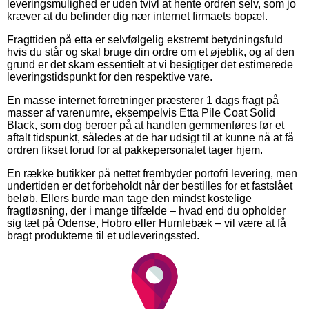
leveringsmulighed er uden tvivl at hente ordren selv, som jo
kræver at du befinder dig nær internet firmaets bopæl.
Fragttiden på etta er selvfølgelig ekstremt betydningsfuld
hvis du står og skal bruge din ordre om et øjeblik, og af den
grund er det skam essentielt at vi besigtiger det estimerede
leveringstidspunkt for den respektive vare.
En masse internet forretninger præsterer 1 dags fragt på
masser af varenumre, eksempelvis Etta Pile Coat Solid
Black, som dog beroer på at handlen gemmenføres før et
aftalt tidspunkt, således at de har udsigt til at kunne nå at få
ordren fikset forud for at pakkepersonalet tager hjem.
En række butikker på nettet frembyder portofri levering, men
undertiden er det forbeholdt når der bestilles for et fastslået
beløb. Ellers burde man tage den mindst kostelige
fragtløsning, der i mange tilfælde – hvad end du opholder
sig tæt på Odense, Hobro eller Humlebæk – vil være at få
bragt produkterne til et udleveringssted.