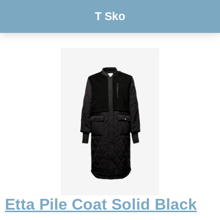
T Sko
Etta Pile Coat Solid Black