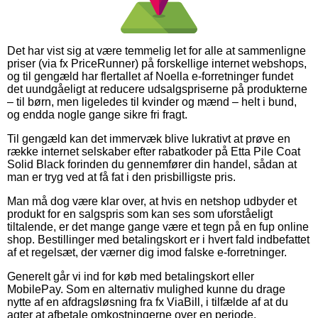
Det har vist sig at være temmelig let for alle at sammenligne
priser (via fx PriceRunner) på forskellige internet webshops,
og til gengæld har flertallet af Noella e-forretninger fundet
det uundgåeligt at reducere udsalgspriserne på produkterne
– til børn, men ligeledes til kvinder og mænd – helt i bund,
og endda nogle gange sikre fri fragt.
Til gengæld kan det immervæk blive lukrativt at prøve en
række internet selskaber efter rabatkoder på Etta Pile Coat
Solid Black forinden du gennemfører din handel, sådan at
man er tryg ved at få fat i den prisbilligste pris.
Man må dog være klar over, at hvis en netshop udbyder et
produkt for en salgspris som kan ses som uforståeligt
tiltalende, er det mange gange være et tegn på en fup online
shop. Bestillinger med betalingskort er i hvert fald indbefattet
af et regelsæt, der værner dig imod falske e-forretninger.
Generelt går vi ind for køb med betalingskort eller
MobilePay. Som en alternativ mulighed kunne du drage
nytte af en afdragsløsning fra fx ViaBill, i tilfælde af at du
agter at afbetale omkostningerne over en periode.