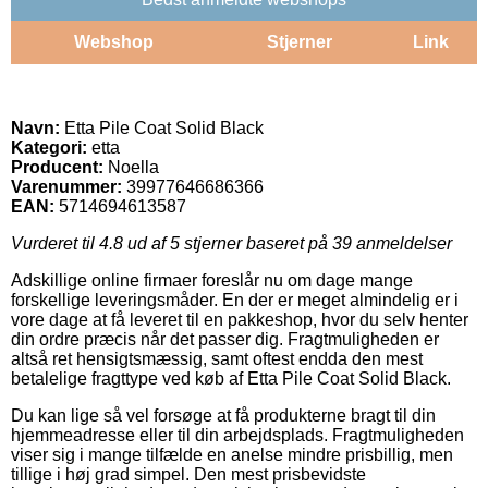
Webshop
Stjerner
Link
Navn:
Etta Pile Coat Solid Black
Kategori:
etta
Producent:
Noella
Varenummer:
39977646686366
EAN:
5714694613587
Vurderet til
4.8
ud af 5 stjerner baseret på
39
anmeldelser
Adskillige online firmaer foreslår nu om dage mange
forskellige leveringsmåder. En der er meget almindelig er i
vore dage at få leveret til en pakkeshop, hvor du selv henter
din ordre præcis når det passer dig. Fragtmuligheden er
altså ret hensigtsmæssig, samt oftest endda den mest
betalelige fragttype ved køb af Etta Pile Coat Solid Black.
Du kan lige så vel forsøge at få produkterne bragt til din
hjemmeadresse eller til din arbejdsplads. Fragtmuligheden
viser sig i mange tilfælde en anelse mindre prisbillig, men
tillige i høj grad simpel. Den mest prisbevidste