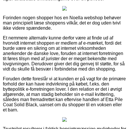
Forinden nogen shopper hos en Noella webshop behøver
man principielt læse shoppens vilkår, det er dog uden tvivl
ikke videre spændende.
Et nemmere alternativ kunne derfor være at finde ud af
hvorvidt internet shoppen er medlem af e-mærket, fordi det
burde være en sikring om at internet virksomheden
anerkender de danske love, foruden at internet forretningen
tit føres tilsyn med af jurister der er meget bekendte med
lovgivningen. Derudover giver det dig genvej til støtte, for så
vidt du skulle få besvær i forbindelse med din shopping.
Foruden dette foreslår vi at kunden er på vagt for de primære
forhold der kan have indvirkning på købet, f.eks. den
byttepolitik e-forretningen lover. I den relation er det i øvrigt
afgørende, at man stadig beholder sin e-mail kvittering,
således man fremadrettet kan eftervise handlen af Etta Pile
Coat Solid Black, uanset om du shopper til en voksen eller
et barn.
Trustpilot resulterer i faktisk hensigtsmæssige muligheder for