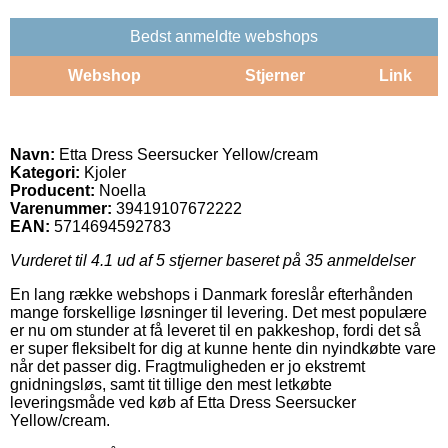
Bedst anmeldte webshops
Webshop
Stjerner
Link
Navn:
Etta Dress Seersucker Yellow/cream
Kategori:
Kjoler
Producent:
Noella
Varenummer:
39419107672222
EAN:
5714694592783
Vurderet til
4.1
ud af 5 stjerner baseret på
35
anmeldelser
En lang række webshops i Danmark foreslår efterhånden
mange forskellige løsninger til levering. Det mest populære
er nu om stunder at få leveret til en pakkeshop, fordi det så
er super fleksibelt for dig at kunne hente din nyindkøbte vare
når det passer dig. Fragtmuligheden er jo ekstremt
gnidningsløs, samt tit tillige den mest letkøbte
leveringsmåde ved køb af Etta Dress Seersucker
Yellow/cream.