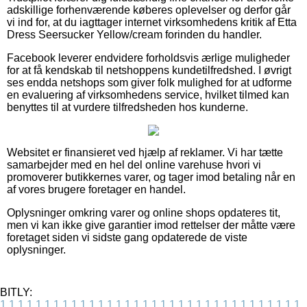
adskillige forhenværende køberes oplevelser og derfor går
vi ind for, at du iagttager internet virksomhedens kritik af Etta
Dress Seersucker Yellow/cream forinden du handler.
Facebook leverer endvidere forholdsvis ærlige muligheder
for at få kendskab til netshoppens kundetilfredshed. I øvrigt
ses endda netshops som giver folk mulighed for at udforme
en evaluering af virksomhedens service, hvilket tilmed kan
benyttes til at vurdere tilfredsheden hos kunderne.
Websitet er finansieret ved hjælp af reklamer. Vi har tætte
samarbejder med en hel del online varehuse hvori vi
promoverer butikkernes varer, og tager imod betaling når en
af vores brugere foretager en handel.
Oplysninger omkring varer og online shops opdateres tit,
men vi kan ikke give garantier imod rettelser der måtte være
foretaget siden vi sidste gang opdaterede de viste
oplysninger.
BITLY:
1
1
1
1
1
1
1
1
1
1
1
1
1
1
1
1
1
1
1
1
1
1
1
1
1
1
1
1
1
1
1
1
1
1