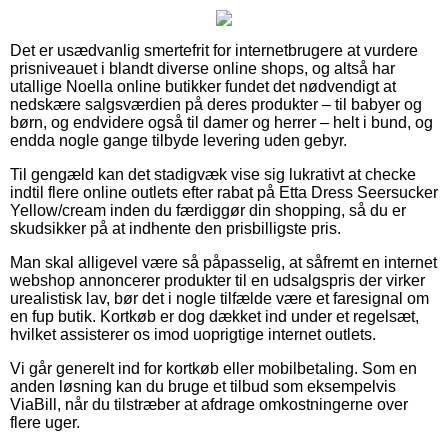
Det er usædvanlig smertefrit for internetbrugere at vurdere
prisniveauet i blandt diverse online shops, og altså har
utallige Noella online butikker fundet det nødvendigt at
nedskære salgsværdien på deres produkter – til babyer og
børn, og endvidere også til damer og herrer – helt i bund, og
endda nogle gange tilbyde levering uden gebyr.
Til gengæld kan det stadigvæk vise sig lukrativt at checke
indtil flere online outlets efter rabat på Etta Dress Seersucker
Yellow/cream inden du færdiggør din shopping, så du er
skudsikker på at indhente den prisbilligste pris.
Man skal alligevel være så påpasselig, at såfremt en internet
webshop annoncerer produkter til en udsalgspris der virker
urealistisk lav, bør det i nogle tilfælde være et faresignal om
en fup butik. Kortkøb er dog dækket ind under et regelsæt,
hvilket assisterer os imod uoprigtige internet outlets.
Vi går generelt ind for kortkøb eller mobilbetaling. Som en
anden løsning kan du bruge et tilbud som eksempelvis
ViaBill, når du tilstræber at afdrage omkostningerne over
flere uger.