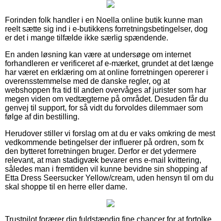
Forinden folk handler i en Noella online butik kunne man
reelt sætte sig ind i e-butikkens forretningsbetingelser, dog
er det i mange tilfælde ikke særlig spændende.
En anden løsning kan være at undersøge om internet
forhandleren er verificeret af e-mærket, grundet at det længe
har været en erklæring om at online forretningen opererer i
overensstemmelse med de danske regler, og at
webshoppen fra tid til anden overvåges af jurister som har
megen viden om vedtægterne på området. Desuden får du
genvej til support, for så vidt du forvoldes dilemmaer som
følge af din bestilling.
Herudover stiller vi forslag om at du er vaks omkring de mest
vedkommende betingelser der influerer på ordren, som fx
den bytteret forretningen bruger. Derfor er det ydermere
relevant, at man stadigvæk bevarer ens e-mail kvittering,
således man i fremtiden vil kunne bevidne sin shopping af
Etta Dress Seersucker Yellow/cream, uden hensyn til om du
skal shoppe til en herre eller dame.
Trustpilot forærer dig fuldstændig fine chancer for at fortolke