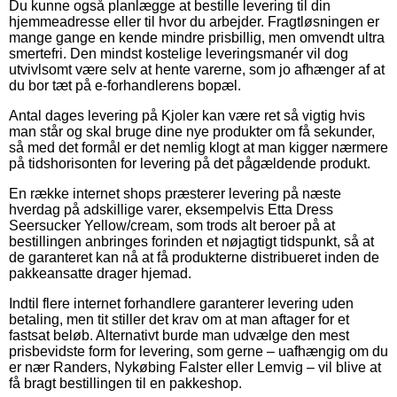
Du kunne også planlægge at bestille levering til din
hjemmeadresse eller til hvor du arbejder. Fragtløsningen er
mange gange en kende mindre prisbillig, men omvendt ultra
smertefri. Den mindst kostelige leveringsmanér vil dog
utvivlsomt være selv at hente varerne, som jo afhænger af at
du bor tæt på e-forhandlerens bopæl.
Antal dages levering på Kjoler kan være ret så vigtig hvis
man står og skal bruge dine nye produkter om få sekunder,
så med det formål er det nemlig klogt at man kigger nærmere
på tidshorisonten for levering på det pågældende produkt.
En række internet shops præsterer levering på næste
hverdag på adskillige varer, eksempelvis Etta Dress
Seersucker Yellow/cream, som trods alt beroer på at
bestillingen anbringes forinden et nøjagtigt tidspunkt, så at
de garanteret kan nå at få produkterne distribueret inden de
pakkeansatte drager hjemad.
Indtil flere internet forhandlere garanterer levering uden
betaling, men tit stiller det krav om at man aftager for et
fastsat beløb. Alternativt burde man udvælge den mest
prisbevidste form for levering, som gerne – uafhængig om du
er nær Randers, Nykøbing Falster eller Lemvig – vil blive at
få bragt bestillingen til en pakkeshop.