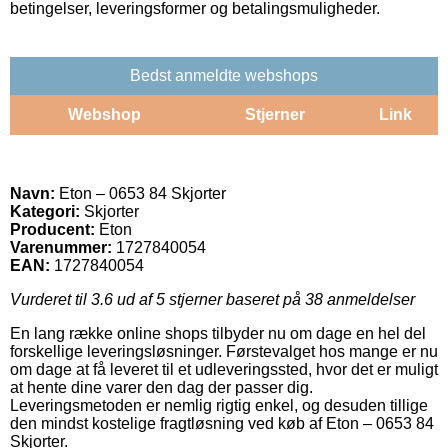
betingelser, leveringsformer og betalingsmuligheder.
Bedst anmeldte webshops
Webshop
Stjerner
Link
Navn:
Eton – 0653 84 Skjorter
Kategori:
Skjorter
Producent:
Eton
Varenummer:
1727840054
EAN:
1727840054
Vurderet til
3.6
ud af 5 stjerner baseret på
38
anmeldelser
En lang række online shops tilbyder nu om dage en hel del
forskellige leveringsløsninger. Førstevalget hos mange er nu
om dage at få leveret til et udleveringssted, hvor det er muligt
at hente dine varer den dag der passer dig.
Leveringsmetoden er nemlig rigtig enkel, og desuden tillige
den mindst kostelige fragtløsning ved køb af Eton – 0653 84
Skjorter.