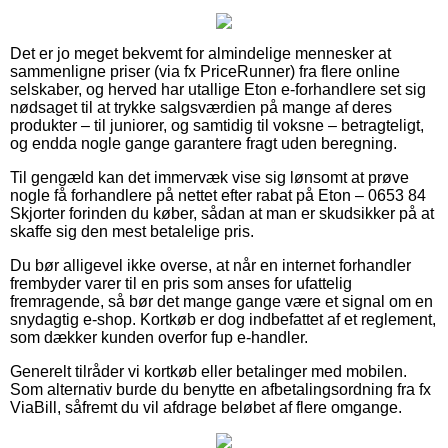
Det er jo meget bekvemt for almindelige mennesker at
sammenligne priser (via fx PriceRunner) fra flere online
selskaber, og herved har utallige Eton e-forhandlere set sig
nødsaget til at trykke salgsværdien på mange af deres
produkter – til juniorer, og samtidig til voksne – betragteligt,
og endda nogle gange garantere fragt uden beregning.
Til gengæld kan det immervæk vise sig lønsomt at prøve
nogle få forhandlere på nettet efter rabat på Eton – 0653 84
Skjorter forinden du køber, sådan at man er skudsikker på at
skaffe sig den mest betalelige pris.
Du bør alligevel ikke overse, at når en internet forhandler
frembyder varer til en pris som anses for ufattelig
fremragende, så bør det mange gange være et signal om en
snydagtig e-shop. Kortkøb er dog indbefattet af et reglement,
som dækker kunden overfor fup e-handler.
Generelt tilråder vi kortkøb eller betalinger med mobilen.
Som alternativ burde du benytte en afbetalingsordning fra fx
ViaBill, såfremt du vil afdrage beløbet af flere omgange.