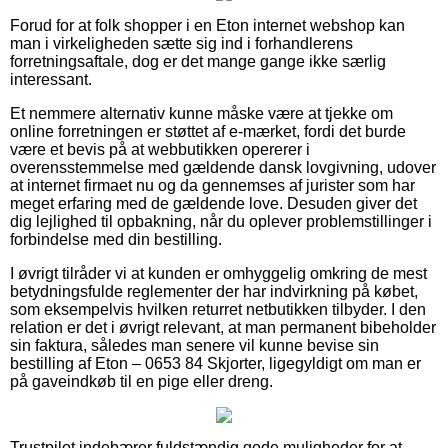
Forud for at folk shopper i en Eton internet webshop kan
man i virkeligheden sætte sig ind i forhandlerens
forretningsaftale, dog er det mange gange ikke særlig
interessant.
Et nemmere alternativ kunne måske være at tjekke om
online forretningen er støttet af e-mærket, fordi det burde
være et bevis på at webbutikken opererer i
overensstemmelse med gældende dansk lovgivning, udover
at internet firmaet nu og da gennemses af jurister som har
meget erfaring med de gældende love. Desuden giver det
dig lejlighed til opbakning, når du oplever problemstillinger i
forbindelse med din bestilling.
I øvrigt tilråder vi at kunden er omhyggelig omkring de mest
betydningsfulde reglementer der har indvirkning på købet,
som eksempelvis hvilken returret netbutikken tilbyder. I den
relation er det i øvrigt relevant, at man permanent bibeholder
sin faktura, således man senere vil kunne bevise sin
bestilling af Eton – 0653 84 Skjorter, ligegyldigt om man er
på gaveindkøb til en pige eller dreng.
Trustpilot indebærer fuldstændig gode muligheder for at