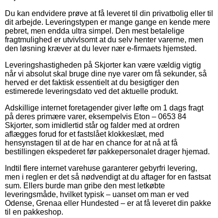
Du kan endvidere prøve at få leveret til din privatbolig eller til
dit arbejde. Leveringstypen er mange gange en kende mere
pebret, men endda ultra simpel. Den mest betalelige
fragtmulighed er utvivlsomt at du selv henter varerne, men
den løsning kræver at du lever nær e-firmaets hjemsted.
Leveringshastigheden på Skjorter kan være vældig vigtig
når vi absolut skal bruge dine nye varer om få sekunder, så
herved er det faktisk essentielt at du besigtiger den
estimerede leveringsdato ved det aktuelle produkt.
Adskillige internet foretagender giver løfte om 1 dags fragt
på deres primære varer, eksempelvis Eton – 0653 84
Skjorter, som imidlertid står og falder med at ordren
aflægges forud for et fastslået klokkeslæt, med
hensynstagen til at de har en chance for at nå at få
bestillingen ekspederet før pakkepersonalet drager hjemad.
Indtil flere internet varehuse garanterer gebyrfri levering,
men i reglen er det så nødvendigt at du aftager for en fastsat
sum. Ellers burde man gribe den mest letkøbte
leveringsmåde, hvilket typisk – uanset om man er ved
Odense, Grenaa eller Hundested – er at få leveret din pakke
til en pakkeshop.