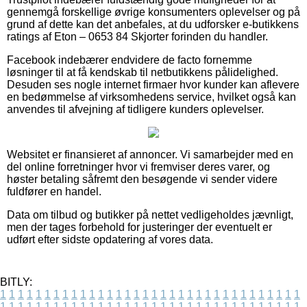
gennemgå forskellige øvrige konsumenters oplevelser og på
grund af dette kan det anbefales, at du udforsker e-butikkens
ratings af Eton – 0653 84 Skjorter forinden du handler.
Facebook indebærer endvidere de facto fornemme
løsninger til at få kendskab til netbutikkens pålidelighed.
Desuden ses nogle internet firmaer hvor kunder kan aflevere
en bedømmelse af virksomhedens service, hvilket også kan
anvendes til afvejning af tidligere kunders oplevelser.
Websitet er finansieret af annoncer. Vi samarbejder med en
del online forretninger hvor vi fremviser deres varer, og
høster betaling såfremt den besøgende vi sender videre
fuldfører en handel.
Data om tilbud og butikker på nettet vedligeholdes jævnligt,
men der tages forbehold for justeringer der eventuelt er
udført efter sidste opdatering af vores data.
BITLY:
1
1
1
1
1
1
1
1
1
1
1
1
1
1
1
1
1
1
1
1
1
1
1
1
1
1
1
1
1
1
1
1
1
1
1
1
1
1
1
1
1
1
1
1
1
1
1
1
1
1
1
1
1
1
1
1
1
1
1
1
1
1
1
1
1
1
1
1