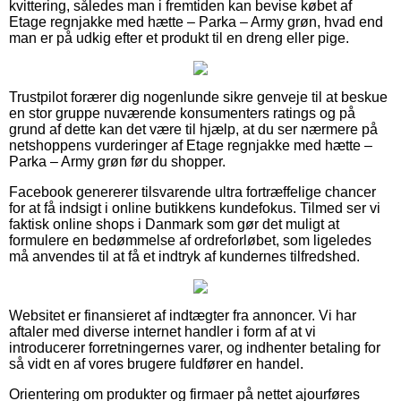
kvittering, således man i fremtiden kan bevise købet af
Etage regnjakke med hætte – Parka – Army grøn, hvad end
man er på udkig efter et produkt til en dreng eller pige.
Trustpilot forærer dig nogenlunde sikre genveje til at beskue
en stor gruppe nuværende konsumenters ratings og på
grund af dette kan det være til hjælp, at du ser nærmere på
netshoppens vurderinger af Etage regnjakke med hætte –
Parka – Army grøn før du shopper.
Facebook genererer tilsvarende ultra fortræffelige chancer
for at få indsigt i online butikkens kundefokus. Tilmed ser vi
faktisk online shops i Danmark som gør det muligt at
formulere en bedømmelse af ordreforløbet, som ligeledes
må anvendes til at få et indtryk af kundernes tilfredshed.
Websitet er finansieret af indtægter fra annoncer. Vi har
aftaler med diverse internet handler i form af at vi
introducerer forretningernes varer, og indhenter betaling for
så vidt en af vores brugere fuldfører en handel.
Orientering om produkter og firmaer på nettet ajourføres