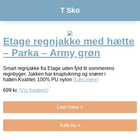
T Sko
Etage regnjakke med hætte
– Parka – Army grøn
Smart regnjakke fra Etage uden fyld til sommerens
regnbyger. Jakken har knaplukning og snører i
hatten.Kvalitet: 100% PU nylon
(Læs mere)
699
kr.
(Vis fragtpris)
Læs mere »
Køb nu »