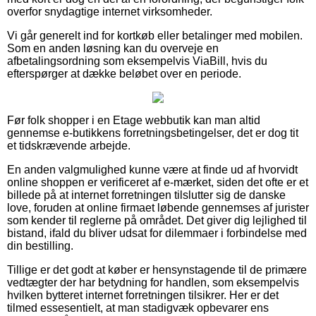
overfor snydagtige internet virksomheder.
Vi går generelt ind for kortkøb eller betalinger med mobilen.
Som en anden løsning kan du overveje en
afbetalingsordning som eksempelvis ViaBill, hvis du
efterspørger at dække beløbet over en periode.
Før folk shopper i en Etage webbutik kan man altid
gennemse e-butikkens forretningsbetingelser, det er dog tit
et tidskrævende arbejde.
En anden valgmulighed kunne være at finde ud af hvorvidt
online shoppen er verificeret af e-mærket, siden det ofte er et
billede på at internet forretningen tilslutter sig de danske
love, foruden at online firmaet løbende gennemses af jurister
som kender til reglerne på området. Det giver dig lejlighed til
bistand, ifald du bliver udsat for dilemmaer i forbindelse med
din bestilling.
Tillige er det godt at køber er hensynstagende til de primære
vedtægter der har betydning for handlen, som eksempelvis
hvilken bytteret internet forretningen tilsikrer. Her er det
tilmed essesentielt, at man stadigvæk opbevarer ens