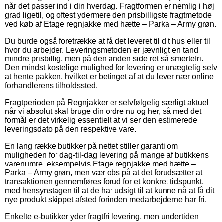
når det passer ind i din hverdag. Fragtformen er nemlig i høj
grad ligetil, og oftest ydermere den prisbilligste fragtmetode
ved køb af Etage regnjakke med hætte – Parka – Army grøn.
Du burde også foretrække at få det leveret til dit hus eller til
hvor du arbejder. Leveringsmetoden er jævnligt en tand
mindre prisbillig, men på den anden side ret så smertefri.
Den mindst kostelige mulighed for levering er unægtelig selv
at hente pakken, hvilket er betinget af at du lever nær online
forhandlerens tilholdssted.
Fragtperioden på Regnjakker er selvfølgelig særligt aktuel
når vi absolut skal bruge din ordre nu og her, så med det
formål er det virkelig essentielt at vi ser den estimerede
leveringsdato på den respektive vare.
En lang række butikker på nettet stiller garanti om
muligheden for dag-til-dag levering på mange af butikkens
varenumre, eksempelvis Etage regnjakke med hætte –
Parka – Army grøn, men vær obs på at det forudsætter at
transaktionen gennemføres forud for et konkret tidspunkt,
med hensynstagen til at de har udsigt til at kunne nå at få dit
nye produkt skippet afsted forinden medarbejderne har fri.
Enkelte e-butikker yder fragtfri levering, men undertiden