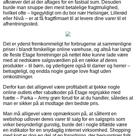
afkræver det at der aftages for en fastsat sum. Desuden
burde man snuppe den mest betalelige fragtmulighed,
hvilket ofte – ligegyldigt om du bor nær Helsingør, Lillerød
eller Nivå – er at få fragtfirmaet til at levere dine varer til et
afhentningssted.
Det er yderst fremkommeligt for forbrugerne at sammenligne
priser i blandt forskellige online varehuse, og altså har langt
de fleste Etage forretninger på nettet ikke kunne lade være
med at nedskære salgsværdien på en række af deres
produkter – til børn, og yderligere også til damer og herrer –
betragteligt, og endda nogle gange love fragt uden
omkostninger.
Derfor kan det alligevel være profitabelt at tjekke nogle
online outlets efter rabatkoder på Etage regnjakke med
hætte – Parka – Army grøn forud for at du handler, således at
man er sikker på at modtage den bedste pris.
Man må alligevel være opmærksom på, at såfremt en
webshop udlover deres varer til salg for en salgspris som
virker besynderligt gunstig, burde det i nogle tilfælde være
en indikator for en snydagtig internet virksomhed. Shopping
med kort er dog en del af en forordning, der begunstiger folk