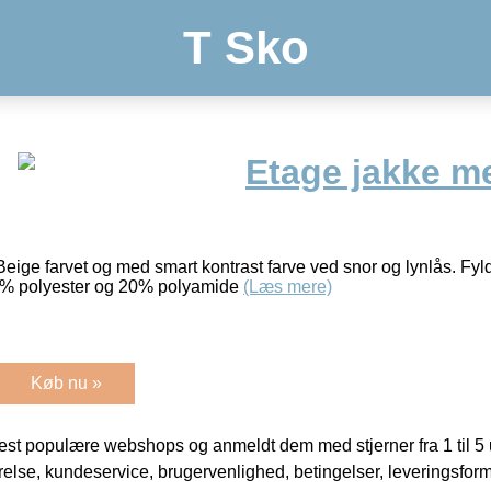
T Sko
Etage jakke m
eige farvet og med smart kontrast farve ved snor og lynlås. Fy
80% polyester og 20% polyamide
(Læs mere)
Køb nu »
t populære webshops og anmeldt dem med stjerner fra 1 til 5 ud
rrelse, kundeservice, brugervenlighed, betingelser, leveringsfor