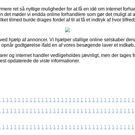
ere ret så nyttige muligheder for at få en idé om internet forh
n det møder vi endda online forhandlere som gør det muligt at a
et tilmed burde drages fordel af til at få et indtryk af hvor tilfre
 ved hjælp af annoncer. Vi hjælper utallige online selskaber derv
g opnår godtgørelse ifald en af vores besøgende laver et indkøb.
er og internet handler vedligeholdes jævnligt, men der tages fo
enest opdaterede de viste informationer.
1
1
1
1
1
1
1
1
1
1
1
1
1
1
1
1
1
1
1
1
1
1
1
1
1
1
1
1
1
1
1
1
1
1
1
1
1
1
1
1
1
1
1
1
1
1
1
1
1
1
1
1
1
1
1
1
1
1
1
1
1
1
1
1
1
1
1
1
1
1
1
1
1
1
1
1
1
1
1
1
1
1
1
1
1
1
1
1
1
1
1
1
1
1
1
1
1
1
1
1
1
1
1
1
1