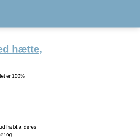
ed hætte,
ldet er 100%
 fra bl.a. deres
mer og