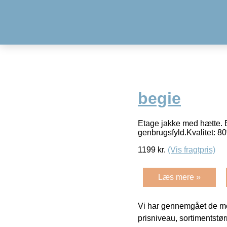
begie
Etage jakke med hætte. B
genbrugsfyld.Kvalitet: 
1199
kr.
(Vis fragtpris)
Læs mere »
Vi har gennemgået de mes
prisniveau, sortimentstø