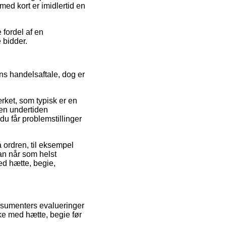
med kort er imidlertid en
 fordel af en
e bidder.
ns handelsaftale, dog er
ærket, som typisk er en
pen undertiden
du får problemstillinger
å ordren, til eksempel
an når som helst
ed hætte, begie,
onsumenters evalueringer
kke med hætte, begie før