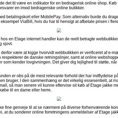
urde det tit være en indikator for en bedragerisk online shop. Køb 
 forsvarer en imod bedrageriske online butikker.
med betalingskort eller MobilePay. Som alternativ burde du drage
 eksempel ViaBill, hvis du har til hensigt at afbetale prisen i fler
 hos en Etage internet handler kan de reelt betragte webbutikke
g sjovt.
 derfor være at kigge hvorvidt webbutikken er verificeret af e-m
n respekterer de danske retningslinjer, samt at online webshop
 som kender lovgivningen. Det giver dig lejlighed til støtte, når 
 kunden er obs på de mest relevante forhold der har indflydelse p
kken bruger. I den sammenhæng er det virkelig essesentielt, at m
mail, så man senere vil kunne eftervise sit køb af Etage jakke m
be til en dame eller herre.
ække fine genveje til at se nærmere på diverse forhenværende k
vi, at du sonderer online forretningens anmeldelser af Etage ja