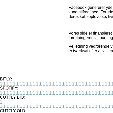
Facebook genererer yderm
kundetilfredshed. Forude
deres købsoplevelse, hvilk
Vores side er finansieret
forretningernes tilbud, o
Vejledning vedrørende var
er iværksat efter at vi s
BITLY:
1
1
1
1
1
1
1
1
1
1
1
1
1
1
1
1
1
1
1
1
1
1
1
1
1
1
1
1
1
1
1
1
1
1
SPOTIFY:
1
1
1
1
1
1
1
1
1
1
1
1
1
1
1
1
1
1
1
1
1
1
1
1
1
1
1
1
1
1
1
1
1
1
CUTTLY BIO:
1
1
1
1
1
1
1
1
1
1
1
1
1
1
1
1
1
1
1
1
1
1
1
1
1
1
1
1
1
1
1
1
1
1
1
CUTTLY OLD: