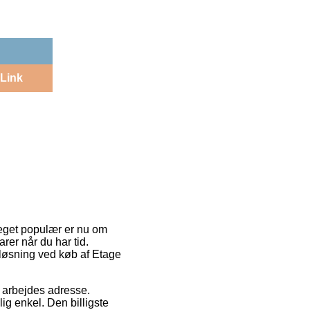
Link
meget populær er nu om
rer når du har tid.
tløsning ved køb af Etage
dit arbejdes adresse.
g enkel. Den billigste