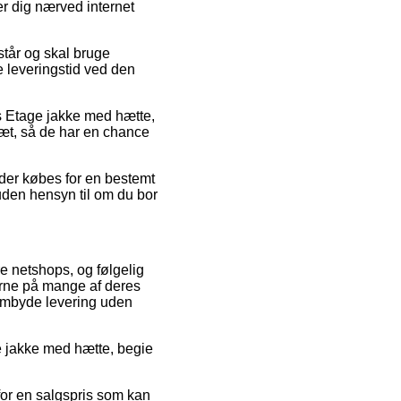
er dig nærved internet
står og skal bruge
e leveringstid ved den
is Etage jakke med hætte,
læt, så de har en chance
der købes for en bestemt
den hensyn til om du bor
e netshops, og følgelig
serne på mange af deres
rembyde levering uden
ge jakke med hætte, begie
 for en salgspris som kan