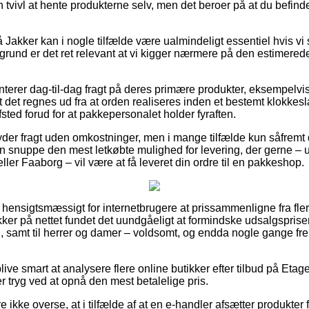
n tvivl at hente produkterne selv, men det beroer på at du befind
Jakker kan i nogle tilfælde være ualmindeligt essentiel hvis vi 
 grund er det ret relevant at vi kigger nærmere på den estimered
anterer dag-til-dag fragt på deres primære produkter, eksempelv
 det regnes ud fra at orden realiseres inden et bestemt klokkes
afsted forud for at pakkepersonalet holder fyraften.
der fragt uden omkostninger, men i mange tilfælde kun såfremt 
 snuppe den mest letkøbte mulighed for levering, der gerne – u
ler Faaborg – vil være at få leveret din ordre til en pakkeshop.
 hensigtsmæssigt for internetbrugere at prissammenligne fra fler
ikker på nettet fundet det uundgåeligt at formindske udsalgspri
rn, samt til herrer og damer – voldsomt, og endda nogle gange f
ve smart at analysere flere online butikker efter tilbud på Eta
r tryg ved at opnå den mest betalelige pris.
ikke overse, at i tilfælde af at en e-handler afsætter produkter