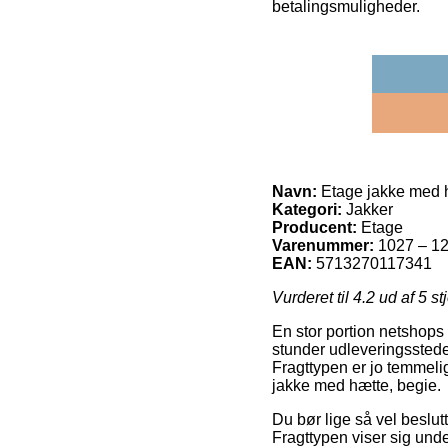
betalingsmuligheder.
Navn:
Etage jakke med h
Kategori:
Jakker
Producent:
Etage
Varenummer:
1027 – 1
EAN:
5713270117341
Vurderet til
4.2
ud af 5 st
En stor portion netshops
stunder udleveringssteder
Fragttypen er jo temmeli
jakke med hætte, begie.
Du bør lige så vel beslutte
Fragttypen viser sig un