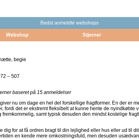
Bedst anmeldte webshops
Webshop
Stjerner
ætte, begie
272 – 507
jerner baseret på
15
anmeldelser
 giver nu om dage en hel del forskellige fragtformer. En der er 
, fordi det er ekstremt fleksibelt at kunne hente de nyindkøbte va
g fremkommelig, samt typisk desuden den mindst kostelige frag
 dig for at få ordren bragt til din lejlighed eller hus eller ud til 
dertiden en kende mere omkostningsfuld, men desuden usædvanli