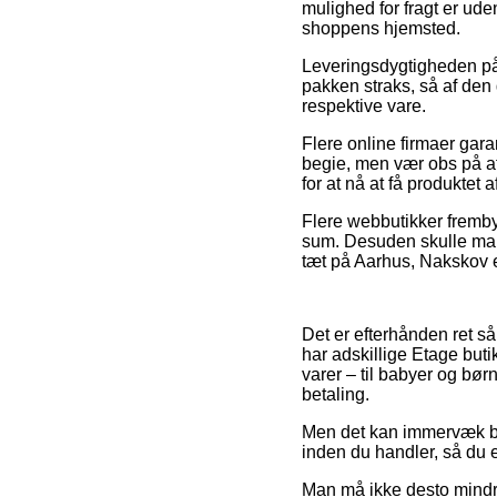
mulighed for fragt er ude
shoppens hjemsted.
Leveringsdygtigheden på 
pakken straks, så af den
respektive vare.
Flere online firmaer gar
begie, men vær obs på at
for at nå at få produktet 
Flere webbutikker fremby
sum. Desuden skulle man
tæt på Aarhus, Nakskov el
Det er efterhånden ret så
har adskillige Etage but
varer – til babyer og bø
betaling.
Men det kan immervæk bli
inden du handler, så du e
Man må ikke desto mindre 