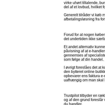
virke uhørt tiltalende, b
del af et lovbud, hvilket
Generelt tilråder vi køb 
afbetalingsløsning fra for
Forud for at nogen køber
det undertiden ikke særli
Et andet alternativ kunne
påvisning af at e-handle
gennemses af specialister
som følge af din handel.
I øvrigt foreslåes det at
den bytteret online buti
opbevarer ens faktura e-
uafhængig om man skal kø
Trustpilot tilbyder en r
og af den grund foreslår 
du handler.