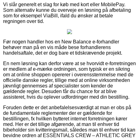
Vi slår generelt et slag for køb med kort eller MobilePay.
Som alternativ kunne du overveje en løsning på afbetaling
som for eksempel ViaBill, ifald du ønsker at betale
regningen over tid.
Før nogen handler hos en New Balance e-forhandler
behøver man på en vis måde bese forhandlerens
handelsaftale, det er dog bare et tidskrævende projekt.
En nem løsning kan derfor være at se hvorvidt e-forretningen
er medlem af e-mærke ordningen, som typisk er en sikring
om at online shoppen opererer i overensstemmelse med de
officielle danske regler, tillige med at online virksomheden
jævnligt gennemses af specialister som kender de
gældende regler. Desuden får du chance for at blive
assisteret, hvis du oplever udfordringer med din bestilling.
Foruden dette er det anbefalelsesværdigt at man er obs på
de fundamentale reglementer der er gældende for
bestillingen, fx hvilken bytteret internet forretningen kører
med. Her er det tillige afgørende, at man til enhver tid
bibeholder sin kvitteringsmail, således man til enhver tid kan
bevidne ordren af ESSENTIALS CREW – ATHLETIC GREY