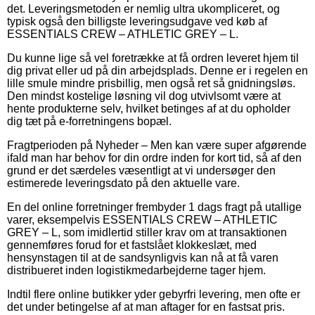
det. Leveringsmetoden er nemlig ultra ukompliceret, og
typisk også den billigste leveringsudgave ved køb af
ESSENTIALS CREW – ATHLETIC GREY – L.
Du kunne lige så vel foretrække at få ordren leveret hjem til
dig privat eller ud på din arbejdsplads. Denne er i regelen en
lille smule mindre prisbillig, men også ret så gnidningsløs.
Den mindst kostelige løsning vil dog utvivlsomt være at
hente produkterne selv, hvilket betinges af at du opholder
dig tæt på e-forretningens bopæl.
Fragtperioden på Nyheder – Men kan være super afgørende
ifald man har behov for din ordre inden for kort tid, så af den
grund er det særdeles væsentligt at vi undersøger den
estimerede leveringsdato på den aktuelle vare.
En del online forretninger frembyder 1 dags fragt på utallige
varer, eksempelvis ESSENTIALS CREW – ATHLETIC
GREY – L, som imidlertid stiller krav om at transaktionen
gennemføres forud for et fastslået klokkeslæt, med
hensynstagen til at de sandsynligvis kan nå at få varen
distribueret inden logistikmedarbejderne tager hjem.
Indtil flere online butikker yder gebyrfri levering, men ofte er
det under betingelse af at man aftager for en fastsat pris.