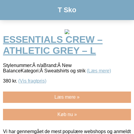
T Sko
ESSENTIALS CREW –
ATHLETIC GREY – L
Stylenummer:Â n/aBrand:Â New
BalanceKategori:Â Sweatshirts og strik
(Læs mere)
380
kr.
(Vis fragtpris)
Læs mere »
Køb nu »
Vi har gennemgået de mest populære webshops og anmeldt