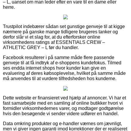
– L, uanset om man leder efter en vare til en dame eller
herre.
Trustpilot indebærer sådan set gunstige genveje til at kigge
nærmere på ganske mange tidligere brugeres tanker og
derfor slår vi et slag for, at du efterforsker online
virksomhedens ratings af ESSENTIALS CREW –
ATHLETIC GREY – L før du handler.
Facebook resulterer i på samme måde flere passende
genveje til at få indtryk af e-shoppens kundefokus. Tilmed
ses endda internet shops hvor kunder kan give en
evaluering af deres købsoplevelse, hvilket på samme måde
må anvendes til at vurdere tilfredsheden hos kunderne.
Dette website er finansieret ved hjælp af annoncer. Vi har et
fast samarbejde med en samling af online butikker hvori vi
formidler virksomhedernes varer, og modtager godtgørelse
hvis den besøgende vi sender videre udfører en handel.
Data omkring produkter og e-handler værnes om jævnligt,
men vi giver ingen garanti imod korrektioner der er realiseret