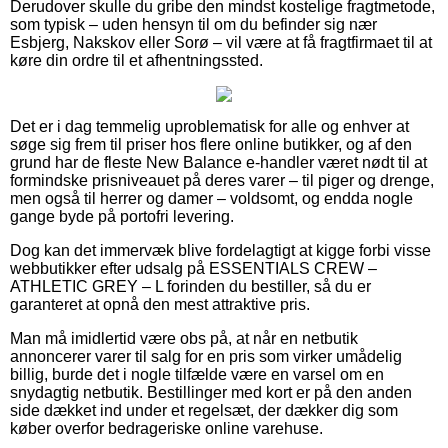
Derudover skulle du gribe den mindst kostelige fragtmetode,
som typisk – uden hensyn til om du befinder sig nær
Esbjerg, Nakskov eller Sorø – vil være at få fragtfirmaet til at
køre din ordre til et afhentningssted.
Det er i dag temmelig uproblematisk for alle og enhver at
søge sig frem til priser hos flere online butikker, og af den
grund har de fleste New Balance e-handler været nødt til at
formindske prisniveauet på deres varer – til piger og drenge,
men også til herrer og damer – voldsomt, og endda nogle
gange byde på portofri levering.
Dog kan det immervæk blive fordelagtigt at kigge forbi visse
webbutikker efter udsalg på ESSENTIALS CREW –
ATHLETIC GREY – L forinden du bestiller, så du er
garanteret at opnå den mest attraktive pris.
Man må imidlertid være obs på, at når en netbutik
annoncerer varer til salg for en pris som virker umådelig
billig, burde det i nogle tilfælde være en varsel om en
snydagtig netbutik. Bestillinger med kort er på den anden
side dækket ind under et regelsæt, der dækker dig som
køber overfor bedrageriske online varehuse.