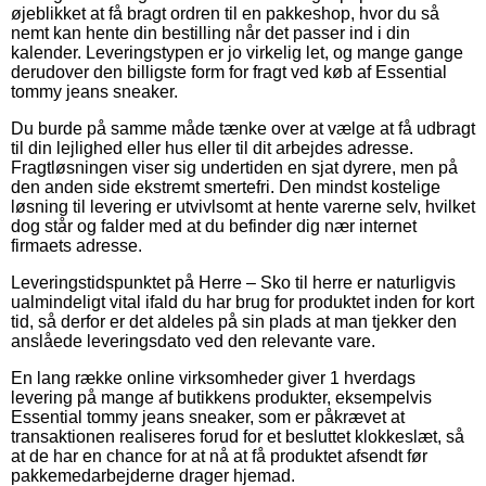
øjeblikket at få bragt ordren til en pakkeshop, hvor du så
nemt kan hente din bestilling når det passer ind i din
kalender. Leveringstypen er jo virkelig let, og mange gange
derudover den billigste form for fragt ved køb af Essential
tommy jeans sneaker.
Du burde på samme måde tænke over at vælge at få udbragt
til din lejlighed eller hus eller til dit arbejdes adresse.
Fragtløsningen viser sig undertiden en sjat dyrere, men på
den anden side ekstremt smertefri. Den mindst kostelige
løsning til levering er utvivlsomt at hente varerne selv, hvilket
dog står og falder med at du befinder dig nær internet
firmaets adresse.
Leveringstidspunktet på Herre – Sko til herre er naturligvis
ualmindeligt vital ifald du har brug for produktet inden for kort
tid, så derfor er det aldeles på sin plads at man tjekker den
anslåede leveringsdato ved den relevante vare.
En lang række online virksomheder giver 1 hverdags
levering på mange af butikkens produkter, eksempelvis
Essential tommy jeans sneaker, som er påkrævet at
transaktionen realiseres forud for et besluttet klokkeslæt, så
at de har en chance for at nå at få produktet afsendt før
pakkemedarbejderne drager hjemad.