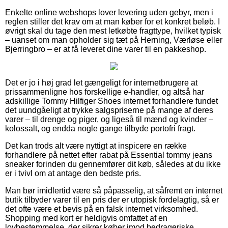
Enkelte online webshops lover levering uden gebyr, men i
reglen stiller det krav om at man køber for et konkret beløb. I
øvrigt skal du tage den mest letkøbte fragttype, hvilket typisk
– uanset om man opholder sig tæt på Herning, Værløse eller
Bjerringbro – er at få leveret dine varer til en pakkeshop.
Det er jo i høj grad let gængeligt for internetbrugere at
prissammenligne hos forskellige e-handler, og altså har
adskillige Tommy Hilfiger Shoes internet forhandlere fundet
det uundgåeligt at trykke salgspriserne på mange af deres
varer – til drenge og piger, og ligeså til mænd og kvinder –
kolossalt, og endda nogle gange tilbyde portofri fragt.
Det kan trods alt være nyttigt at inspicere en række
forhandlere på nettet efter rabat på Essential tommy jeans
sneaker forinden du gennemfører dit køb, således at du ikke
er i tvivl om at antage den bedste pris.
Man bør imidlertid være så påpasselig, at såfremt en internet
butik tilbyder varer til en pris der er utopisk fordelagtig, så er
det ofte være et bevis på en falsk internet virksomhed.
Shopping med kort er heldigvis omfattet af en
lovbestemmelse, der sikrer køber imod bedrageriske