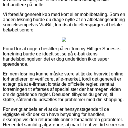
forhandlere på nettet.
Vi foreslår generelt køb med kort eller mobilbetaling. Som en
anden løsning burde du drage nytte af en afbetalingsordning
som eksempelvis ViaBill, forudsat du efterspørger at betale
beløbet senere.
Forud for at nogen bestiller på en Tommy Hilfiger Shoes e-
forretning burde de ideelt set se på e-butikkens
handelsbetingelser, det er dog undertiden ikke super
spændende.
En nem løsning kunne måske være at tjekke hvorvidt online
forhandleren er verificeret af e-mærket, fordi det generelt er
et tegn på at e-firmaet forstår de officielle regler, samt at
forretningen tit efterses af specialister der har megen viden
om de gældende regler. Desuden tilbydes du genvej til
støtte, såfremt du udsættes for problemer med din shopping.
For øvrigt anbefaler vi at du er hensynstagende til de
vigtigste vilkår der kan have betydning for handlen,
eksempelvis den returpolitik online forhandleren garanterer.
Her er det samtidig afgørende, at man til enhver tid sikrer sin