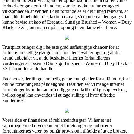
Ydermere foreslår vi at køber er opmærksom på de mest relevante
forhold der gælder for handlen, som fx hvilken returneringsret
virksomheden anvender. I den forbindelse er det tilmed relevant, at
man altid bibeholder ens faktura e-mail, så man en anden gang vil
kunne bevise sit køb af Essential Sunsign Brushed – Women – Dusy
Black – 3XL, om man er på shopping til en dame eller herre.
Trustpilot bringer dig i højeste grad uafhængige chancer for at
fortolke forskellige øvrige konsumenters evalueringer og af den
grund anbefaler vi, at du besigtiger internet forhandlerens
vurderinger af Essential Sunsign Brushed – Women – Dusy Black –
3XL forud for at du handler.
Facebook yder tillige temmelig pæne muligheder for at få indtryk af
online forretningens pålidelighed. Desuden ser vi mange internet
forretninger hvor du kan offentliggøre en kritik af købsoplevelsen,
hvilket også kan anvendes til at tage stilling til hvor tilfredse
kunderne er.
Vores side er finansieret af reklameindtægter. Vi har et tæt
samarbejde med diverse internet forretninger og publicerer
forretningernes varer, og opnår provision i tilfælde af at de brugere