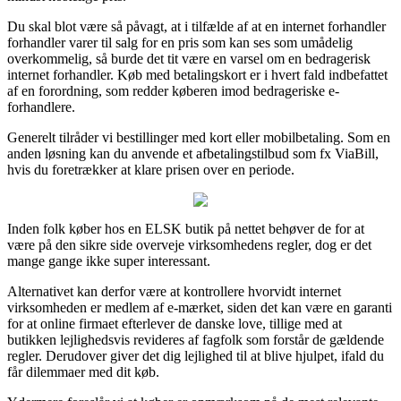
Du skal blot være så påvagt, at i tilfælde af at en internet forhandler
forhandler varer til salg for en pris som kan ses som umådelig
overkommelig, så burde det tit være en varsel om en bedragerisk
internet forhandler. Køb med betalingskort er i hvert fald indbefattet
af en forordning, som redder køberen imod bedrageriske e-
forhandlere.
Generelt tilråder vi bestillinger med kort eller mobilbetaling. Som en
anden løsning kan du anvende et afbetalingstilbud som fx ViaBill,
hvis du foretrækker at klare prisen over en periode.
Inden folk køber hos en ELSK butik på nettet behøver de for at
være på den sikre side overveje virksomhedens regler, dog er det
mange gange ikke super interessant.
Alternativet kan derfor være at kontrollere hvorvidt internet
virksomheden er medlem af e-mærket, siden det kan være en garanti
for at online firmaet efterlever de danske love, tillige med at
butikken lejlighedsvis revideres af fagfolk som forstår de gældende
regler. Derudover giver det dig lejlighed til at blive hjulpet, ifald du
får dilemmaer med dit køb.