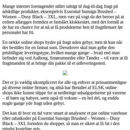
Mange internet foretagender stiller udsigt til dag-til-dag fragt på
adskillige produkter, eksempelvis Essential Sunsign Brushed –
Women – Dusy Black – 3XL, men vær på vagt da det beroer på at
ordren aflægges forinden et fastslået klokkeslæt, med det formål at
de har en chance for at nå at få produkterne hen til fragtfirmaet før
personalet har fri.
En række online shops byder på fragt uden gebyr, men tit kun når
der bestilles for en fastsat sum. Derudover skal man gribe den
prisbilligste leveringstype, hvilket mange gange – hvad end man
befinder sig ved Aalborg, Smørumnedre eller Tønder – vil være at få
fragtmanden til at bringe din pakke til et udleveringssted.
Det er jo vældig ukompliceret for alle og enhver at prissammenligne
på diverse online firmaer, og altså har flertallet af ELSK online
shops ikke kunne slippe for at nedbringe udsalgspriserne på varerne
– til børn og babyer, samt også til voksne – en hel del, og endda
nogle gange yde fragt uden gebyr.
Det kan til hver en tid være smart at analysere et par online varehuse
efter rabatkoder på Essential Sunsign Brushed – Women – Dusy
Black – 3XL forinden du shopper, så man er sikret at få fat i den
mindst kostelige pris.