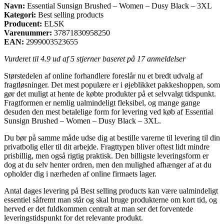
Navn:
Essential Sunsign Brushed – Women – Dusy Black – 3XL
Kategori:
Best selling products
Producent:
ELSK
Varenummer:
37871830958250
EAN:
2999003523655
Vurderet til
4.9
ud af 5 stjerner baseret på
17
anmeldelser
Størstedelen af online forhandlere foreslår nu et bredt udvalg af
fragtløsninger. Det mest populære er i øjeblikket pakkeshoppen, som
gør det muligt at hente de købte produkter på et selvvalgt tidspunkt.
Fragtformen er nemlig ualmindeligt fleksibel, og mange gange
desuden den mest betalelige form for levering ved køb af Essential
Sunsign Brushed – Women – Dusy Black – 3XL.
Du bør på samme måde udse dig at bestille varerne til levering til din
privatbolig eller til dit arbejde. Fragttypen bliver oftest lidt mindre
prisbillig, men også rigtig praktisk. Den billigste leveringsform er
dog at du selv henter ordren, men den mulighed afhænger af at du
opholder dig i nærheden af online firmaets lager.
Antal dages levering på Best selling products kan være ualmindeligt
essentiel såfremt man står og skal bruge produkterne om kort tid, og
herved er det fuldkommen centralt at man ser det forventede
leveringstidspunkt for det relevante produkt.