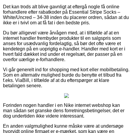
Det kan trods alt blive gavnligt at eftergå nogle få online
forhandlere efter rabatkoder på Essential Stripe Socks –
White/Uncred – 34-38 inden du placerer ordren, sådan at du
ikke er i tvivl om at få fat i den bedste pris.
Du bør alligevel være årvågen med, at i tilfælde af at en
internet handler frembyder produkter til en salgspris som
anses for usædvanlig fordelagtig, så bør det ofte være et
kendetegn på en uoprigtig e-handler. Handler med kort er i
hvert fald dækket ind under et regelsæt, der passer på en
overfor uærlige e-forhandlere.
Vi går generelt ind for shopping med kort eller mobilbetaling.
Som en alternativ mulighed burde du benytte et tilbud fra
f.eks. ViaBill, i tilfælde af at du efterspørger at klare
betalingen senere.
Forinden nogen handler i en Nike internet webshop kan
man sådan set granske dens forretningsbetingelser, det er
dog undertiden ikke videre interessant.
En anden valgmulighed kunne måske være at undersøge
hvorvidt online firmaet er e-mærket, som kan være en