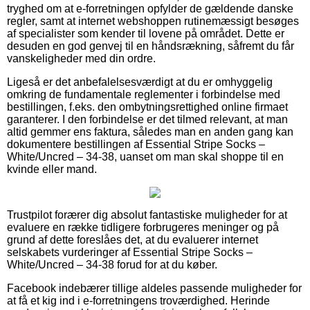
tryghed om at e-forretningen opfylder de gældende danske
regler, samt at internet webshoppen rutinemæssigt besøges
af specialister som kender til lovene på området. Dette er
desuden en god genvej til en håndsrækning, såfremt du får
vanskeligheder med din ordre.
Ligeså er det anbefalelsesværdigt at du er omhyggelig
omkring de fundamentale reglementer i forbindelse med
bestillingen, f.eks. den ombytningsrettighed online firmaet
garanterer. I den forbindelse er det tilmed relevant, at man
altid gemmer ens faktura, således man en anden gang kan
dokumentere bestillingen af Essential Stripe Socks –
White/Uncred – 34-38, uanset om man skal shoppe til en
kvinde eller mand.
Trustpilot forærer dig absolut fantastiske muligheder for at
evaluere en række tidligere forbrugeres meninger og på
grund af dette foreslåes det, at du evaluerer internet
selskabets vurderinger af Essential Stripe Socks –
White/Uncred – 34-38 forud for at du køber.
Facebook indebærer tillige aldeles passende muligheder for
at få et kig ind i e-forretningens troværdighed. Herinde