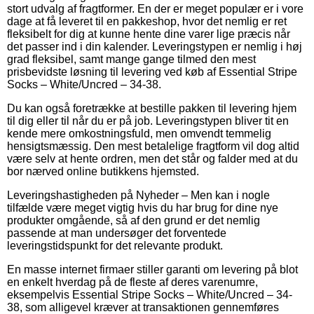
stort udvalg af fragtformer. En der er meget populær er i vore
dage at få leveret til en pakkeshop, hvor det nemlig er ret
fleksibelt for dig at kunne hente dine varer lige præcis når
det passer ind i din kalender. Leveringstypen er nemlig i høj
grad fleksibel, samt mange gange tilmed den mest
prisbevidste løsning til levering ved køb af Essential Stripe
Socks – White/Uncred – 34-38.
Du kan også foretrække at bestille pakken til levering hjem
til dig eller til når du er på job. Leveringstypen bliver tit en
kende mere omkostningsfuld, men omvendt temmelig
hensigtsmæssig. Den mest betalelige fragtform vil dog altid
være selv at hente ordren, men det står og falder med at du
bor nærved online butikkens hjemsted.
Leveringshastigheden på Nyheder – Men kan i nogle
tilfælde være meget vigtig hvis du har brug for dine nye
produkter omgående, så af den grund er det nemlig
passende at man undersøger det forventede
leveringstidspunkt for det relevante produkt.
En masse internet firmaer stiller garanti om levering på blot
en enkelt hverdag på de fleste af deres varenumre,
eksempelvis Essential Stripe Socks – White/Uncred – 34-
38, som alligevel kræver at transaktionen gennemføres