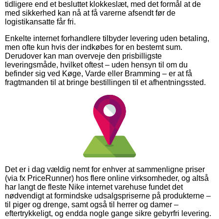
tidligere end et besluttet klokkeslæt, med det formål at de
med sikkerhed kan nå at få varerne afsendt før de
logistikansatte får fri.
Enkelte internet forhandlere tilbyder levering uden betaling,
men ofte kun hvis der indkøbes for en bestemt sum.
Derudover kan man overveje den prisbilligste
leveringsmåde, hvilket oftest – uden hensyn til om du
befinder sig ved Køge, Varde eller Bramming – er at få
fragtmanden til at bringe bestillingen til et afhentningssted.
Det er i dag vældig nemt for enhver at sammenligne priser
(via fx PriceRunner) hos flere online virksomheder, og altså
har langt de fleste Nike internet varehuse fundet det
nødvendigt at formindske udsalgspriserne på produkterne –
til piger og drenge, samt også til herrer og damer –
eftertrykkeligt, og endda nogle gange sikre gebyrfri levering.