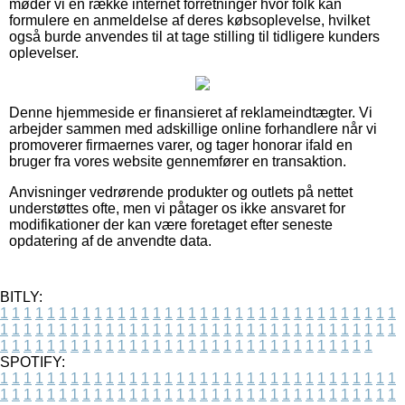
møder vi en række internet forretninger hvor folk kan
formulere en anmeldelse af deres købsoplevelse, hvilket
også burde anvendes til at tage stilling til tidligere kunders
oplevelser.
Denne hjemmeside er finansieret af reklameindtægter. Vi
arbejder sammen med adskillige online forhandlere når vi
promoverer firmaernes varer, og tager honorar ifald en
bruger fra vores website gennemfører en transaktion.
Anvisninger vedrørende produkter og outlets på nettet
understøttes ofte, men vi påtager os ikke ansvaret for
modifikationer der kan være foretaget efter seneste
opdatering af de anvendte data.
BITLY:
1
1
1
1
1
1
1
1
1
1
1
1
1
1
1
1
1
1
1
1
1
1
1
1
1
1
1
1
1
1
1
1
1
1
1
1
1
1
1
1
1
1
1
1
1
1
1
1
1
1
1
1
1
1
1
1
1
1
1
1
1
1
1
1
1
1
1
1
1
1
1
1
1
1
1
1
1
1
1
1
1
1
1
1
1
1
1
1
1
1
1
1
1
1
1
1
1
1
1
1
SPOTIFY:
1
1
1
1
1
1
1
1
1
1
1
1
1
1
1
1
1
1
1
1
1
1
1
1
1
1
1
1
1
1
1
1
1
1
1
1
1
1
1
1
1
1
1
1
1
1
1
1
1
1
1
1
1
1
1
1
1
1
1
1
1
1
1
1
1
1
1
1