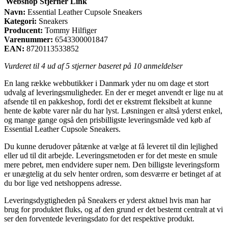
Webshop
Stjerner
Link
Navn:
Essential Leather Cupsole Sneakers
Kategori:
Sneakers
Producent:
Tommy Hilfiger
Varenummer:
6543300001847
EAN:
8720113533852
Vurderet til
4
ud af 5 stjerner baseret på
10
anmeldelser
En lang række webbutikker i Danmark yder nu om dage et stort
udvalg af leveringsmuligheder. En der er meget anvendt er lige nu at
afsende til en pakkeshop, fordi det er ekstremt fleksibelt at kunne
hente de købte varer når du har lyst. Løsningen er altså yderst enkel,
og mange gange også den prisbilligste leveringsmåde ved køb af
Essential Leather Cupsole Sneakers.
Du kunne derudover påtænke at vælge at få leveret til din lejlighed
eller ud til dit arbejde. Leveringsmetoden er for det meste en smule
mere pebret, men endvidere super nem. Den billigste leveringsform
er unægtelig at du selv henter ordren, som desværre er betinget af at
du bor lige ved netshoppens adresse.
Leveringsdygtigheden på Sneakers er yderst aktuel hvis man har
brug for produktet fluks, og af den grund er det bestemt centralt at vi
ser den forventede leveringsdato for det respektive produkt.