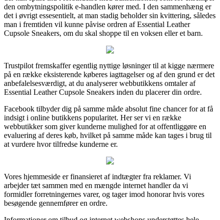
den ombytningspolitik e-handlen kører med. I den sammenhæng er
det i øvrigt essesentielt, at man stadig beholder sin kvittering, således
man i fremtiden vil kunne påvise ordren af Essential Leather
Cupsole Sneakers, om du skal shoppe til en voksen eller et barn.
Trustpilot fremskaffer egentlig nyttige løsninger til at kigge nærmere
på en række eksisterende køberes iagttagelser og af den grund er det
anbefalelsesværdigt, at du analyserer webbutikkens omtaler af
Essential Leather Cupsole Sneakers inden du placerer din ordre.
Facebook tilbyder dig på samme måde absolut fine chancer for at få
indsigt i online butikkens popularitet. Her ser vi en række
webbutikker som giver kunderne mulighed for at offentliggøre en
evaluering af deres køb, hvilket på samme måde kan tages i brug til
at vurdere hvor tilfredse kunderne er.
Vores hjemmeside er finansieret af indtægter fra reklamer. Vi
arbejder tæt sammen med en mængde internet handler da vi
formidler forretningernes varer, og tager imod honorar hvis vores
besøgende gennemfører en ordre.
Informationer om tilbud og internet webshops understøttes hele