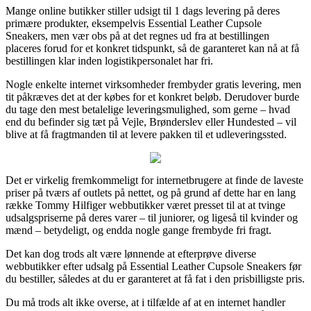
Mange online butikker stiller udsigt til 1 dags levering på deres
primære produkter, eksempelvis Essential Leather Cupsole
Sneakers, men vær obs på at det regnes ud fra at bestillingen
placeres forud for et konkret tidspunkt, så de garanteret kan nå at få
bestillingen klar inden logistikpersonalet har fri.
Nogle enkelte internet virksomheder frembyder gratis levering, men
tit påkræves det at der købes for et konkret beløb. Derudover burde
du tage den mest betalelige leveringsmulighed, som gerne – hvad
end du befinder sig tæt på Vejle, Brønderslev eller Hundested – vil
blive at få fragtmanden til at levere pakken til et udleveringssted.
Det er virkelig fremkommeligt for internetbrugere at finde de laveste
priser på tværs af outlets på nettet, og på grund af dette har en lang
række Tommy Hilfiger webbutikker været presset til at at tvinge
udsalgspriserne på deres varer – til juniorer, og ligeså til kvinder og
mænd – betydeligt, og endda nogle gange frembyde fri fragt.
Det kan dog trods alt være lønnende at efterprøve diverse
webbutikker efter udsalg på Essential Leather Cupsole Sneakers før
du bestiller, således at du er garanteret at få fat i den prisbilligste pris.
Du må trods alt ikke overse, at i tilfælde af at en internet handler