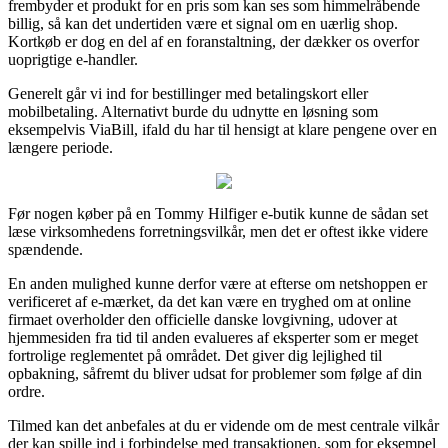
frembyder et produkt for en pris som kan ses som himmelråbende
billig, så kan det undertiden være et signal om en uærlig shop.
Kortkøb er dog en del af en foranstaltning, der dækker os overfor
uoprigtige e-handler.
Generelt går vi ind for bestillinger med betalingskort eller
mobilbetaling. Alternativt burde du udnytte en løsning som
eksempelvis ViaBill, ifald du har til hensigt at klare pengene over en
længere periode.
Før nogen køber på en Tommy Hilfiger e-butik kunne de sådan set
læse virksomhedens forretningsvilkår, men det er oftest ikke videre
spændende.
En anden mulighed kunne derfor være at efterse om netshoppen er
verificeret af e-mærket, da det kan være en tryghed om at online
firmaet overholder den officielle danske lovgivning, udover at
hjemmesiden fra tid til anden evalueres af eksperter som er meget
fortrolige reglementet på området. Det giver dig lejlighed til
opbakning, såfremt du bliver udsat for problemer som følge af din
ordre.
Tilmed kan det anbefales at du er vidende om de mest centrale vilkår
der kan spille ind i forbindelse med transaktionen, som for eksempel