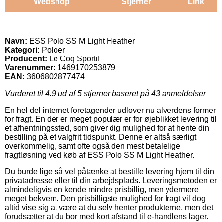
Webshop
Stjerner
Link
Navn:
ESS Polo SS M Light Heather
Kategori:
Poloer
Producent:
Le Coq Sportif
Varenummer:
1469170253879
EAN:
3606802877474
Vurderet til
4.9
ud af 5 stjerner baseret på
43
anmeldelser
En hel del internet foretagender udlover nu alverdens former
for fragt. En der er meget populær er for øjeblikket levering til
et afhentningssted, som giver dig mulighed for at hente din
bestilling på et valgfrit tidspunkt. Denne er altså særligt
overkommelig, samt ofte også den mest betalelige
fragtløsning ved køb af ESS Polo SS M Light Heather.
Du burde lige så vel påtænke at bestille levering hjem til din
privatadresse eller til din arbejdsplads. Leveringsmetoden er
almindeligvis en kende mindre prisbillig, men ydermere
meget bekvem. Den prisbilligste mulighed for fragt vil dog
altid vise sig at være at du selv henter produkterne, men det
forudsætter at du bor med kort afstand til e-handlens lager.