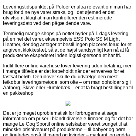
Leveringstidspunktet på Poloer er ultra relevant om man har
brug for dine nye varer straks, og i det øjemed er det
utvivlsomt klogt at man kontrollerer den estimerede
leveringsdato ved den pågældende vare.
Temmelig mange shops på nettet byder på 1 dags levering
på en hel del varer, eksempelvis ESS Polo SS M Light
Heather, der dog antager at bestillingen placeres forud for et
angivent klokkeslæt, så at de højst sandsynligt kan nå at få
produkterne ekspederet inden logistikpersonalet har fri.
Indtil flere online varehuse lover levering uden betaling, men
i mange tilfælde er det forbeholdt når der erhverves for et
fastsat beløb. Derudover skulle du udvælge den mest
letkøbte leveringsmetode, som ofte – om man opholder sig i
Aalborg, Skive eller Humlebæk – er at få bragt bestillingen til
en pakkeshop.
Det er jo meget uproblematisk for forbrugerne at søge
information om priser i blandt diverse e-firmaer, og for det har
mange Le Coq Sportif online selskaber været tvunget til at
mindske prisniveauet på produkterne – til babyer og børn,
og ligeledes også til mænd og kvinder – markant, og endda