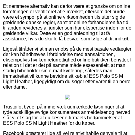
Et nemmere alternativ kan derfor være at granske om online
forretningen er verificeret af e-mærket, eftersom det burde
være et sympol på at online virksomheden tilslutter sig de
gældende danske regler, samt at online forhandleren fra tid
til anden revideres af jurister som har ekspertise inden for de
gældende vilkår. Dette er en god anledning til at få
assistance, hvis du skulle få besvær som følge af dit indkøb.
Ligeså tilråder vi at man er obs på de mest basale vedtægter
der kan håndhæves i forbindelse med transaktionen,
eksempelvis hvilken returrettighed online butikken benytter. I
relation til det er det på samme måde essesentielt, at man
stadig bibeholder sin e-mail kvittering, således man
fremadrettet vil kunne bevidne sit køb af ESS Polo SS M
Light Heather, ligegyldigt om du søger efter varer til en herre
eller dame.
Trustpilot byder på immervæk udmærkede løsninger til at
tyde adskillige øvrige konsumenters anmeldelser og herved
slår vi et slag for, at du læser e-firmaets bedømmelser af
ESS Polo SS M Light Heather før du køber.
Facebook præsterer lige så vel relativt habile genveje til at