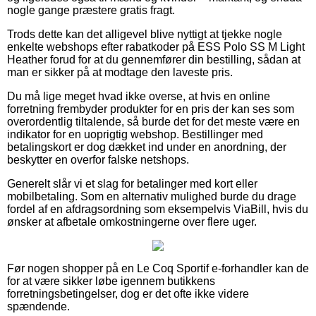
nogle gange præstere gratis fragt.
Trods dette kan det alligevel blive nyttigt at tjekke nogle
enkelte webshops efter rabatkoder på ESS Polo SS M Light
Heather forud for at du gennemfører din bestilling, sådan at
man er sikker på at modtage den laveste pris.
Du må lige meget hvad ikke overse, at hvis en online
forretning frembyder produkter for en pris der kan ses som
overordentlig tiltalende, så burde det for det meste være en
indikator for en uoprigtig webshop. Bestillinger med
betalingskort er dog dækket ind under en anordning, der
beskytter en overfor falske netshops.
Generelt slår vi et slag for betalinger med kort eller
mobilbetaling. Som en alternativ mulighed burde du drage
fordel af en afdragsordning som eksempelvis ViaBill, hvis du
ønsker at afbetale omkostningerne over flere uger.
Før nogen shopper på en Le Coq Sportif e-forhandler kan de
for at være sikker løbe igennem butikkens
forretningsbetingelser, dog er det ofte ikke videre
spændende.