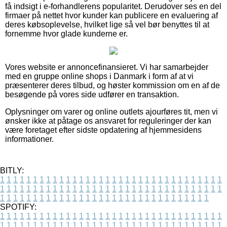
få indsigt i e-forhandlerens popularitet. Derudover ses en del
firmaer på nettet hvor kunder kan publicere en evaluering af
deres købsoplevelse, hvilket lige så vel bør benyttes til at
fornemme hvor glade kunderne er.
Vores website er annoncefinansieret. Vi har samarbejder
med en gruppe online shops i Danmark i form af at vi
præsenterer deres tilbud, og høster kommission om en af de
besøgende på vores side udfører en transaktion.
Oplysninger om varer og online outlets ajourføres tit, men vi
ønsker ikke at påtage os ansvaret for reguleringer der kan
være foretaget efter sidste opdatering af hjemmesidens
informationer.
BITLY:
1
1
1
1
1
1
1
1
1
1
1
1
1
1
1
1
1
1
1
1
1
1
1
1
1
1
1
1
1
1
1
1
1
1
1
1
1
1
1
1
1
1
1
1
1
1
1
1
1
1
1
1
1
1
1
1
1
1
1
1
1
1
1
1
1
1
1
1
1
1
1
1
1
1
1
1
1
1
1
1
1
1
1
1
1
1
1
1
1
1
1
1
1
1
1
1
1
1
1
1
SPOTIFY:
1
1
1
1
1
1
1
1
1
1
1
1
1
1
1
1
1
1
1
1
1
1
1
1
1
1
1
1
1
1
1
1
1
1
1
1
1
1
1
1
1
1
1
1
1
1
1
1
1
1
1
1
1
1
1
1
1
1
1
1
1
1
1
1
1
1
1
1