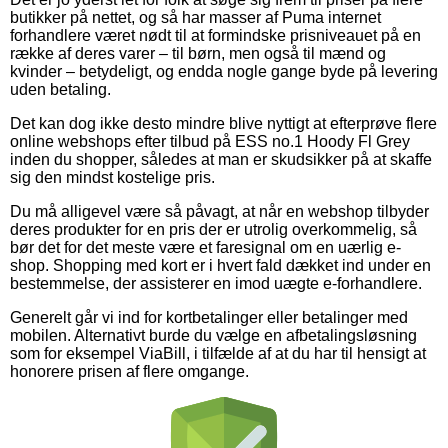
butikker på nettet, og så har masser af Puma internet
forhandlere været nødt til at formindske prisniveauet på en
række af deres varer – til børn, men også til mænd og
kvinder – betydeligt, og endda nogle gange byde på levering
uden betaling.
Det kan dog ikke desto mindre blive nyttigt at efterprøve flere
online webshops efter tilbud på ESS no.1 Hoody Fl Grey
inden du shopper, således at man er skudsikker på at skaffe
sig den mindst kostelige pris.
Du må alligevel være så påvagt, at når en webshop tilbyder
deres produkter for en pris der er utrolig overkommelig, så
bør det for det meste være et faresignal om en uærlig e-
shop. Shopping med kort er i hvert fald dækket ind under en
bestemmelse, der assisterer en imod uægte e-forhandlere.
Generelt går vi ind for kortbetalinger eller betalinger med
mobilen. Alternativt burde du vælge en afbetalingsløsning
som for eksempel ViaBill, i tilfælde af at du har til hensigt at
honorere prisen af flere omgange.