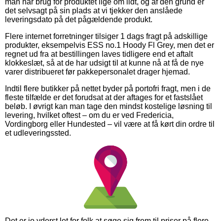
man har brug for produktet lige om lidt, og af den grund er
det selvsagt på sin plads at vi tjekker den anslåede
leveringsdato på det pågældende produkt.
Flere internet forretninger tilsiger 1 dags fragt på adskillige
produkter, eksempelvis ESS no.1 Hoody Fl Grey, men det er
regnet ud fra at bestillingen laves tidligere end et aftalt
klokkeslæt, så at de har udsigt til at kunne nå at få de nye
varer distribueret før pakkepersonalet drager hjemad.
Indtil flere butikker på nettet byder på portofri fragt, men i de
fleste tilfælde er det forudsat at der aftages for et fastslået
beløb. I øvrigt kan man tage den mindst kostelige løsning til
levering, hvilket oftest – om du er ved Fredericia,
Vordingborg eller Hundested – vil være at få kørt din ordre til
et udleveringssted.
Det er jo yderst let for folk at søge sig frem til priser på flere