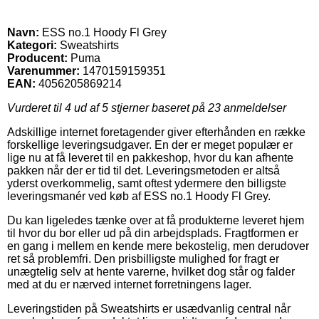
Navn:
ESS no.1 Hoody Fl Grey
Kategori:
Sweatshirts
Producent:
Puma
Varenummer:
1470159159351
EAN:
4056205869214
Vurderet til
4
ud af 5 stjerner baseret på
23
anmeldelser
Adskillige internet foretagender giver efterhånden en række
forskellige leveringsudgaver. En der er meget populær er
lige nu at få leveret til en pakkeshop, hvor du kan afhente
pakken når der er tid til det. Leveringsmetoden er altså
yderst overkommelig, samt oftest ydermere den billigste
leveringsmanér ved køb af ESS no.1 Hoody Fl Grey.
Du kan ligeledes tænke over at få produkterne leveret hjem
til hvor du bor eller ud på din arbejdsplads. Fragtformen er
en gang i mellem en kende mere bekostelig, men derudover
ret så problemfri. Den prisbilligste mulighed for fragt er
unægtelig selv at hente varerne, hvilket dog står og falder
med at du er nærved internet forretningens lager.
Leveringstiden på Sweatshirts er usædvanlig central når