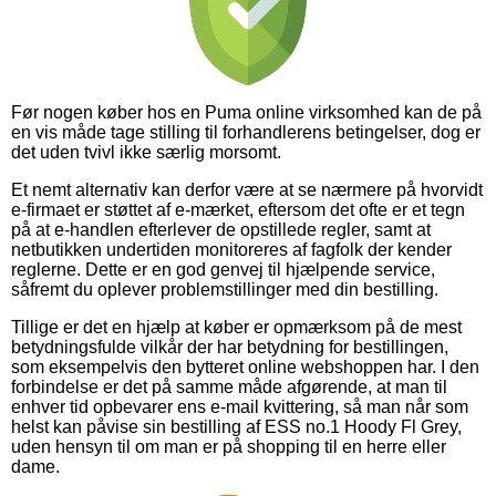
Før nogen køber hos en Puma online virksomhed kan de på
en vis måde tage stilling til forhandlerens betingelser, dog er
det uden tvivl ikke særlig morsomt.
Et nemt alternativ kan derfor være at se nærmere på hvorvidt
e-firmaet er støttet af e-mærket, eftersom det ofte er et tegn
på at e-handlen efterlever de opstillede regler, samt at
netbutikken undertiden monitoreres af fagfolk der kender
reglerne. Dette er en god genvej til hjælpende service,
såfremt du oplever problemstillinger med din bestilling.
Tillige er det en hjælp at køber er opmærksom på de mest
betydningsfulde vilkår der har betydning for bestillingen,
som eksempelvis den bytteret online webshoppen har. I den
forbindelse er det på samme måde afgørende, at man til
enhver tid opbevarer ens e-mail kvittering, så man når som
helst kan påvise sin bestilling af ESS no.1 Hoody Fl Grey,
uden hensyn til om man er på shopping til en herre eller
dame.