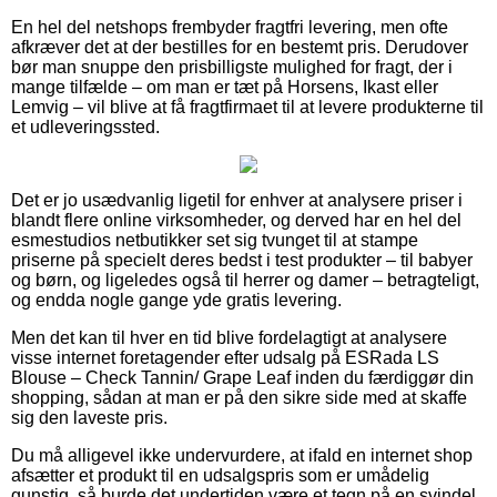
En hel del netshops frembyder fragtfri levering, men ofte
afkræver det at der bestilles for en bestemt pris. Derudover
bør man snuppe den prisbilligste mulighed for fragt, der i
mange tilfælde – om man er tæt på Horsens, Ikast eller
Lemvig – vil blive at få fragtfirmaet til at levere produkterne til
et udleveringssted.
Det er jo usædvanlig ligetil for enhver at analysere priser i
blandt flere online virksomheder, og derved har en hel del
esmestudios netbutikker set sig tvunget til at stampe
priserne på specielt deres bedst i test produkter – til babyer
og børn, og ligeledes også til herrer og damer – betragteligt,
og endda nogle gange yde gratis levering.
Men det kan til hver en tid blive fordelagtigt at analysere
visse internet foretagender efter udsalg på ESRada LS
Blouse – Check Tannin/ Grape Leaf inden du færdiggør din
shopping, sådan at man er på den sikre side med at skaffe
sig den laveste pris.
Du må alligevel ikke undervurdere, at ifald en internet shop
afsætter et produkt til en udsalgspris som er umådelig
gunstig, så burde det undertiden være et tegn på en svindel