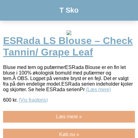
T Sko
ESRada LS Blouse – Check
Tannin/ Grape Leaf
Bluse med tern og pufærmerESRada Blouse er en fin let
bluse i 100% økologisk bomuld med pufærmer og
tern.Â OBS. Logpet på venstre bryst er en fejl. Det er valgt
fra på den endelige model.ESRada serien indeholder kjoler
og skjorter. Se hele ESRada serienPr
(Læs mere)
600
kr.
(Vis fragtpris)
Læs mere »
Køb nu »