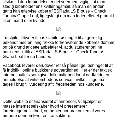
tilsikrer. I den forbindelse er det ydermere vigtigt, at man
stadig bibeholder ens kvitteringsmail, så man en anden
gang kan eftervise købet af ESRada LS Blouse – Check
Tannin/ Grape Leaf, ligegyldigt om man leder efter et produkt
til en mand eller kvinde.
Trustpilot tilbyder tilpas stabile løsninger til at gøre dig
bekendt med en lang række forhenværende køberes domme
og på grund af dette anbefaler vi, at du studerer online
butikkens kritik af ESRada LS Blouse – Check Tannin/
Grape Leaf før du handler.
Facebook leverer derudover ret så pålidelige løsninger til at
få indblik i online butikkens troværdighed. Her er der faktisk
internet outlets som giver folk mulighed for at nedfælde en
anmeldelse af virksomhedens service, hvilket tillige må
tages i brug til vurdering af tilfredsheden hos kunderne.
Dette website er finansieret af annoncer. Vi hjælper en
masse internet selskaber hvori vi præsenterer
forretningernes tilbud, og høster honorar om en af vores
brugere gennemfører en transaktion.