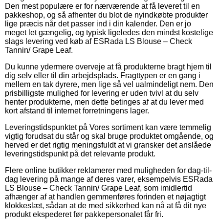
Den mest populære er for nærværende at få leveret til en
pakkeshop, og så afhenter du blot de nyindkøbte produkter
lige præcis når det passer ind i din kalender. Den er jo
meget let gængelig, og typisk ligeledes den mindst kostelige
slags levering ved køb af ESRada LS Blouse – Check
Tannin/ Grape Leaf.
Du kunne ydermere overveje at få produkterne bragt hjem til
dig selv eller til din arbejdsplads. Fragttypen er en gang i
mellem en tak dyrere, men lige så vel ualmindeligt nem. Den
prisbilligste mulighed for levering er uden tvivl at du selv
henter produkterne, men dette betinges af at du lever med
kort afstand til internet forretningens lager.
Leveringstidspunktet på Vores sortiment kan være temmelig
vigtig forudsat du står og skal bruge produktet omgående, og
herved er det rigtig meningsfuldt at vi gransker det anslåede
leveringstidspunkt på det relevante produkt.
Flere online butikker reklamerer med muligheden for dag-til-
dag levering på mange af deres varer, eksempelvis ESRada
LS Blouse – Check Tannin/ Grape Leaf, som imidlertid
afhænger af at handlen gemmenføres forinden et nøjagtigt
klokkeslæt, sådan at de med sikkerhed kan nå at få dit nye
produkt ekspederet før pakkepersonalet får fri.