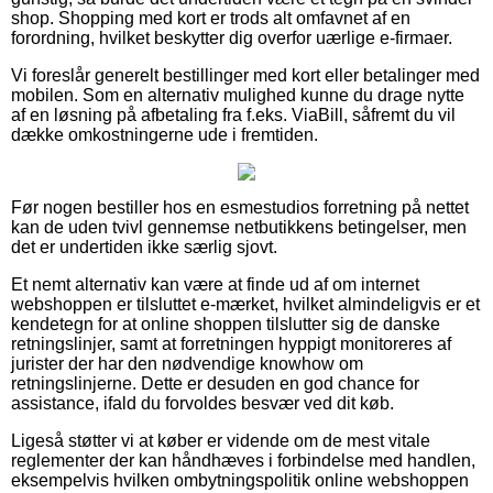
shop. Shopping med kort er trods alt omfavnet af en
forordning, hvilket beskytter dig overfor uærlige e-firmaer.
Vi foreslår generelt bestillinger med kort eller betalinger med
mobilen. Som en alternativ mulighed kunne du drage nytte
af en løsning på afbetaling fra f.eks. ViaBill, såfremt du vil
dække omkostningerne ude i fremtiden.
Før nogen bestiller hos en esmestudios forretning på nettet
kan de uden tvivl gennemse netbutikkens betingelser, men
det er undertiden ikke særlig sjovt.
Et nemt alternativ kan være at finde ud af om internet
webshoppen er tilsluttet e-mærket, hvilket almindeligvis er et
kendetegn for at online shoppen tilslutter sig de danske
retningslinjer, samt at forretningen hyppigt monitoreres af
jurister der har den nødvendige knowhow om
retningslinjerne. Dette er desuden en god chance for
assistance, ifald du forvoldes besvær ved dit køb.
Ligeså støtter vi at køber er vidende om de mest vitale
reglementer der kan håndhæves i forbindelse med handlen,
eksempelvis hvilken ombytningspolitik online webshoppen