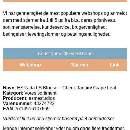
Vi har gennemgået de mest populære webshops og anmeldt
dem med stjerner fra 1 til 5 ud fra bl.a. deres prisniveau,
sortimentstørrelse, kundeservice, brugervenlighed,
betingelser, leveringsformer og betalingsmuligheder.
Bedst anmeldte webshops
Webshop
Stjerner
Link
Navn:
ESRada LS Blouse – Check Tannin/ Grape Leaf
Kategori:
Vores sortiment
Producent:
esmestudios
Varenummer:
43274722
EAN:
5714516107669
Vurderet til
4
ud af 5 stjerner baseret på
4
anmeldelser
Mange internet selskaber yder nu om dage flere fragtformer.