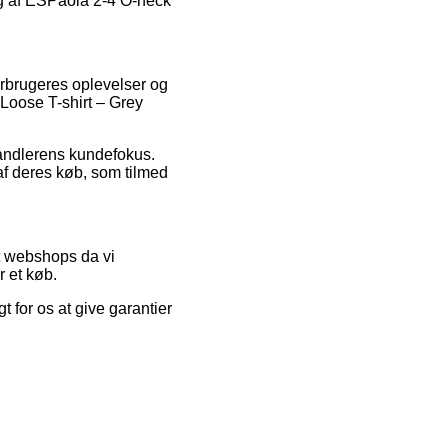
ng af ESPaola 2-4 O-neck
orbrugeres oplevelser og
 Loose T-shirt – Grey
rhandlerens kundefokus.
af deres køb, som tilmed
t webshops da vi
r et køb.
 for os at give garantier