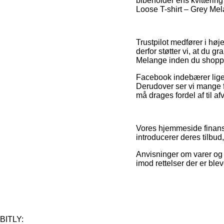
bibeholder ens kvitterin
Loose T-shirt – Grey Mela
Trustpilot medfører i høj
derfor støtter vi, at du
Melange inden du shopp
Facebook indebærer ligele
Derudover ser vi mange f
må drages fordel af til a
Vores hjemmeside finans
introducerer deres tilbud
Anvisninger om varer og i
imod rettelser der er ble
BITLY: