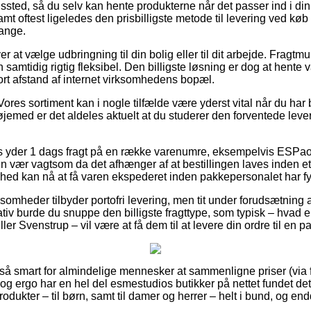
ingssted, så du selv kan hente produkterne når det passer ind i 
, samt oftest ligeledes den prisbilligste metode til levering ved 
lange.
at vælge udbringning til din bolig eller til dit arbejde. Fragtmu
n samtidig rigtig fleksibel. Den billigste løsning er dog at hente 
 kort afstand af internet virksomhedens bopæl.
ores sortiment kan i nogle tilfælde være yderst vital når du har 
 øjemed er det aldeles aktuelt at du studerer den forventede lev
s yder 1 dags fragt på en række varenumre, eksempelvis ESPao
 vær vagtsom da det afhænger af at bestillingen laves inden et 
hed kan nå at få varen ekspederet inden pakkepersonalet har fy
somheder tilbyder portofri levering, men tit under forudsætning af
ativ burde du snuppe den billigste fragttype, som typisk – hvad
ler Svenstrup – vil være at få dem til at levere din ordre til en 
t så smart for almindelige mennesker at sammenligne priser (via
, og ergo har en hel del esmestudios butikker på nettet fundet d
odukter – til børn, samt til damer og herrer – helt i bund, og e