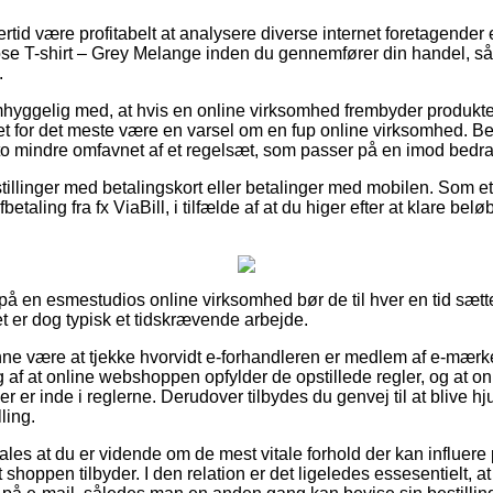
ertid være profitabelt at analysere diverse internet foretagender 
 T-shirt – Grey Melange inden du gennemfører din handel, så m
.
hyggelig med, at hvis en online virksomhed frembyder produkter
det for det meste være en varsel om en fup online virksomhed. Be
sto mindre omfavnet af et regelsæt, som passer på en imod bedr
tillinger med betalingskort eller betalinger med mobilen. Som et
taling fra fx ViaBill, i tilfælde af at du higer efter at klare bel
er på en esmestudios online virksomhed bør de til hver en tid sæ
et er dog typisk et tidskrævende arbejde.
e være at tjekke hvorvidt e-forhandleren er medlem af e-mærke
g af at online webshoppen opfylder de opstillede regler, og at on
r er inde i reglerne. Derudover tilbydes du genvej til at blive hjul
ling.
les at du er vidende om de mest vitale forhold der kan influere
 shoppen tilbyder. I den relation er det ligeledes essesentielt, 