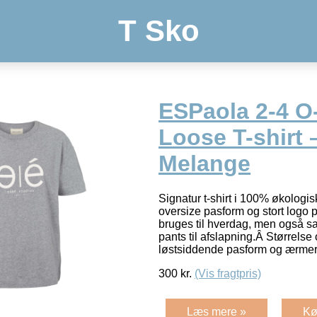
T Sko
ESPaola 2-4 O
Loose T-shirt 
Melange
Signatur t-shirt i 100% økologi
oversize pasform og stort logo 
bruges til hverdag, men også 
pants til afslapning.Â Størrelse
løstsiddende pasform og ærmer
300
kr.
(Vis fragtpris)
Læs mere »
Kø