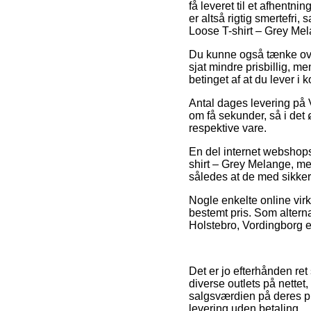
få leveret til et afhentn
er altså rigtig smertefri
Loose T-shirt – Grey Me
Du kunne også tænke over 
sjat mindre prisbillig, me
betinget af at du lever i
Antal dages levering på V
om få sekunder, så i det
respektive vare.
En del internet webshop
shirt – Grey Melange, men
således at de med sikker
Nogle enkelte online virk
bestemt pris. Som altern
Holstebro, Vordingborg el
Det er jo efterhånden re
diverse outlets på nettet
salgsværdien på deres pr
levering uden betaling.