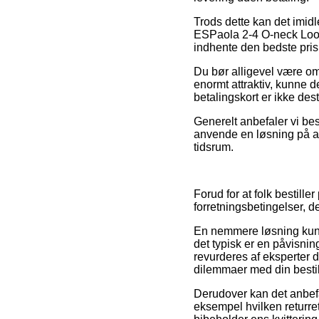
Trods dette kan det imidl
ESPaola 2-4 O-neck Loose
indhente den bedste pris
Du bør alligevel være om
enormt attraktiv, kunne 
betalingskort er ikke de
Generelt anbefaler vi bes
anvende en løsning på afbe
tidsrum.
Forud for at folk bestill
forretningsbetingelser, d
En nemmere løsning kunn
det typisk er en påvisnin
revurderes af eksperter de
dilemmaer med din bestil
Derudover kan det anbefa
eksempel hvilken returret