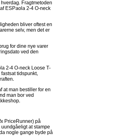
din hverdag. Fragtmetoden
køb af ESPaola 2-4 O-neck
ligheden bliver oftest en
varerne selv, men det er
brug for dine nye varer
eringsdato ved den
la 2-4 O-neck Loose T-
fastsat tidspunkt,
raften.
 at man bestiller for en
 end man bor ved
pakkeshop.
 fx PriceRunner) på
et uundgåeligt at stampe
ndda nogle gange byde på