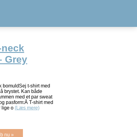
-neck
– Grey
sk bomuldSej t-shirt med
på brystet. Kan både
sammen med et par sweat
 og pasform:Â T-shirt med
 lige o
(Læs mere)
b nu »