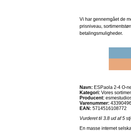
Vi har gennemgået de mes
prisniveau, sortimentstø
betalingsmuligheder.
Navn:
ESPaola 2-4 O-ne
Kategori:
Vores sortime
Producent:
esmestudio
Varenummer:
4339049
EAN:
5714516108772
Vurderet til
3.8
ud af 5 st
En masse internet selskab