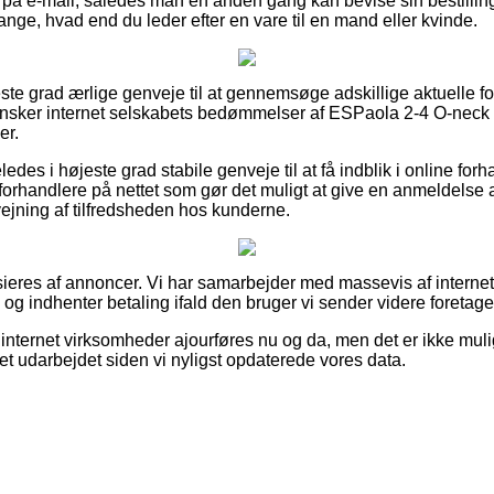
g på e-mail, således man en anden gang kan bevise sin bestilli
nge, hvad end du leder efter en vare til en mand eller kvinde.
este grad ærlige genveje til at gennemsøge adskillige aktuelle f
 gransker internet selskabets bedømmelser af ESPaola 2-4 O-neck
er.
des i højeste grad stabile genveje til at få indblik i online fo
orhandlere på nettet som gør det muligt at give en anmeldelse 
fvejning af tilfredsheden hos kunderne.
ieres af annoncer. Vi har samarbejder med massevis af interne
, og indhenter betaling ifald den bruger vi sender videre foretage
nternet virksomheder ajourføres nu og da, men det er ikke muligt
vet udarbejdet siden vi nyligst opdaterede vores data.