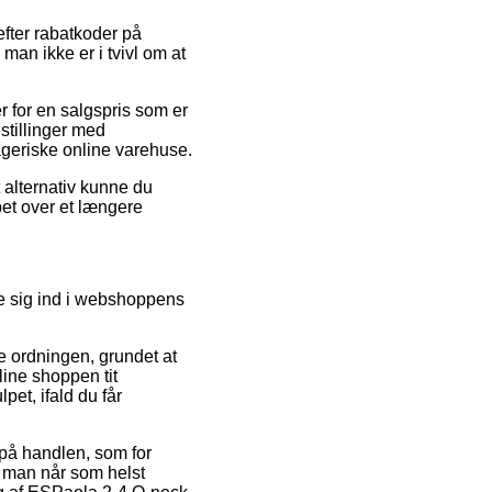
efter rabatkoder på
an ikke er i tvivl om at
 for en salgspris som er
stillinger med
ageriske online varehuse.
 alternativ kunne du
øbet over et længere
tte sig ind i webshoppens
 ordningen, grundet at
line shoppen tit
pet, ifald du får
 på handlen, som for
at man når som helst