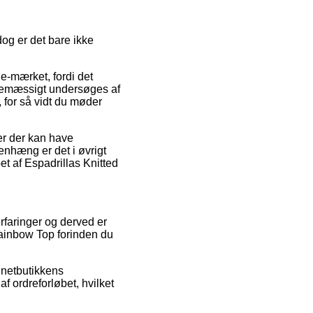
og er det bare ikke
e-mærket, fordi det
tinemæssigt undersøges af
, for så vidt du møder
er der kan have
enhæng er det i øvrigt
t af Espadrillas Knitted
erfaringer og derved er
Rainbow Top forinden du
 netbutikkens
f ordreforløbet, hvilket