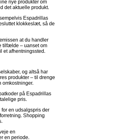
 dine nye produkter om
ed det aktuelle produkt.
ksempelvis Espadrillas
sluttet klokkeslæt, så de
præmissen at du handler
e tilfælde – uanset om
il et afhentningssted.
 selskaber, og altså har
res produkter – til drenge
n omkostninger.
abatkoder på Espadrillas
alelige pris.
g for en udsalgspris der
 forretning. Shopping
s.
rveje en
er en periode.