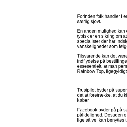
Forinden folk handler i 
særlig sjovt.
En anden mulighed kan der
typisk er en sikring om a
specialister der har inds
vanskeligheder som følge
Tilsvarende kan det være
indflydelse på bestilling
essesentielt, at man per
Rainbow Top, ligegyldigt 
Trustpilot byder på super
det at foretrække, at du
køber.
Facebook byder på på sa
pålidelighed. Desuden er 
lige så vel kan benyttes 