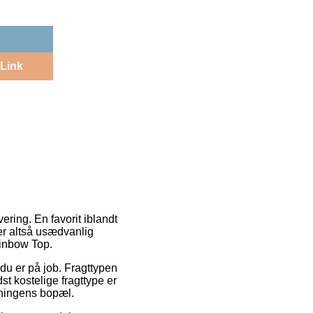
Link
ering. En favorit iblandt
 er altså usædvanlig
ainbow Top.
r du er på job. Fragttypen
st kostelige fragttype er
etningens bopæl.