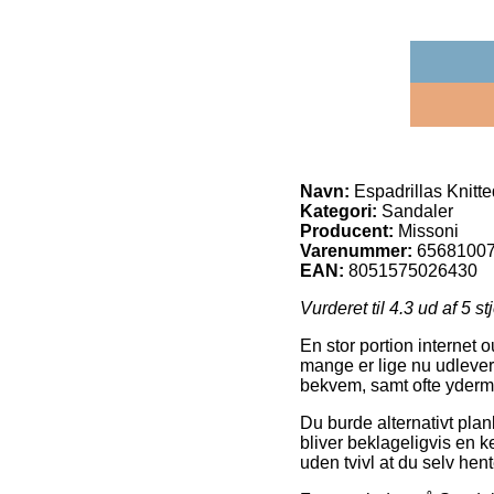
Navn:
Espadrillas Knitt
Kategori:
Sandaler
Producent:
Missoni
Varenummer:
6568100
EAN:
8051575026430
Vurderet til
4.3
ud af 5 st
En stor portion internet o
mange er lige nu udleveri
bekvem, samt ofte yderme
Du burde alternativt planl
bliver beklageligvis en k
uden tvivl at du selv hen