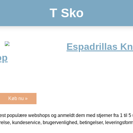
T Sko
Espadrillas Kn
op
Køb nu »
t populære webshops og anmeldt dem med stjerner fra 1 til 5 ud
rrelse, kundeservice, brugervenlighed, betingelser, leveringsfor