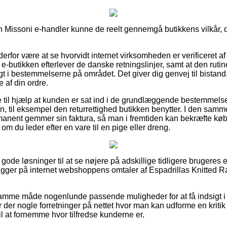
en Missoni e-handler kunne de reelt gennemgå butikkens vilkår, d
for være at se hvorvidt internet virksomheden er verificeret af 
t e-butikken efterlever de danske retningslinjer, samt at den ru
igt i bestemmelserne på området. Det giver dig genvej til bistand
 af din ordre.
 til hjælp at kunden er sat ind i de grundlæggende bestemmels
en, til eksempel den returrettighed butikken benytter. I den samm
manent gemmer sin faktura, så man i fremtiden kan bekræfte købe
om du leder efter en vare til en pige eller dreng.
 gode løsninger til at se nøjere på adskillige tidligere brugeres 
 kigger på internet webshoppens omtaler af Espadrillas Knitted 
mme måde nogenlunde passende muligheder for at få indsigt i
der nogle forretninger på nettet hvor man kan udforme en kritik a
til at fornemme hvor tilfredse kunderne er.