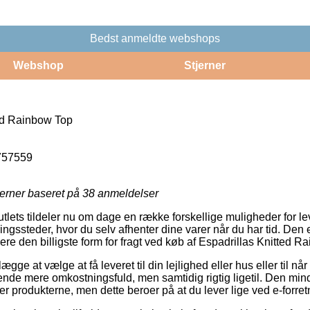
Bedst anmeldte webshops
Webshop
Stjerner
ed Rainbow Top
757559
jerner baseret på
38
anmeldelser
utlets tildeler nu om dage en række forskellige muligheder for lev
ngssteder, hvor du selv afhenter dine varer når du har tid. Den
re den billigste form for fragt ved køb af Espadrillas Knitted R
ægge at vælge at få leveret til din lejlighed eller hus eller til nå
ende mere omkostningsfuld, men samtidig rigtig ligetil. Den mind
ter produkterne, men dette beroer på at du lever lige ved e-forr