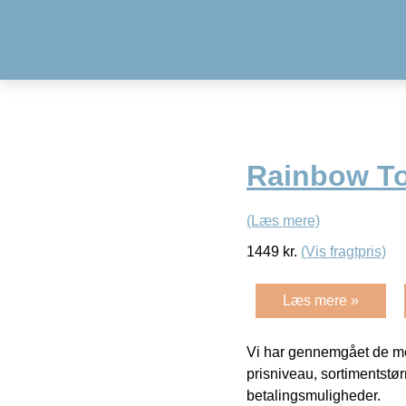
Rainbow T
(Læs mere)
1449
kr.
(Vis fragtpris)
Læs mere »
Vi har gennemgået de mes
prisniveau, sortimentstø
betalingsmuligheder.