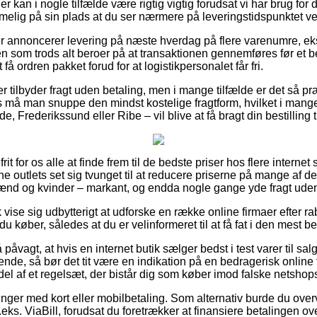
 kan i nogle tilfælde være rigtig vigtig forudsat vi har brug for
t rimelig på sin plads at du ser nærmere på leveringstidspunktet v
aer annoncerer levering på næste hverdag på flere varenumre, e
 som trods alt beroer på at transaktionen gennemføres før et be
 få ordren pakket forud for at logistikpersonalet får fri.
ikker tilbyder fragt uden betaling, men i mange tilfælde er det så 
rs må man snuppe den mindst kostelige fragtform, hvilket i mang
e, Frederikssund eller Ribe – vil blive at få bragt din bestilling t
rit for os alle at finde frem til de bedste priser hos flere internet
e outlets set sig tvunget til at reducere priserne på mange af de
mænd og kvinder – markant, og endda nogle gange yde fragt ude
ise sig udbytterigt at udforske en række online firmaer efter r
 køber, således at du er velinformeret til at få fat i den mest bet
påvagt, at hvis en internet butik sælger bedst i test varer til sal
ende, så bør det tit være en indikation på en bedragerisk online
del af et regelsæt, der bistår dig som køber imod falske netshop
linger med kort eller mobilbetaling. Som alternativ burde du ove
eks. ViaBill, forudsat du foretrækker at finansiere betalingen ov