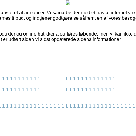
nsieret af annoncer. Vi samarbejder med et hav af internet vir
rnes tilbud, og indtjener godtgørelse såfremt en af vores besøg
dukter og online butikker ajourføres løbende, men vi kan ikke 
lt er udført siden vi sidst opdaterede sidens informationer.
1
1
1
1
1
1
1
1
1
1
1
1
1
1
1
1
1
1
1
1
1
1
1
1
1
1
1
1
1
1
1
1
1
1
1
1
1
1
1
1
1
1
1
1
1
1
1
1
1
1
1
1
1
1
1
1
1
1
1
1
1
1
1
1
1
1
1
1
1
1
1
1
1
1
1
1
1
1
1
1
1
1
1
1
1
1
1
1
1
1
1
1
1
1
1
1
1
1
1
1
1
1
1
1
1