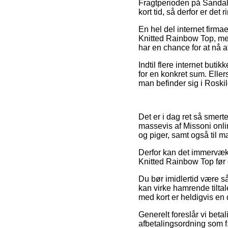
Fragtperioden på Sandaler
kort tid, så derfor er de
En hel del internet firm
Knitted Rainbow Top, men
har en chance for at nå at
Indtil flere internet but
for en konkret sum. Elle
man befinder sig i Roskild
Det er i dag ret så smertef
massevis af Missoni onlin
og piger, samt også til 
Derfor kan det immervæk v
Knitted Rainbow Top før du
Du bør imidlertid være så 
kan virke hamrende tiltal
med kort er heldigvis en 
Generelt foreslår vi beta
afbetalingsordning som f.