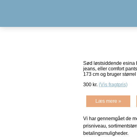
Sød løstsiddende esina bl
jeans, eller comfort pant
173 cm og bruger større
300
kr.
(Vis fragtpris)
Læs mere »
Vi har gennemgået de mes
prisniveau, sortimentstø
betalingsmuligheder.