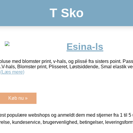
T Sko
Esina-ls
use med blomster print, v-hals, og plissé fra sisters point. Passer
s.V-hals, Blomster print, Plisseret, Løstsiddende, Smal elastik 
l
(Læs mere)
Køb nu »
t populære webshops og anmeldt dem med stjerner fra 1 til 5 ud
rrelse, kundeservice, brugervenlighed, betingelser, leveringsfor