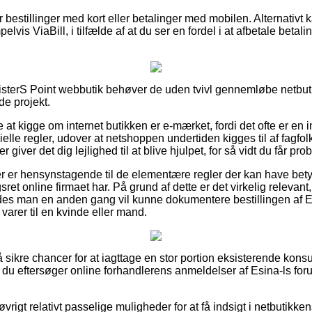
or bestillinger med kort eller betalinger med mobilen. Alternativt 
lvis ViaBill, i tilfælde af at du ser en fordel i at afbetale betal
n SisterS Point webbutik behøver de uden tvivl gennemløbe netbut
de projekt.
 at kigge om internet butikken er e-mærket, fordi det ofte er en i
icielle regler, udover at netshoppen undertiden kigges til af fagf
giver det dig lejlighed til at blive hjulpet, for så vidt du får p
er er hensynstagende til de elementære regler der kan have betydn
et online firmaet har. På grund af dette er det virkelig relevan
edes man en anden gang vil kunne dokumentere bestillingen af Es
varer til en kvinde eller mand.
så sikre chancer for at iagttage en stor portion eksisterende kons
t du eftersøger online forhandlerens anmeldelser af Esina-ls foru
rigt relativt passelige muligheder for at få indsigt i netbutikke