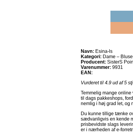
Navn:
Esina-ls
Kategori:
Dame – Bluser o
Producent:
SisterS Poin
Varenummer:
9931
EAN:
Vurderet til
4.9
ud af 5 st
Temmelig mange online var
til dags pakkeshops, fordi
nemlig i høj grad let, og
Du kunne tillige tænke ov
sædvanligvis en kende 
prisbevidste slags leverin
er i nærheden af e-forre