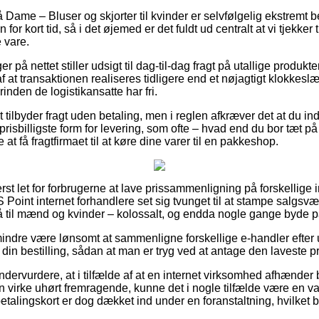
Dame – Bluser og skjorter til kvinder er selvfølgelig ekstremt
for kort tid, så i det øjemed er det fuldt ud centralt at vi tjekker 
 vare.
er på nettet stiller udsigt til dag-til-dag fragt på utallige produk
f at transaktionen realiseres tidligere end et nøjagtigt klokkesl
rinden de logistikansatte har fri.
tilbyder fragt uden betaling, men i reglen afkræver det at du indk
 prisbilligste form for levering, som ofte – hvad end du bor tæt
 at få fragtfirmaet til at køre dine varer til en pakkeshop.
rst let for forbrugerne at lave prissammenligning på forskellige i
S Point internet forhandlere set sig tvunget til at stampe salgsvæ
å til mænd og kvinder – kolossalt, og endda nogle gange byde på
indre være lønsomt at sammenligne forskellige e-handler efter 
in bestilling, sådan at man er tryg ved at antage den laveste pr
dervurdere, at i tilfælde af at en internet virksomhed afhænder be
an virke uhørt fremragende, kunne det i nogle tilfælde være en v
etalingskort er dog dækket ind under en foranstaltning, hvilket 