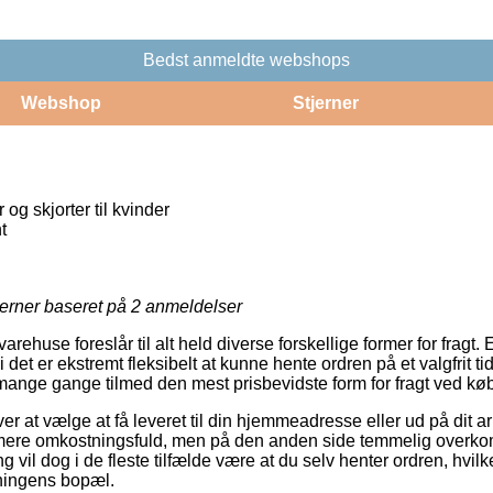
Bedst anmeldte webshops
Webshop
Stjerner
g skjorter til kvinder
t
jerner baseret på
2
anmeldelser
ehuse foreslår til alt held diverse forskellige former for fragt.
 det er ekstremt fleksibelt at kunne hente ordren på et valgfrit t
 mange gange tilmed den mest prisbevidste form for fragt ved køb
er at vælge at få leveret til din hjemmeadresse eller ud på dit 
mere omkostningsfuld, men på den anden side temmelig overk
g vil dog i de fleste tilfælde være at du selv henter ordren, hvil
tningens bopæl.