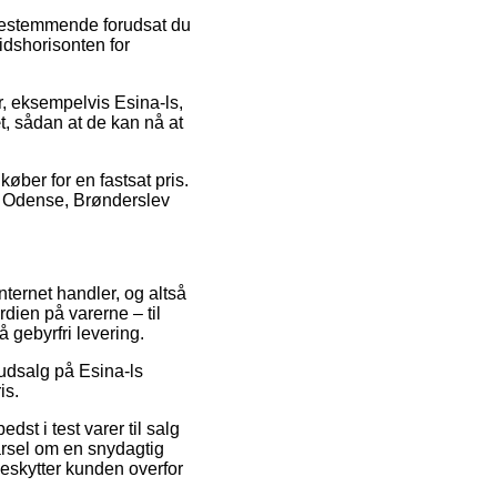
 bestemmende forudsat du
tidshorisonten for
ter, eksempelvis Esina-ls,
æt, sådan at de kan nå at
øber for en fastsat pris.
 på Odense, Brønderslev
nternet handler, og altså
rdien på varerne – til
 gebyrfri levering.
udsalg på Esina-ls
is.
dst i test varer til salg
arsel om en snydagtig
beskytter kunden overfor