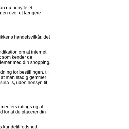
kan du udnytte et
ingen over et længere
ikkens handelsvilkår, det
ndikation om at internet
olk som kender de
roblemer med din shopping.
ing for bestillingen, til
t, at man stadig gemmer
ina-ls, uden hensyn til
umenters ratings og af
d for at du placerer din
ns kundetilfredshed.