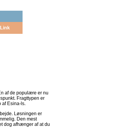
Link
 En af de populære er nu
idspunkt. Fragttypen er
 af Esina-ls.
arbejde. Løsningen er
ommelig. Den mest
ket dog afhænger af at du