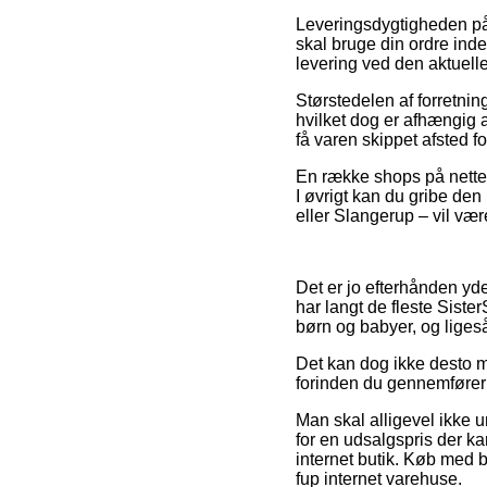
Leveringsdygtigheden på 
skal bruge din ordre inden 
levering ved den aktuelle
Størstedelen af forretning
hvilket dog er afhængig a
få varen skippet afsted fo
En række shops på nettet 
I øvrigt kan du gribe den
eller Slangerup – vil være
Det er jo efterhånden yde
har langt de fleste Sister
børn og babyer, og liges
Det kan dog ikke desto m
forinden du gennemfører d
Man skal alligevel ikke un
for en udsalgspris der k
internet butik. Køb med b
fup internet varehuse.