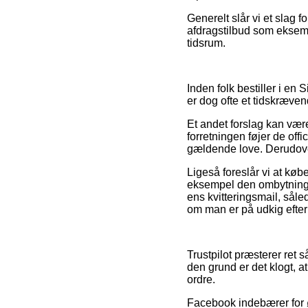
Generelt slår vi et slag f
afdragstilbud som eksempe
tidsrum.
Inden folk bestiller i e
er dog ofte et tidskræven
Et andet forslag kan være
forretningen føjer de off
gældende love. Derudover 
Ligeså foreslår vi at køb
eksempel den ombytningsr
ens kvitteringsmail, sål
om man er på udkig efter 
Trustpilot præsterer ret 
den grund er det klogt, a
ordre.
Facebook indebærer for øv