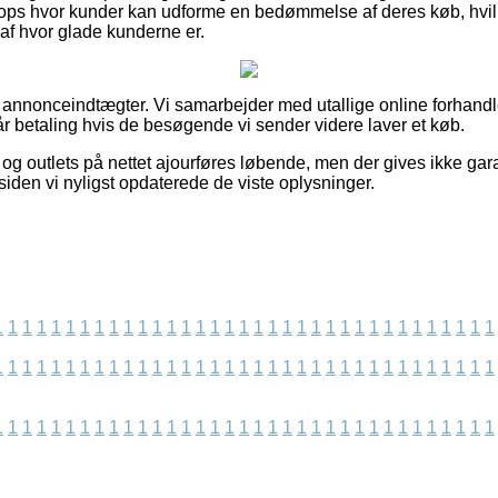
ps hvor kunder kan udforme en bedømmelse af deres køb, hvil
k af hvor glade kunderne er.
f annonceindtægter. Vi samarbejder med utallige online forhandle
år betaling hvis de besøgende vi sender videre laver et køb.
og outlets på nettet ajourføres løbende, men der gives ikke gar
 siden vi nyligst opdaterede de viste oplysninger.
1
1
1
1
1
1
1
1
1
1
1
1
1
1
1
1
1
1
1
1
1
1
1
1
1
1
1
1
1
1
1
1
1
1
1
1
1
1
1
1
1
1
1
1
1
1
1
1
1
1
1
1
1
1
1
1
1
1
1
1
1
1
1
1
1
1
1
1
1
1
1
1
1
1
1
1
1
1
1
1
1
1
1
1
1
1
1
1
1
1
1
1
1
1
1
1
1
1
1
1
1
1
1
1
1