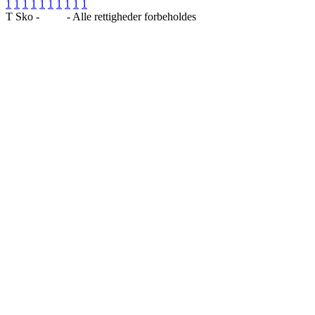
1
1
1
1
1
1
1
1
1
1
T Sko -
Blog
- Alle rettigheder forbeholdes