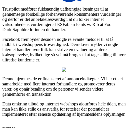
Trustpilot medfører fuldstændig uafhængige løsninger til at
gennemsøge forskellige forhenværende konsumenters vurderinger
og derfor er det anbefalelsesværdigt, at du tolker internet
virksomhedens vurderinger af ESFabian Pants w. Rib at Foot –
Dark Sapphire forinden du handler.
Facebook frembyder desuden nogle relevante metoder til at få
indblik i webshoppens troværdighed. Derudover møder vi nogle
internet handler hvor folk kan skrive en evaluering af deres
købsoplevelse, hvilket lige så vel må bruges til at tage stilling til hvor
tilfredse kunderne er.
Denne hjemmeside er finansieret af annonceindtægter. Vi har et tæt
samarbejde med flere internet forhandlere og promoverer deres
varer, og opnår betaling om de personer vi sender videre
gennemfører en transaktion.
Data omkring tilbud og internet webshops ajourføres hele tiden, men
man kan ikke stille os ansvarlig for rettelser der potentielt er
implementeret efter seneste opdatering af hjemmesidens oplysninger.