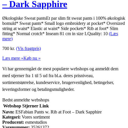
– Dark Sapphire
Økologiske Sweat pantsEt par slim fit sweat pants i 100% økologisk
bomuld* Sweat pants* Small logo embroidery at pocket* Oversized
string at waist* Elastic at waist* Side pockets* Rib at foot* Slim
fitting* Normal crotch* Inseam 81 cm in size LQuality: 10
(Læs
mere)
700
kr.
(Vis fragtpris)
Læs mere »
Køb nu »
Vi har gennemgået de mest populære webshops og anmeldt dem
med stjerner fra 1 til 5 ud fra bl.a. deres prisniveau,
sortimentstørrelse, kundeservice, brugervenlighed, betingelser,
leveringsformer og betalingsmuligheder.
Bedst anmeldte webshops
Webshop
Stjerner
Link
Navn:
ESFabian Pants w. Rib at Foot – Dark Sapphire
Kategori:
Vores sortiment
Producent:
esmestudios
Varenummer:
35261372