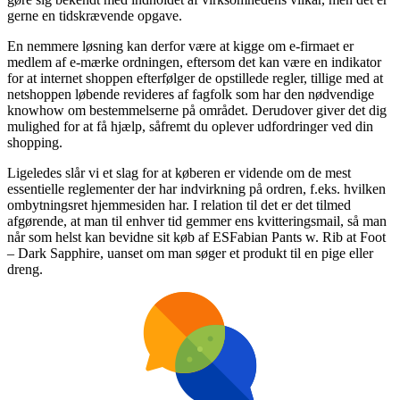
gerne en tidskrævende opgave.
En nemmere løsning kan derfor være at kigge om e-firmaet er
medlem af e-mærke ordningen, eftersom det kan være en indikator
for at internet shoppen efterfølger de opstillede regler, tillige med at
netshoppen løbende revideres af fagfolk som har den nødvendige
knowhow om bestemmelserne på området. Derudover giver det dig
mulighed for at få hjælp, såfremt du oplever udfordringer ved din
shopping.
Ligeledes slår vi et slag for at køberen er vidende om de mest
essentielle reglementer der har indvirkning på ordren, f.eks. hvilken
ombytningsret hjemmesiden har. I relation til det er det tilmed
afgørende, at man til enhver tid gemmer ens kvitteringsmail, så man
når som helst kan bevidne sit køb af ESFabian Pants w. Rib at Foot
– Dark Sapphire, uanset om man søger et produkt til en pige eller
dreng.