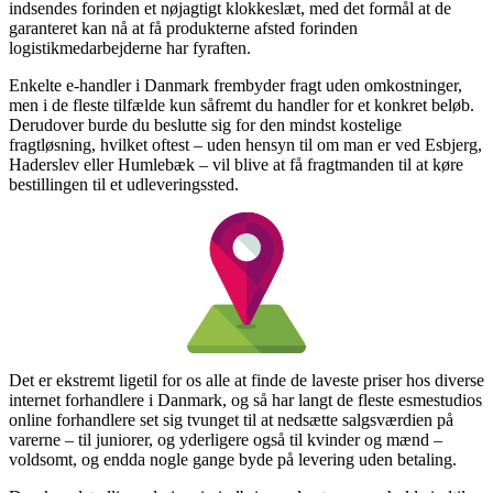
indsendes forinden et nøjagtigt klokkeslæt, med det formål at de
garanteret kan nå at få produkterne afsted forinden
logistikmedarbejderne har fyraften.
Enkelte e-handler i Danmark frembyder fragt uden omkostninger,
men i de fleste tilfælde kun såfremt du handler for et konkret beløb.
Derudover burde du beslutte sig for den mindst kostelige
fragtløsning, hvilket oftest – uden hensyn til om man er ved Esbjerg,
Haderslev eller Humlebæk – vil blive at få fragtmanden til at køre
bestillingen til et udleveringssted.
Det er ekstremt ligetil for os alle at finde de laveste priser hos diverse
internet forhandlere i Danmark, og så har langt de fleste esmestudios
online forhandlere set sig tvunget til at nedsætte salgsværdien på
varerne – til juniorer, og yderligere også til kvinder og mænd –
voldsomt, og endda nogle gange byde på levering uden betaling.