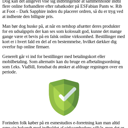
Dog kan det alligevel vise sig indbringende at sammenholde indtil
flere online forhandlere efter rabatkoder på ESFabian Pants w. Rib
at Foot – Dark Sapphire inden du placerer ordren, så du er tryg ved
at indhente den billigste pris.
Man bør dog huske på, at når en netshop afsætter deres produkter
for en udsalgspris der kan ses som kolossalt god, kunne det mange
gange være et bevis på en falsk online virksomhed. Bestillinger med
kort er i hvert fald en del af en bestemmelse, hvilket dækker dig
overfor fup online firmaer.
Generelt går vi ind for bestillinger med betalingskort eller
mobilbetaling. Som alternativ kan du bruge en afbetalingsordning
som f.eks. ViaBill, forudsat du ønsker at afdrage regningen over en
periode.
Forinden folk køber på en esmestudios e-forretning kan man altid
gøre sig bekendt med indholdet af virksomhedens vilkår, men det er