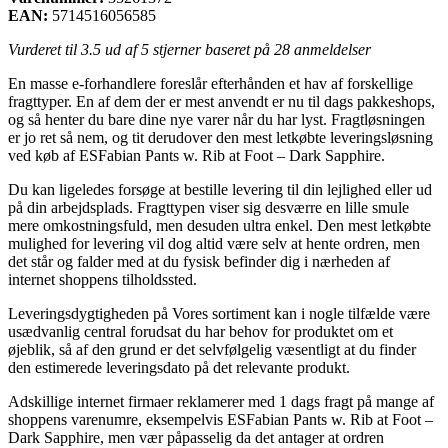
EAN:
5714516056585
Vurderet til
3.5
ud af 5 stjerner baseret på
28
anmeldelser
En masse e-forhandlere foreslår efterhånden et hav af forskellige
fragttyper. En af dem der er mest anvendt er nu til dags pakkeshops,
og så henter du bare dine nye varer når du har lyst. Fragtløsningen
er jo ret så nem, og tit derudover den mest letkøbte leveringsløsning
ved køb af ESFabian Pants w. Rib at Foot – Dark Sapphire.
Du kan ligeledes forsøge at bestille levering til din lejlighed eller ud
på din arbejdsplads. Fragttypen viser sig desværre en lille smule
mere omkostningsfuld, men desuden ultra enkel. Den mest letkøbte
mulighed for levering vil dog altid være selv at hente ordren, men
det står og falder med at du fysisk befinder dig i nærheden af
internet shoppens tilholdssted.
Leveringsdygtigheden på Vores sortiment kan i nogle tilfælde være
usædvanlig central forudsat du har behov for produktet om et
øjeblik, så af den grund er det selvfølgelig væsentligt at du finder
den estimerede leveringsdato på det relevante produkt.
Adskillige internet firmaer reklamerer med 1 dags fragt på mange af
shoppens varenumre, eksempelvis ESFabian Pants w. Rib at Foot –
Dark Sapphire, men vær påpasselig da det antager at ordren