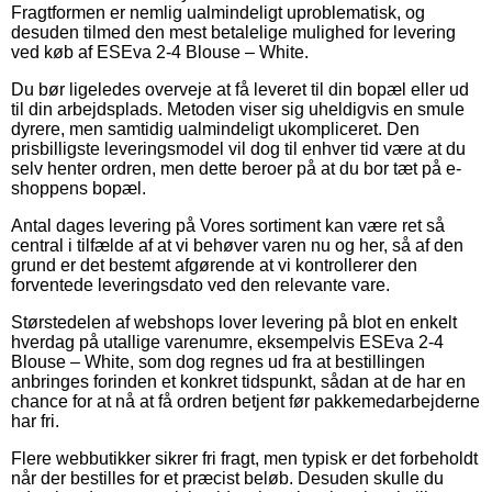
Fragtformen er nemlig ualmindeligt uproblematisk, og
desuden tilmed den mest betalelige mulighed for levering
ved køb af ESEva 2-4 Blouse – White.
Du bør ligeledes overveje at få leveret til din bopæl eller ud
til din arbejdsplads. Metoden viser sig uheldigvis en smule
dyrere, men samtidig ualmindeligt ukompliceret. Den
prisbilligste leveringsmodel vil dog til enhver tid være at du
selv henter ordren, men dette beroer på at du bor tæt på e-
shoppens bopæl.
Antal dages levering på Vores sortiment kan være ret så
central i tilfælde af at vi behøver varen nu og her, så af den
grund er det bestemt afgørende at vi kontrollerer den
forventede leveringsdato ved den relevante vare.
Størstedelen af webshops lover levering på blot en enkelt
hverdag på utallige varenumre, eksempelvis ESEva 2-4
Blouse – White, som dog regnes ud fra at bestillingen
anbringes forinden et konkret tidspunkt, sådan at de har en
chance for at nå at få ordren betjent før pakkemedarbejderne
har fri.
Flere webbutikker sikrer fri fragt, men typisk er det forbeholdt
når der bestilles for et præcist beløb. Desuden skulle du