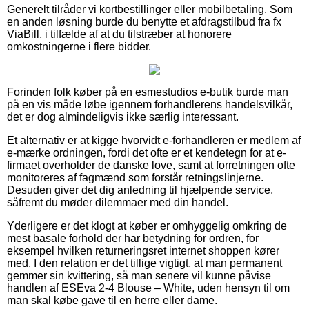
Generelt tilråder vi kortbestillinger eller mobilbetaling. Som
en anden løsning burde du benytte et afdragstilbud fra fx
ViaBill, i tilfælde af at du tilstræber at honorere
omkostningerne i flere bidder.
Forinden folk køber på en esmestudios e-butik burde man
på en vis måde løbe igennem forhandlerens handelsvilkår,
det er dog almindeligvis ikke særlig interessant.
Et alternativ er at kigge hvorvidt e-forhandleren er medlem af
e-mærke ordningen, fordi det ofte er et kendetegn for at e-
firmaet overholder de danske love, samt at forretningen ofte
monitoreres af fagmænd som forstår retningslinjerne.
Desuden giver det dig anledning til hjælpende service,
såfremt du møder dilemmaer med din handel.
Yderligere er det klogt at køber er omhyggelig omkring de
mest basale forhold der har betydning for ordren, for
eksempel hvilken returneringsret internet shoppen kører
med. I den relation er det tillige vigtigt, at man permanent
gemmer sin kvittering, så man senere vil kunne påvise
handlen af ESEva 2-4 Blouse – White, uden hensyn til om
man skal købe gave til en herre eller dame.