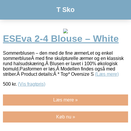
T Sko
ESEva 2-4 Blouse – White
Sommerblusen – den med de fine ærmerLet og enkel
sommerbluseÂ med fine skulpturelle ærmer og en klassisk
rund halsudskæring.Â Blusen er lavet i 100% økologisk
bomuld.Pasformen er løs.Â Modellen findes også med
striber.Â Product details:Â * Top* Oversize S
(Læs mere)
500
kr.
(Vis fragtpris)
Læs mere »
Køb nu »