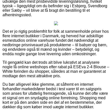
udvælge den mest prisbevidste leveringsløsning, hvilket
typisk – ligegyldigt om du befinder sig i Esbjerg, Svendborg
eller Sæby – vil blive at få bragt din bestilling til et
afhentningssted.
Det er jo rigtig problemfrit for folk at sammenholde priser hos
flere internet butikker i Danmark, og herved har adskillige
esmestudios online varehuse fundet det nødvendigt at
nedbringe prisniveauet på produkterne – til babyer og børn,
og endvidere også til mænd og kvinder – betydeligt, og
endda nogle gange love levering uden omkostninger.
Til gengæld kan det trods alt blive lukrativt at analysere
nogle få online webshops efter rabat på ESEva 2-4 Blouse –
White forinden du shopper, således at man er garanteret at
modtage den mest attraktive pris.
Du bør alligevel ikke glemme, at såfremt en internet
forhandler markedsfører bedst i test varer til en salgspris
som anses for ufattelig fremragende, så kunne det ofte være
et signal om en snydagtig online forretning. Shopping med
kort er på den anden side en del af en bestemmelse, der
dækker dig som køber imod uægte internet butikker.