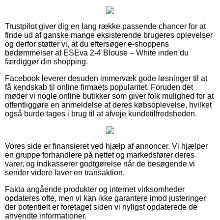
Trustpilot giver dig en lang række passende chancer for at
finde ud af ganske mange eksisterende brugeres oplevelser
og derfor støtter vi, at du eftersøger e-shoppens
bedømmelser af ESEva 2-4 Blouse – White inden du
færdiggør din shopping.
Facebook leverer desuden immervæk gode løsninger til at
få kendskab til online firmaets popularitet. Foruden det
møder vi nogle online butikker som giver folk mulighed for at
offentliggøre en anmeldelse af deres købsoplevelse, hvilket
også burde tages i brug til at afveje kundetilfredsheden.
Vores side er finansieret ved hjælp af annoncer. Vi hjælper
en gruppe forhandlere på nettet og markedsfører deres
varer, og indkasserer godtgørelse når de besøgende vi
sender videre laver en transaktion.
Fakta angående produkter og internet virksomheder
opdateres ofte, men vi kan ikke garantere imod justeringer
der potentielt er foretaget siden vi nyligst opdaterede de
anvendte informationer.