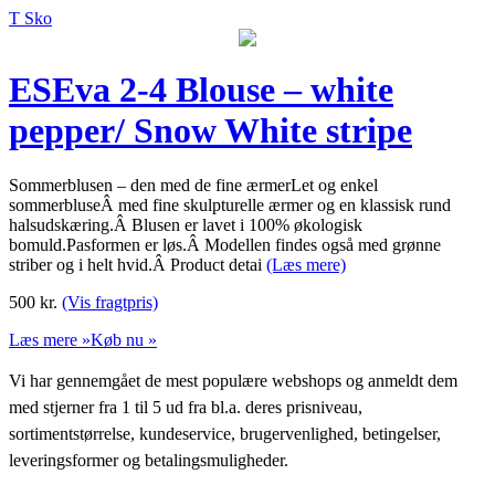
T Sko
ESEva 2-4 Blouse – white
pepper/ Snow White stripe
Sommerblusen – den med de fine ærmerLet og enkel
sommerbluseÂ med fine skulpturelle ærmer og en klassisk rund
halsudskæring.Â Blusen er lavet i 100% økologisk
bomuld.Pasformen er løs.Â Modellen findes også med grønne
striber og i helt hvid.Â Product detai
(Læs mere)
500
kr.
(Vis fragtpris)
Læs mere »
Køb nu »
Vi har gennemgået de mest populære webshops og anmeldt dem
med stjerner fra 1 til 5 ud fra bl.a. deres prisniveau,
sortimentstørrelse, kundeservice, brugervenlighed, betingelser,
leveringsformer og betalingsmuligheder.