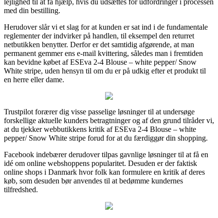
lejlighed til at få hjælp, hvis du udsættes for udfordringer i processen
med din bestilling.
Herudover slår vi et slag for at kunden er sat ind i de fundamentale
reglementer der indvirker på handlen, til eksempel den returret
netbutikken benytter. Derfor er det samtidig afgørende, at man
permanent gemmer ens e-mail kvittering, således man i fremtiden
kan bevidne købet af ESEva 2-4 Blouse – white pepper/ Snow
White stripe, uden hensyn til om du er på udkig efter et produkt til
en herre eller dame.
Trustpilot forærer dig visse passelige løsninger til at undersøge
forskellige aktuelle kunders betragtninger og af den grund tilråder vi,
at du tjekker webbutikkens kritik af ESEva 2-4 Blouse – white
pepper/ Snow White stripe forud for at du færdiggør din shopping.
Facebook indebærer derudover tilpas gavnlige løsninger til at få en
idé om online webshoppens popularitet. Desuden er der faktisk
online shops i Danmark hvor folk kan formulere en kritik af deres
køb, som desuden bør anvendes til at bedømme kundernes
tilfredshed.