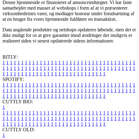
Denne hjemmeside er finansieret af annonceindtægter. Vi har faste
samarbejder med masser af webshops i form af at vi præsenterer
virksomhedernes varer, og modtager honorar under forudsætning af
at en bruger fra vores hjemmeside fuldfører en transaktion.
Data angående produkter og netshops opdateres løbende, men det er
ikke muligt for os at give garantier imod ændringer der muligvis er
realiseret siden vi senest opdaterede sidens informationer.
BITLY:
1
1
1
1
1
1
1
1
1
1
1
1
1
1
1
1
1
1
1
1
1
1
1
1
1
1
1
1
1
1
1
1
1
1
1
1
1
1
1
1
1
1
1
1
1
1
1
1
1
1
1
1
1
1
1
1
1
1
1
1
1
1
1
1
1
1
1
1
1
1
1
1
1
1
1
1
1
1
1
1
1
1
1
1
1
1
1
1
1
1
1
1
1
1
1
1
1
1
1
1
SPOTIFY:
1
1
1
1
1
1
1
1
1
1
1
1
1
1
1
1
1
1
1
1
1
1
1
1
1
1
1
1
1
1
1
1
1
1
1
1
1
1
1
1
1
1
1
1
1
1
1
1
1
1
1
1
1
1
1
1
1
1
1
1
1
1
1
1
1
1
1
1
1
1
1
1
1
1
1
1
1
1
1
1
1
1
1
1
1
1
1
1
1
1
1
1
1
1
1
1
1
1
1
1
CUTTLY BIO:
1
1
1
1
1
1
1
1
1
1
1
1
1
1
1
1
1
1
1
1
1
1
1
1
1
1
1
1
1
1
1
1
1
1
1
1
1
1
1
1
1
1
1
1
1
1
1
1
1
1
1
1
1
1
1
1
1
1
1
1
1
1
1
1
1
1
1
1
1
1
1
1
1
1
1
1
1
1
1
1
1
1
1
1
1
1
1
1
1
1
1
1
1
1
1
1
1
1
1
1
1
CUTTLY OLD:
1