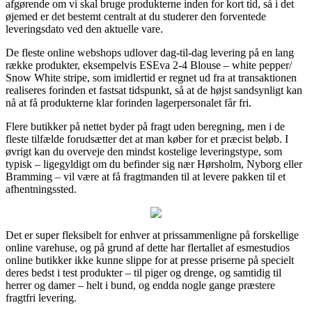
afgørende om vi skal bruge produkterne inden for kort tid, så i det
øjemed er det bestemt centralt at du studerer den forventede
leveringsdato ved den aktuelle vare.
De fleste online webshops udlover dag-til-dag levering på en lang
række produkter, eksempelvis ESEva 2-4 Blouse – white pepper/
Snow White stripe, som imidlertid er regnet ud fra at transaktionen
realiseres forinden et fastsat tidspunkt, så at de højst sandsynligt kan
nå at få produkterne klar forinden lagerpersonalet får fri.
Flere butikker på nettet byder på fragt uden beregning, men i de
fleste tilfælde forudsætter det at man køber for et præcist beløb. I
øvrigt kan du overveje den mindst kostelige leveringstype, som
typisk – ligegyldigt om du befinder sig nær Hørsholm, Nyborg eller
Bramming – vil være at få fragtmanden til at levere pakken til et
afhentningssted.
Det er super fleksibelt for enhver at prissammenligne på forskellige
online varehuse, og på grund af dette har flertallet af esmestudios
online butikker ikke kunne slippe for at presse priserne på specielt
deres bedst i test produkter – til piger og drenge, og samtidig til
herrer og damer – helt i bund, og endda nogle gange præstere
fragtfri levering.