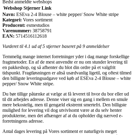
Bedst anmeldte webshops
Webshop
Stjerner
Link
Navn:
ESEva 2-4 Blouse – white pepper/ Snow White stripe
Kategori:
Vores sortiment
Producent:
esmestudios
Varenummer:
38758791
EAN:
5714516112618
Vurderet til
4.1
ud af 5 stjerner baseret på
9
anmeldelser
Temmelig mange internet forretninger yder i dag mange forskellige
fragtmetoder. En af de mest anvendte er nu om stunder levering til
en pakkeshop, og så afhenter du blot din ordre på et valgfrit
tidspunkt. Fragtløsningen er altså usædvanlig ligetil, og oftest tilmed
den billigste leveringsudgave ved køb af ESEva 2-4 Blouse – white
pepper/ Snow White stripe.
Du bør tillige påtænke at vælge at få leveret til hvor du bor eller ud
til dit arbejdes adresse. Denne viser sig en gang i mellem en smule
mere bekostelig, men til gengæld ekstremt smertefri. Den billigste
mulighed for levering vil dog utvivlsomt være at du selv henter
produkterne, men det afhænger af at du opholder dig nærved e-
forretningens adresse.
Antal dages levering på Vores sortiment er naturligvis meget