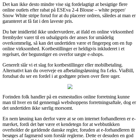
Det kan ikke desto mindre vise sig fordelagtigt at besigtige flere
online outlets efter rabat på ESEva 2-4 Blouse – white pepper/
Snow White stripe forud for at du placerer ordren, således at man er
garanteret at få fat i den laveste pris.
Du bør imidlertid ikke undervurdere, at ifald en online virksomhed
frembyder varer til en udsalgspris der anses for umådelig
overkommelig, så kan det undertiden være et fingerpeg om en fup
online virksomhed. Kortbestillinger er heldigvis inkluderet i et
regelsæt, der begunstiger en overfor uægte e-shops.
Generelt slår vi et slag for kortbestillinger eller mobilbetaling.
Alternativt kan du overveje en afbetalingsløsning fra f.eks. ViaBill,
forudsat du ser en fordel i at godtgøre prisen over flere uger.
Forinden folk handler på en esmestudios online forretning kunne
man til hver en tid gennemgå webshoppens forretningsaftale, dog er
det undertiden ikke særlig morsomt.
En nem løsning kan derfor være at se om internet forhandleren er e-
mærket, fordi det bør være et kendetegn for at webbutikken
overholder de gældende danske regler, foruden at e-forhandleren tit
besøges af fagmænd som forstår reglerne. Dette er desuden en god