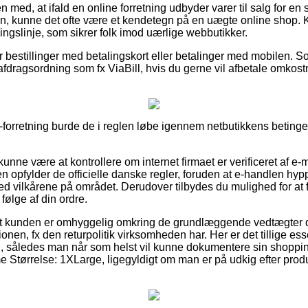
med, at ifald en online forretning udbyder varer til salg for en 
 kunne det ofte være et kendetegn på en uægte online shop. K
ingslinje, som sikrer folk imod uærlige webbutikker.
for bestillinger med betalingskort eller betalinger med mobilen. 
 afdragsordning som fx ViaBill, hvis du gerne vil afbetale omkos
forretning burde de i reglen løbe igennem netbutikkens betingels
ne være at kontrollere om internet firmaet er verificeret af e-m
n opfylder de officielle danske regler, foruden at e-handlen hypp
ed vilkårene på området. Derudover tilbydes du mulighed for at f
følge af din ordre.
 at kunden er omhyggelig omkring de grundlæggende vedtægter d
onen, fx den returpolitik virksomheden har. Her er det tillige esse
l, således man når som helst vil kunne dokumentere sin shoppi
Størrelse: 1XLarge, ligegyldigt om man er på udkig efter produkt