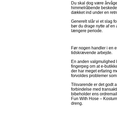
Du skal dog være årvågen 
himmelråbende beskeden,
dækket ind under en retn
Generelt slår vi et slag 
bør du drage nytte af en
længere periode.
Før nogen handler i en e-
tidskrævende arbejde.
En anden valgmulighed kun
fingerpeg om at e-butikke
der har meget erfaring m
forvoldes problemer som 
Tilsvarende er det godt
forbindelse med transakti
bibeholder ens ordremai
Fun With Hose – Kostume 
dreng.