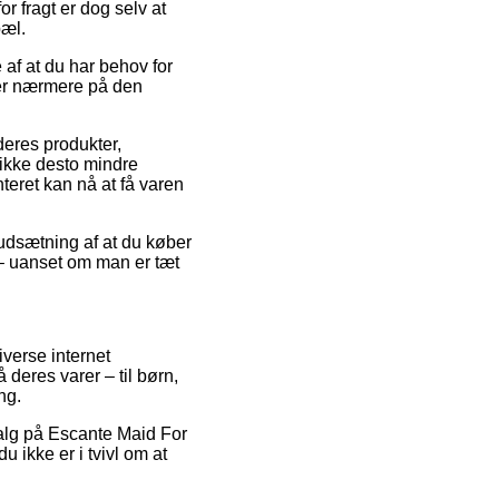
r fragt er dog selv at
pæl.
af at du har behov for
 ser nærmere på den
eres produkter,
ikke desto mindre
nteret kan nå at få varen
rudsætning af at du køber
 – uanset om man er tæt
iverse internet
 deres varer – til børn,
ng.
salg på Escante Maid For
 ikke er i tvivl om at