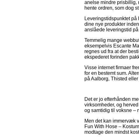
anelse mindre prisbillig,
hente ordren, som dog st
Leveringstidspunktet på 
dine nye produkter inden
anslåede leveringstid på
Temmelig mange webbutik
eksempelvis Escante Mai
regnes ud fra at der besti
ekspederet forinden pakke
Visse internet firmaer f
for en bestemt sum. Alter
på Aalborg, Thisted eller 
Det er jo efterhånden meg
virksomheder, og herved h
og samtidig til voksne –
Men det kan immervæk vis
Fun With Hose – Kostume S
modtage den mindst koste