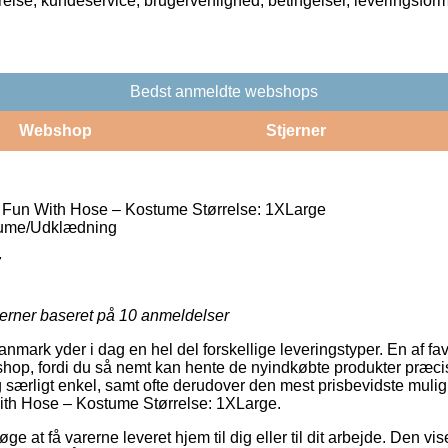
rrelse, kundeservice, brugervenlighed, betingelser, leveringsfor
Bedst anmeldte webshops
Webshop
Stjerner
 Fun With Hose – Kostume Størrelse: 1XLarge
ume/Udklædning
7
jerner baseret på
10
anmeldelser
nmark yder i dag en hel del forskellige leveringstyper. En af favo
eshop, fordi du så nemt kan hente de nyindkøbte produkter præcis
 særligt enkel, samt ofte derudover den mest prisbevidste muligh
th Hose – Kostume Størrelse: 1XLarge.
e at få varerne leveret hjem til dig eller til dit arbejde. Den vi