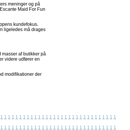
nters meninger og på
f Escante Maid For Fun
hoppens kundefokus.
om ligeledes må drages
 masser af butikker på
er videre udfører en
d modifikationer der
1
1
1
1
1
1
1
1
1
1
1
1
1
1
1
1
1
1
1
1
1
1
1
1
1
1
1
1
1
1
1
1
1
1
1
1
1
1
1
1
1
1
1
1
1
1
1
1
1
1
1
1
1
1
1
1
1
1
1
1
1
1