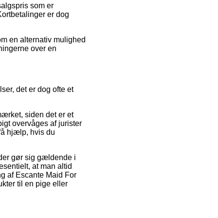
salgspris som er
ortbetalinger er dog
Som en alternativ mulighed
tningerne over en
er, det er dog ofte et
ærket, siden det er et
igt overvåges af jurister
å hjælp, hvis du
er gør sig gældende i
sentielt, at man altid
ng af Escante Maid For
er til en pige eller