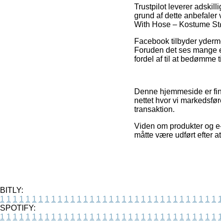
Trustpilot leverer adski
grund af dette anbefaler
With Hose – Kostume Stø
Facebook tilbyder yderme
Foruden det ses mange e
fordel af til at bedømme
Denne hjemmeside er fina
nettet hvor vi markedsfør
transaktion.
Viden om produkter og e-
måtte være udført efter a
BITLY:
1
1
1
1
1
1
1
1
1
1
1
1
1
1
1
1
1
1
1
1
1
1
1
1
1
1
1
1
1
1
1
1
1
1
SPOTIFY:
1
1
1
1
1
1
1
1
1
1
1
1
1
1
1
1
1
1
1
1
1
1
1
1
1
1
1
1
1
1
1
1
1
1