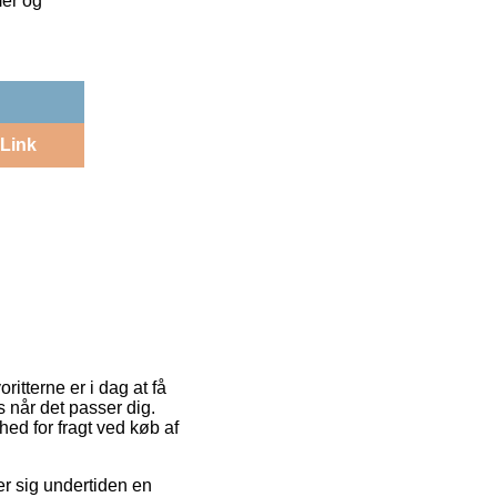
mer og
Link
ritterne er i dag at få
 når det passer dig.
ed for fragt ved køb af
ser sig undertiden en