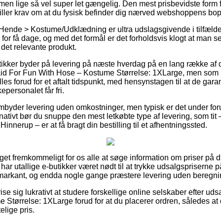
 men lige så vel super let gængelig. Den mest prisbevidste form fo
iller krav om at du fysisk befinder dig nærved webshoppens bo
Hende > Kostume/Udklædning er ultra udslagsgivende i tilfælde 
 for få dage, og med det formål er det forholdsvis klogt at man
 det relevante produkt.
ker byder på levering på næste hverdag på en lang række af d
d For Fun With Hose – Kostume Størrelse: 1XLarge, men som 
lles forud for et aftalt tidspunkt, med hensynstagen til at de gara
personalet får fri.
rembyder levering uden omkostninger, men typisk er det under fo
nativt bør du snuppe den mest letkøbte type af levering, som tit
Hinnerup – er at få bragt din bestilling til et afhentningssted.
et fremkommeligt for os alle at søge information om priser på d
ar utallige e-butikker været nødt til at trykke udsalgspriserne på
 markant, og endda nogle gange præstere levering uden beregni
e sig lukrativt at studere forskellige online selskaber efter ud
tørrelse: 1XLarge forud for at du placerer ordren, således at du
lige pris.