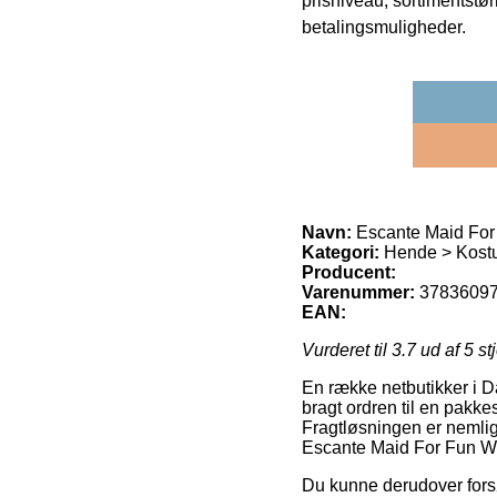
prisniveau, sortimentstø
betalingsmuligheder.
Navn:
Escante Maid For
Kategori:
Hende > Kost
Producent:
Varenummer:
3783609
EAN:
Vurderet til
3.7
ud af 5 st
En række netbutikker i Da
bragt ordren til en pakk
Fragtløsningen er nemlig
Escante Maid For Fun Wi
Du kunne derudover forsøg