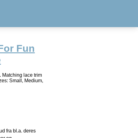
For Fun
e
. Matching lace trim
Sizes: Small, Medium,
 fra bl.a. deres