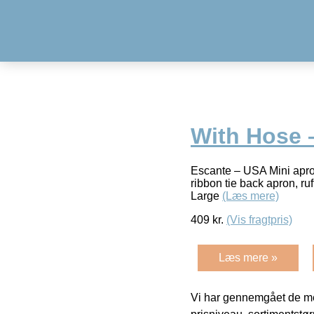
With Hose 
Escante – USA Mini apron
ribbon tie back apron, ru
Large
(Læs mere)
409
kr.
(Vis fragtpris)
Læs mere »
Vi har gennemgået de mes