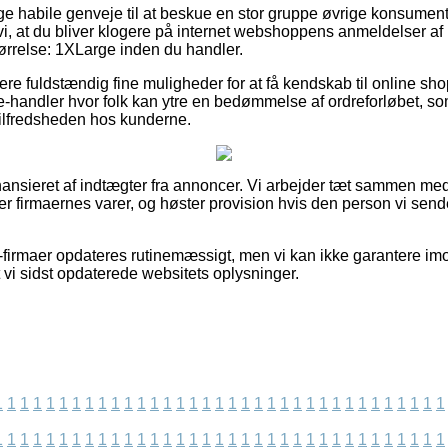
llige habile genveje til at beskue en stor gruppe øvrige konsume
 vi, at du bliver klogere på internet webshoppens anmeldelser a
rrelse: 1XLarge inden du handler.
re fuldstændig fine muligheder for at få kendskab til online s
-handler hvor folk kan ytre en bedømmelse af ordreforløbet, s
 tilfredsheden hos kunderne.
nsieret af indtægter fra annoncer. Vi arbejder tæt sammen med
er firmaernes varer, og høster provision hvis den person vi send
firmaer opdateres rutinemæssigt, men vi kan ikke garantere imo
t vi sidst opdaterede websitets oplysninger.
1
1
1
1
1
1
1
1
1
1
1
1
1
1
1
1
1
1
1
1
1
1
1
1
1
1
1
1
1
1
1
1
1
1
1
1
1
1
1
1
1
1
1
1
1
1
1
1
1
1
1
1
1
1
1
1
1
1
1
1
1
1
1
1
1
1
1
1
1
1