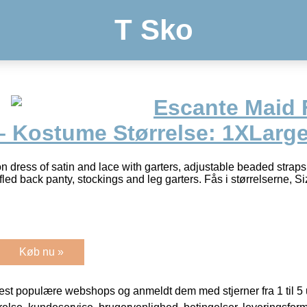
T Sko
Escante Maid 
– Kostume Størrelse: 1XLarg
 dress of satin and lace with garters, adjustable beaded straps
ffled back panty, stockings and leg garters. Fås i størrelserne, 
Køb nu »
t populære webshops og anmeldt dem med stjerner fra 1 til 5 ud