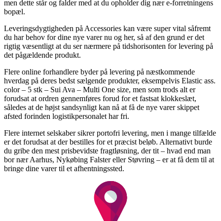
men dette står og falder med at du opholder dig nær e-forretningens
bopæl.
Leveringsdygtigheden på Accessories kan være super vital såfremt
du har behov for dine nye varer nu og her, så af den grund er det
rigtig væsentligt at du ser nærmere på tidshorisonten for levering på
det pågældende produkt.
Flere online forhandlere byder på levering på næstkommende
hverdag på deres bedst sælgende produkter, eksempelvis Elastic ass.
color – 5 stk – Sui Ava – Multi One size, men som trods alt er
forudsat at ordren gennemføres forud for et fastsat klokkeslæt,
således at de højst sandsynligt kan nå at få de nye varer skippet
afsted forinden logistikpersonalet har fri.
Flere internet selskaber sikrer portofri levering, men i mange tilfælde
er det forudsat at der bestilles for et præcist beløb. Alternativt burde
du gribe den mest prisbevidste fragtløsning, der tit – hvad end man
bor nær Aarhus, Nykøbing Falster eller Støvring – er at få dem til at
bringe dine varer til et afhentningssted.