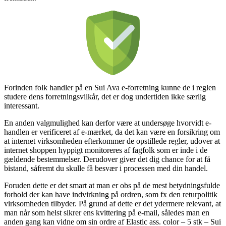
Forinden folk handler på en Sui Ava e-forretning kunne de i reglen
studere dens forretningsvilkår, det er dog undertiden ikke særlig
interessant.
En anden valgmulighed kan derfor være at undersøge hvorvidt e-
handlen er verificeret af e-mærket, da det kan være en forsikring om
at internet virksomheden efterkommer de opstillede regler, udover at
internet shoppen hyppigt monitoreres af fagfolk som er inde i de
gældende bestemmelser. Derudover giver det dig chance for at få
bistand, såfremt du skulle få besvær i processen med din handel.
Foruden dette er det smart at man er obs på de mest betydningsfulde
forhold der kan have indvirkning på ordren, som fx den returpolitik
virksomheden tilbyder. På grund af dette er det ydermere relevant, at
man når som helst sikrer ens kvittering på e-mail, således man en
anden gang kan vidne om sin ordre af Elastic ass. color – 5 stk – Sui