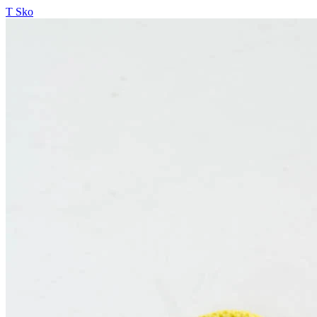
T Sko