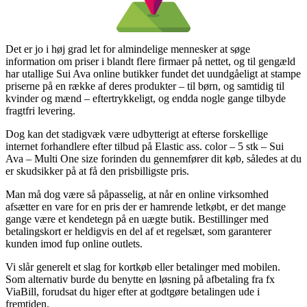
Det er jo i høj grad let for almindelige mennesker at søge
information om priser i blandt flere firmaer på nettet, og til gengæld
har utallige Sui Ava online butikker fundet det uundgåeligt at stampe
priserne på en række af deres produkter – til børn, og samtidig til
kvinder og mænd – eftertrykkeligt, og endda nogle gange tilbyde
fragtfri levering.
Dog kan det stadigvæk være udbytterigt at efterse forskellige
internet forhandlere efter tilbud på Elastic ass. color – 5 stk – Sui
Ava – Multi One size forinden du gennemfører dit køb, således at du
er skudsikker på at få den prisbilligste pris.
Man må dog være så påpasselig, at når en online virksomhed
afsætter en vare for en pris der er hamrende letkøbt, er det mange
gange være et kendetegn på en uægte butik. Bestillinger med
betalingskort er heldigvis en del af et regelsæt, som garanterer
kunden imod fup online outlets.
Vi slår generelt et slag for kortkøb eller betalinger med mobilen.
Som alternativ burde du benytte en løsning på afbetaling fra fx
ViaBill, forudsat du higer efter at godtgøre betalingen ude i
fremtiden.