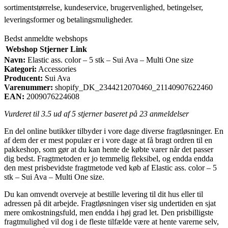
sortimentstørrelse, kundeservice, brugervenlighed, betingelser,
leveringsformer og betalingsmuligheder.
Bedst anmeldte webshops
Webshop
Stjerner
Link
Navn:
Elastic ass. color – 5 stk – Sui Ava – Multi One size
Kategori:
Accessories
Producent:
Sui Ava
Varenummer:
shopify_DK_2344212070460_21140907622460
EAN:
2009076224608
Vurderet til
3.5
ud af 5 stjerner baseret på
23
anmeldelser
En del online butikker tilbyder i vore dage diverse fragtløsninger. En
af dem der er mest populær er i vore dage at få bragt ordren til en
pakkeshop, som gør at du kan hente de købte varer når det passer
dig bedst. Fragtmetoden er jo temmelig fleksibel, og endda endda
den mest prisbevidste fragtmetode ved køb af Elastic ass. color – 5
stk – Sui Ava – Multi One size.
Du kan omvendt overveje at bestille levering til dit hus eller til
adressen på dit arbejde. Fragtløsningen viser sig undertiden en sjat
mere omkostningsfuld, men endda i høj grad let. Den prisbilligste
fragtmulighed vil dog i de fleste tilfælde være at hente varerne selv,