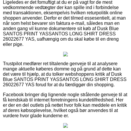
Ligeledes er det fornuftigt at du er på vagt for de mest
vedkommende vedtægter der kan spille ind i forbindelse
med transaktionen, eksempelvis hvilken returpolitik online
shoppen anvender. Derfor er det tilmed essesentielt, at man
når som helst bevarer sin faktura e-mail, således man en
anden gang vil kunne dokumentere sit køb af Dusk Blue
SANTOS PRINT YASSANTOS LONG SHIRT DRESS
26022677 YAS, uafhængig om du skal købe til en dreng
eller pige.
Trustpilot medfører ret tiltalende genveje til at analysere
mange aktuelle køberes domme og på grund af dette kan
det være til hjælp, at du tolker webshoppens kritik af Dusk
Blue SANTOS PRINT YASSANTOS LONG SHIRT DRESS
26022677 YAS forud for at du færdiggør din shopping.
Facebook bringer dig lignende nogle strålende genveje til at
få kendskab til internet forretningens kundetilfredshed. Her
er der en del outlets på nettet hvor folk kan meddele en kritik
af deres købsoplevelse, hvilket også bør anvendes til at
vurdere hvor glade kunderne er.