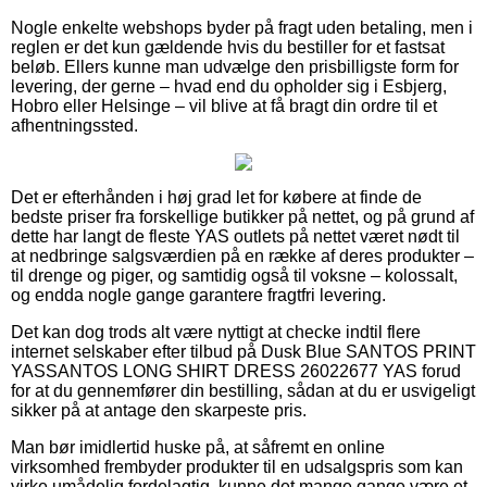
Nogle enkelte webshops byder på fragt uden betaling, men i
reglen er det kun gældende hvis du bestiller for et fastsat
beløb. Ellers kunne man udvælge den prisbilligste form for
levering, der gerne – hvad end du opholder sig i Esbjerg,
Hobro eller Helsinge – vil blive at få bragt din ordre til et
afhentningssted.
Det er efterhånden i høj grad let for købere at finde de
bedste priser fra forskellige butikker på nettet, og på grund af
dette har langt de fleste YAS outlets på nettet været nødt til
at nedbringe salgsværdien på en række af deres produkter –
til drenge og piger, og samtidig også til voksne – kolossalt,
og endda nogle gange garantere fragtfri levering.
Det kan dog trods alt være nyttigt at checke indtil flere
internet selskaber efter tilbud på Dusk Blue SANTOS PRINT
YASSANTOS LONG SHIRT DRESS 26022677 YAS forud
for at du gennemfører din bestilling, sådan at du er usvigeligt
sikker på at antage den skarpeste pris.
Man bør imidlertid huske på, at såfremt en online
virksomhed frembyder produkter til en udsalgspris som kan
virke umådelig fordelagtig, kunne det mange gange være et