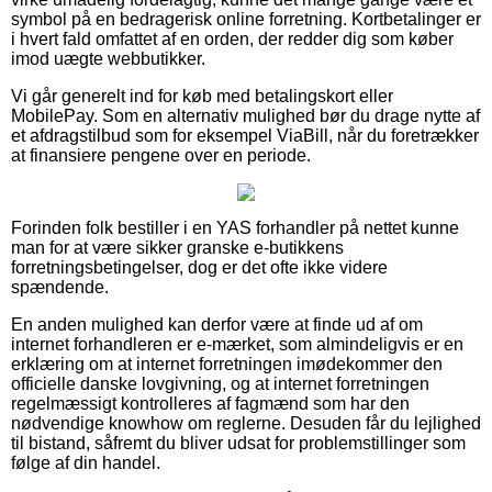
symbol på en bedragerisk online forretning. Kortbetalinger er
i hvert fald omfattet af en orden, der redder dig som køber
imod uægte webbutikker.
Vi går generelt ind for køb med betalingskort eller
MobilePay. Som en alternativ mulighed bør du drage nytte af
et afdragstilbud som for eksempel ViaBill, når du foretrækker
at finansiere pengene over en periode.
Forinden folk bestiller i en YAS forhandler på nettet kunne
man for at være sikker granske e-butikkens
forretningsbetingelser, dog er det ofte ikke videre
spændende.
En anden mulighed kan derfor være at finde ud af om
internet forhandleren er e-mærket, som almindeligvis er en
erklæring om at internet forretningen imødekommer den
officielle danske lovgivning, og at internet forretningen
regelmæssigt kontrolleres af fagmænd som har den
nødvendige knowhow om reglerne. Desuden får du lejlighed
til bistand, såfremt du bliver udsat for problemstillinger som
følge af din handel.