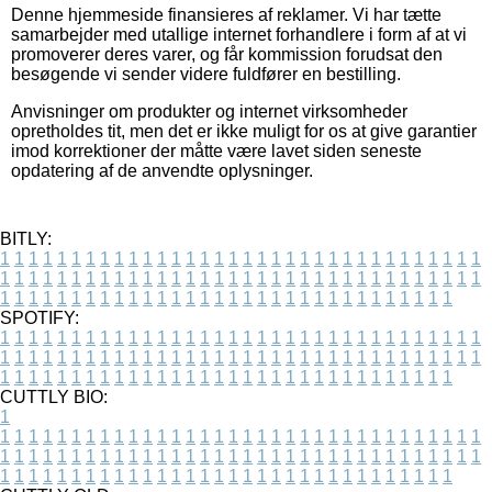
Denne hjemmeside finansieres af reklamer. Vi har tætte
samarbejder med utallige internet forhandlere i form af at vi
promoverer deres varer, og får kommission forudsat den
besøgende vi sender videre fuldfører en bestilling.
Anvisninger om produkter og internet virksomheder
opretholdes tit, men det er ikke muligt for os at give garantier
imod korrektioner der måtte være lavet siden seneste
opdatering af de anvendte oplysninger.
BITLY:
1
1
1
1
1
1
1
1
1
1
1
1
1
1
1
1
1
1
1
1
1
1
1
1
1
1
1
1
1
1
1
1
1
1
1
1
1
1
1
1
1
1
1
1
1
1
1
1
1
1
1
1
1
1
1
1
1
1
1
1
1
1
1
1
1
1
1
1
1
1
1
1
1
1
1
1
1
1
1
1
1
1
1
1
1
1
1
1
1
1
1
1
1
1
1
1
1
1
1
1
SPOTIFY:
1
1
1
1
1
1
1
1
1
1
1
1
1
1
1
1
1
1
1
1
1
1
1
1
1
1
1
1
1
1
1
1
1
1
1
1
1
1
1
1
1
1
1
1
1
1
1
1
1
1
1
1
1
1
1
1
1
1
1
1
1
1
1
1
1
1
1
1
1
1
1
1
1
1
1
1
1
1
1
1
1
1
1
1
1
1
1
1
1
1
1
1
1
1
1
1
1
1
1
1
CUTTLY BIO:
1
1
1
1
1
1
1
1
1
1
1
1
1
1
1
1
1
1
1
1
1
1
1
1
1
1
1
1
1
1
1
1
1
1
1
1
1
1
1
1
1
1
1
1
1
1
1
1
1
1
1
1
1
1
1
1
1
1
1
1
1
1
1
1
1
1
1
1
1
1
1
1
1
1
1
1
1
1
1
1
1
1
1
1
1
1
1
1
1
1
1
1
1
1
1
1
1
1
1
1
1