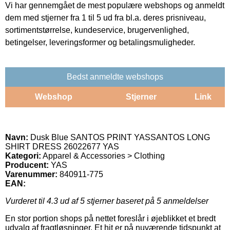
Vi har gennemgået de mest populære webshops og anmeldt
dem med stjerner fra 1 til 5 ud fra bl.a. deres prisniveau,
sortimentstørrelse, kundeservice, brugervenlighed,
betingelser, leveringsformer og betalingsmuligheder.
Bedst anmeldte webshops
Webshop
Stjerner
Link
Navn:
Dusk Blue SANTOS PRINT YASSANTOS LONG
SHIRT DRESS 26022677 YAS
Kategori:
Apparel & Accessories > Clothing
Producent:
YAS
Varenummer:
840911-775
EAN:
Vurderet til
4.3
ud af 5 stjerner baseret på
5
anmeldelser
En stor portion shops på nettet foreslår i øjeblikket et bredt
udvalg af fragtløsninger. Et hit er på nuværende tidspunkt at