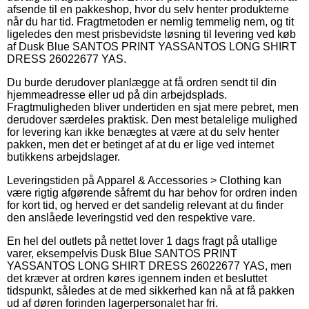
afsende til en pakkeshop, hvor du selv henter produkterne
når du har tid. Fragtmetoden er nemlig temmelig nem, og tit
ligeledes den mest prisbevidste løsning til levering ved køb
af Dusk Blue SANTOS PRINT YASSANTOS LONG SHIRT
DRESS 26022677 YAS.
Du burde derudover planlægge at få ordren sendt til din
hjemmeadresse eller ud på din arbejdsplads.
Fragtmuligheden bliver undertiden en sjat mere pebret, men
derudover særdeles praktisk. Den mest betalelige mulighed
for levering kan ikke benægtes at være at du selv henter
pakken, men det er betinget af at du er lige ved internet
butikkens arbejdslager.
Leveringstiden på Apparel & Accessories > Clothing kan
være rigtig afgørende såfremt du har behov for ordren inden
for kort tid, og herved er det sandelig relevant at du finder
den anslåede leveringstid ved den respektive vare.
En hel del outlets på nettet lover 1 dags fragt på utallige
varer, eksempelvis Dusk Blue SANTOS PRINT
YASSANTOS LONG SHIRT DRESS 26022677 YAS, men
det kræver at ordren køres igennem inden et besluttet
tidspunkt, således at de med sikkerhed kan nå at få pakken
ud af døren forinden lagerpersonalet har fri.