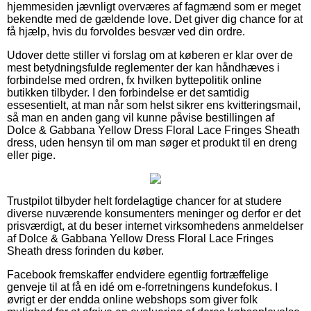
hjemmesiden jævnligt overværes af fagmænd som er meget
bekendte med de gældende love. Det giver dig chance for at
få hjælp, hvis du forvoldes besvær ved din ordre.
Udover dette stiller vi forslag om at køberen er klar over de
mest betydningsfulde reglementer der kan håndhæves i
forbindelse med ordren, fx hvilken byttepolitik online
butikken tilbyder. I den forbindelse er det samtidig
essesentielt, at man når som helst sikrer ens kvitteringsmail,
så man en anden gang vil kunne påvise bestillingen af
Dolce & Gabbana Yellow Dress Floral Lace Fringes Sheath
dress, uden hensyn til om man søger et produkt til en dreng
eller pige.
Trustpilot tilbyder helt fordelagtige chancer for at studere
diverse nuværende konsumenters meninger og derfor er det
prisværdigt, at du beser internet virksomhedens anmeldelser
af Dolce & Gabbana Yellow Dress Floral Lace Fringes
Sheath dress forinden du køber.
Facebook fremskaffer endvidere egentlig fortræffelige
genveje til at få en idé om e-forretningens kundefokus. I
øvrigt er der endda online webshops som giver folk