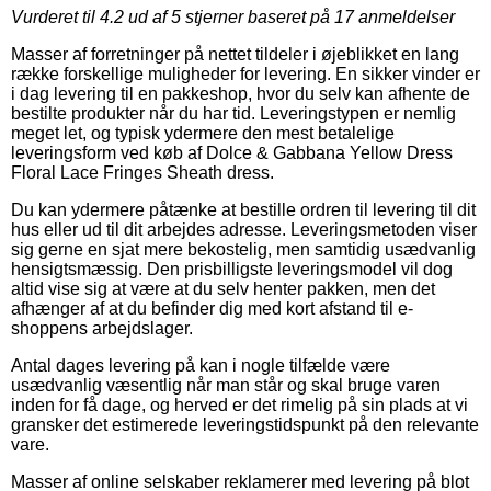
Vurderet til
4.2
ud af 5 stjerner baseret på
17
anmeldelser
Masser af forretninger på nettet tildeler i øjeblikket en lang
række forskellige muligheder for levering. En sikker vinder er
i dag levering til en pakkeshop, hvor du selv kan afhente de
bestilte produkter når du har tid. Leveringstypen er nemlig
meget let, og typisk ydermere den mest betalelige
leveringsform ved køb af Dolce & Gabbana Yellow Dress
Floral Lace Fringes Sheath dress.
Du kan ydermere påtænke at bestille ordren til levering til dit
hus eller ud til dit arbejdes adresse. Leveringsmetoden viser
sig gerne en sjat mere bekostelig, men samtidig usædvanlig
hensigtsmæssig. Den prisbilligste leveringsmodel vil dog
altid vise sig at være at du selv henter pakken, men det
afhænger af at du befinder dig med kort afstand til e-
shoppens arbejdslager.
Antal dages levering på kan i nogle tilfælde være
usædvanlig væsentlig når man står og skal bruge varen
inden for få dage, og herved er det rimelig på sin plads at vi
gransker det estimerede leveringstidspunkt på den relevante
vare.
Masser af online selskaber reklamerer med levering på blot