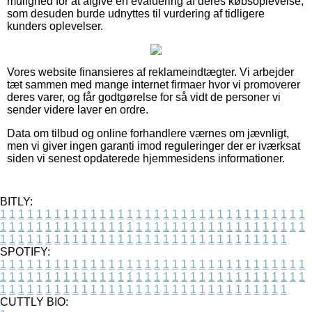
mulighed for at afgive en evaluering af deres købsoplevelse,
som desuden burde udnyttes til vurdering af tidligere
kunders oplevelser.
Vores website finansieres af reklameindtægter. Vi arbejder
tæt sammen med mange internet firmaer hvor vi promoverer
deres varer, og får godtgørelse for så vidt de personer vi
sender videre laver en ordre.
Data om tilbud og online forhandlere værnes om jævnligt,
men vi giver ingen garanti imod reguleringer der er iværksat
siden vi senest opdaterede hjemmesidens informationer.
BITLY:
1
1
1
1
1
1
1
1
1
1
1
1
1
1
1
1
1
1
1
1
1
1
1
1
1
1
1
1
1
1
1
1
1
1
1
1
1
1
1
1
1
1
1
1
1
1
1
1
1
1
1
1
1
1
1
1
1
1
1
1
1
1
1
1
1
1
1
1
1
1
1
1
1
1
1
1
1
1
1
1
1
1
1
1
1
1
1
1
1
1
1
1
1
1
1
1
1
1
1
1
SPOTIFY:
1
1
1
1
1
1
1
1
1
1
1
1
1
1
1
1
1
1
1
1
1
1
1
1
1
1
1
1
1
1
1
1
1
1
1
1
1
1
1
1
1
1
1
1
1
1
1
1
1
1
1
1
1
1
1
1
1
1
1
1
1
1
1
1
1
1
1
1
1
1
1
1
1
1
1
1
1
1
1
1
1
1
1
1
1
1
1
1
1
1
1
1
1
1
1
1
1
1
1
1
CUTTLY BIO: