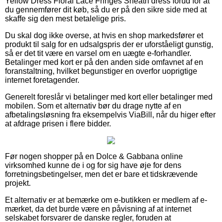
Yellow Dress Floral Lace Fringes Sheath dress forud for at
du gennemfører dit køb, så du er på den sikre side med at
skaffe sig den mest betalelige pris.
Du skal dog ikke overse, at hvis en shop markedsfører et
produkt til salg for en udsalgspris der er uforståeligt gunstig,
så er det tit være en varsel om en uægte e-forhandler.
Betalinger med kort er på den anden side omfavnet af en
foranstaltning, hvilket begunstiger en overfor uoprigtige
internet foretagender.
Generelt foreslår vi betalinger med kort eller betalinger med
mobilen. Som et alternativ bør du drage nytte af en
afbetalingsløsning fra eksempelvis ViaBill, når du higer efter
at afdrage prisen i flere bidder.
Før nogen shopper på en Dolce & Gabbana online
virksomhed kunne de i og for sig have øje for dens
forretningsbetingelser, men det er bare et tidskrævende
projekt.
Et alternativ er at bemærke om e-butikken er medlem af e-
mærket, da det burde være en påvisning af at internet
selskabet forsvarer de danske regler, foruden at