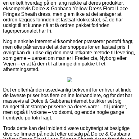
en enkelt hverdag på en lang række af deres produkter,
eksempelvis Dolce & Gabbana Yellow Dress Floral Lace
Fringes Sheath dress, men glem ikke at det antager at
ordren lægges forinden et fastsat klokkeslæt, så de har
udsigt til at kunne nå at få ordren pakket forinden
lagerpersonalet har fri.
Nogle enkelte internet virksomheder præsterer portofri fragt,
men ofte påkræves det at der shoppes for en fastsat pris. I
øvrigt kan du udse dig den mest letkøbte metode til levering,
som gerne – uanset om man er i Fredericia, Nyborg eller
Vejen – er at få dem til at bringe din pakke til et
afhentningssted.
Det er efterhånden usædvanlig bekvemt for enhver at finde
de laveste priser hos flere online forhandlere, og for det har
massevis af Dolce & Gabbana internet butikker set sig
tvunget til at stampe priserne på deres varer – til juniorer,
men også til voksne – voldsomt, og endda nogle gange
frembyde portofri fragt.
Trods dette kan det imidlertid være udbytterigt at besigtige
diverse firmaer på nettet efter udsalg på Dolce & Gabbana