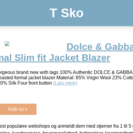
T Sko
Dolce & Gabb
l Slim fit Jacket Blazer
ous brand new with tags 100% Authentic DOLCE & GABBANA
asted formal jacket blazer Material: 65% Virgin Wool 23% Co
00% Silk Four front button
(Læs mere)
Køb nu »
t populære webshops og anmeldt dem med stjerner fra 1 til 5 ud