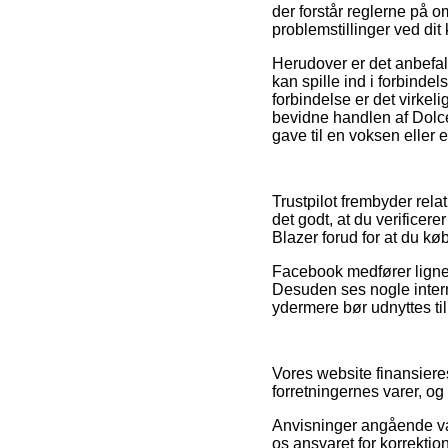
der forstår reglerne på o
problemstillinger ved dit
Herudover er det anbefa
kan spille ind i forbinde
forbindelse er det virkel
bevidne handlen af Dolc
gave til en voksen eller e
Trustpilot frembyder rel
det godt, at du verifice
Blazer forud for at du køb
Facebook medfører lignen
Desuden ses nogle intern
ydermere bør udnyttes til 
Vores website finansiere
forretningernes varer, og
Anvisninger angående var
os ansvaret for korrektio