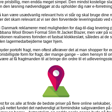
dre prisbillig, men endda meget simpel. Den mindst kostelige sla
n den løsning nødvendiggør at du opholder dig nær e-forretnin
kan være usædvanlig relevant hvis vi står og skal bruge dine 
r det skam relevant at vi ser den forventede leveringsdato ved 
i Danmark reklamerer med muligheden for dag-til-dag levering p
bana Wool Brown Formal Slim fit Jacket Blazer, men vær på va
tionen realiseres forinden et fastsat klokkeslæt, således at de 
nden lagermedarbejderne tager hjem.
yder portofri fragt, men oftest afkræver det at man shopper for en
prisbilligste form for fragt, der mange gange – uden hensyn til o
 være at få fragtmanden til at bringe din ordre til et udleveringsst
 for os alle at finde de bedste priser på flere online selskaber, o
 nettet fundet det nødvendigt at formindske salgsværdien på d