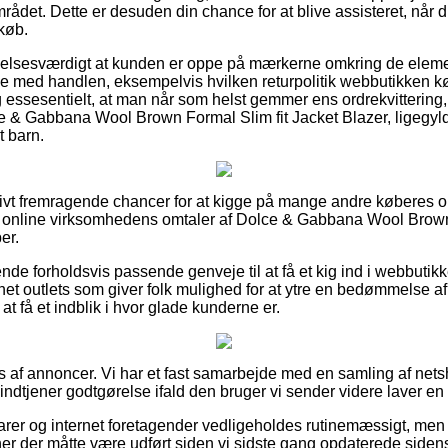
mrådet. Dette er desuden din chance for at blive assisteret, når 
 køb.
lelsesværdigt at kunden er oppe på mærkerne omkring de elemen
lse med handlen, eksempelvis hvilken returpolitik webbutikken k
ig essesentielt, at man når som helst gemmer ens ordrekvitterin
e & Gabbana Wool Brown Formal Slim fit Jacket Blazer, ligegyl
t barn.
ativt fremragende chancer for at kigge på mange andre køberes o
rer online virksomhedens omtaler af Dolce & Gabbana Wool Brown
er.
de forholdsvis passende genveje til at få et kig ind i webbutik
et outlets som giver folk mulighed for at ytre en bedømmelse af
at få et indblik i hvor glade kunderne er.
s af annoncer. Vi har et fast samarbejde med en samling af nets
 indtjener godtgørelse ifald den bruger vi sender videre laver en 
er og internet foretagender vedligeholdes rutinemæssigt, men 
ner der måtte være udført siden vi sidste gang opdaterede sidens