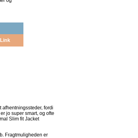
mer og
Link
t afhentningssteder, fordi
 er jo super smart, og ofte
al Slim fit Jacket
 job. Fragtmuligheden er