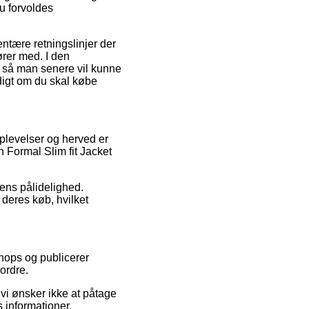
du forvoldes
tære retningslinjer der
ører med. I den
g, så man senere vil kunne
digt om du skal købe
plevelser og herved er
 Formal Slim fit Jacket
kens pålidelighed.
 deres køb, hvilket
hops og publicerer
ordre.
vi ønsker ikke at påtage
 informationer.