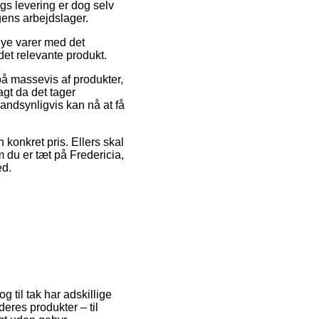
gs levering er dog selv
gens arbejdslager.
nye varer med det
det relevante produkt.
å massevis af produkter,
gt da det tager
sandsynligvis kan nå at få
 konkret pris. Ellers skal
m du er tæt på Fredericia,
ed.
g til tak har adskillige
eres produkter – til