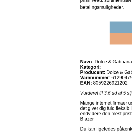
prisniveau, sortimentstø
betalingsmuligheder.
Navn:
Dolce & Gabbana W
Kategori:
Producent:
Dolce & Ga
Varenummer:
6129047
EAN:
8059226921202
Vurderet til
3.6
ud af 5 st
Mange internet firmaer ud
det giver dig fuld fleksib
endvidere den mest pris
Blazer.
Du kan ligeledes påtænke a