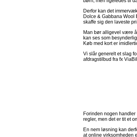
børn, men ligeledes til 
Derfor kan det immervæk v
Dolce & Gabbana Wool Bro
skaffe sig den laveste pri
Man bør alligevel være år
kan ses som besynderligt 
Køb med kort er imidlerti
Vi slår generelt et slag 
afdragstilbud fra fx ViaBi
Forinden nogen handler 
regler, men det er tit et 
En nem løsning kan derf
at online virksomheden e