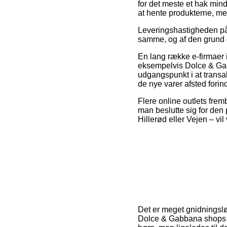
for det meste et hak min
at hente produkterne, me
Leveringshastigheden på 
samme, og af den grund e
En lang række e-firmaer 
eksempelvis Dolce & Gab
udgangspunkt i at transak
de nye varer afsted fori
Flere online outlets fremb
man beslutte sig for den 
Hillerød eller Vejen – vil
Det er meget gnidningsløst
Dolce & Gabbana shops på