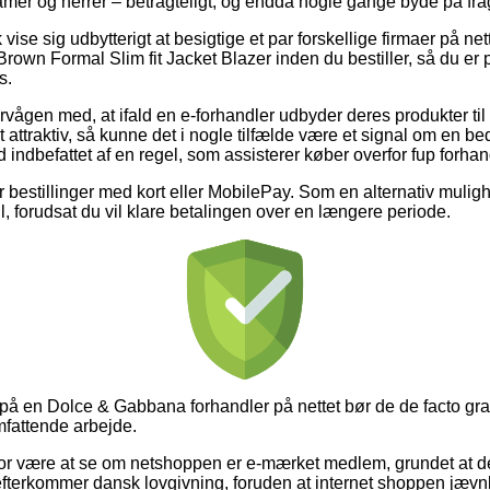
damer og herrer – betragteligt, og endda nogle gange byde på fra
ise sig udbytterigt at besigtige et par forskellige firmaer på net
wn Formal Slim fit Jacket Blazer inden du bestiller, så du er 
s.
vågen med, at ifald en e-forhandler udbyder deres produkter til 
attraktiv, så kunne det i nogle tilfælde være et signal om en be
d indbefattet af en regel, som assisterer køber overfor fup forhan
for bestillinger med kort eller MobilePay. Som en alternativ muli
ll, forudsat du vil klare betalingen over en længere periode.
på en Dolce & Gabbana forhandler på nettet bør de de facto gr
omfattende arbejde.
or være at se om netshoppen er e-mærket medlem, grundet at de
fterkommer dansk lovgivning, foruden at internet shoppen jævnl