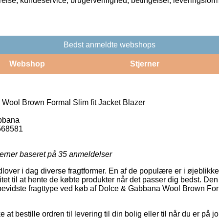
rrelse, kundeservice, brugervenlighed, betingelser, leveringsfor
Bedst anmeldte webshops
Webshop
Stjerner
ool Brown Formal Slim fit Jacket Blazer
bbana
568581
jerner baseret på
35
anmeldelser
lover i dag diverse fragtformer. En af de populære er i øjeblikke
ilitet til at hente de købte produkter når det passer dig bedst. Den
bevidste fragttype ved køb af Dolce & Gabbana Wool Brown Form
t bestille ordren til levering til din bolig eller til når du er på