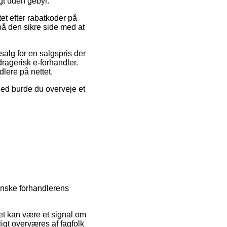
gt uden gebyr.
tet efter rabatkoder på
på den sikre side med at
salg for en salgspris der
dragerisk e-forhandler.
dlere på nettet.
ghed burde du overveje et
anske forhandlerens
t kan være et signal om
igt overværes af fagfolk