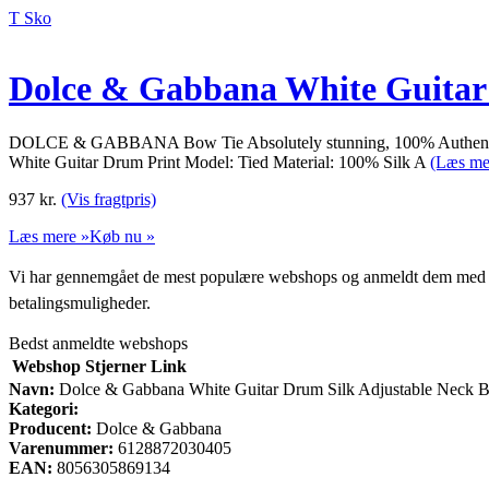
T Sko
Dolce & Gabbana White Guitar 
DOLCE & GABBANA Bow Tie Absolutely stunning, 100% Authentic, br
White Guitar Drum Print Model: Tied Material: 100% Silk A
(Læs me
937
kr.
(Vis fragtpris)
Læs mere »
Køb nu »
Vi har gennemgået de mest populære webshops og anmeldt dem med stjern
betalingsmuligheder.
Bedst anmeldte webshops
Webshop
Stjerner
Link
Navn:
Dolce & Gabbana White Guitar Drum Silk Adjustable Neck B
Kategori:
Producent:
Dolce & Gabbana
Varenummer:
6128872030405
EAN:
8056305869134