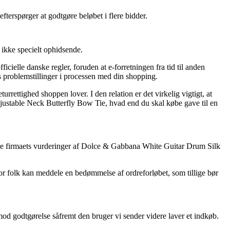
terspørger at godtgøre beløbet i flere bidder.
 ikke specielt ophidsende.
cielle danske regler, foruden at e-forretningen fra tid til anden
s problemstillinger i processen med din shopping.
rettighed shoppen lover. I den relation er det virkelig vigtigt, at
justable Neck Butterfly Bow Tie, hvad end du skal købe gave til en
nline firmaets vurderinger af Dolce & Gabbana White Guitar Drum Silk
vor folk kan meddele en bedømmelse af ordreforløbet, som tillige bør
mod godtgørelse såfremt den bruger vi sender videre laver et indkøb.