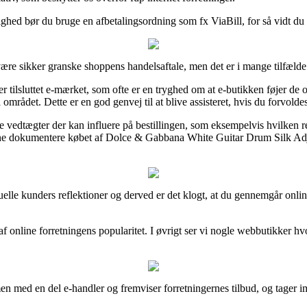
hed bør du bruge en afbetalingsordning som fx ViaBill, for så vidt du ef
ære sikker granske shoppens handelsaftale, men det er i mange tilfælde
lsluttet e-mærket, som ofte er en tryghed om at e-butikken føjer de offi
rådet. Dette er en god genvej til at blive assisteret, hvis du forvolde
vedtægter der kan influere på bestillingen, som eksempelvis hvilken retur
 kunne dokumentere købet af Dolce & Gabbana White Guitar Drum Silk Ad
ktuelle kunders reflektioner og derved er det klogt, at du gennemgår o
f online forretningens popularitet. I øvrigt ser vi nogle webbutikker h
en med en del e-handler og fremviser forretningernes tilbud, og tager i