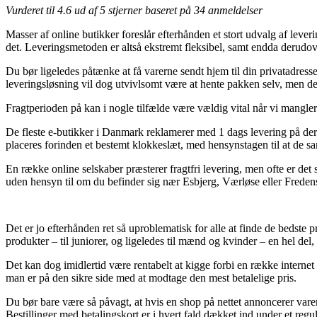
Vurderet til
4.6
ud af 5 stjerner baseret på
34
anmeldelser
Masser af online butikker foreslår efterhånden et stort udvalg af leverin
det. Leveringsmetoden er altså ekstremt fleksibel, samt endda derud
Du bør ligeledes påtænke at få varerne sendt hjem til din privatadress
leveringsløsning vil dog utvivlsomt være at hente pakken selv, men de
Fragtperioden på kan i nogle tilfælde være vældig vital når vi mangl
De fleste e-butikker i Danmark reklamerer med 1 dags levering på de
placeres forinden et bestemt klokkeslæt, med hensynstagen til at de san
En række online selskaber præsterer fragtfri levering, men ofte er de
uden hensyn til om du befinder sig nær Esbjerg, Værløse eller Fredensbor
Det er jo efterhånden ret så uproblematisk for alle at finde de bedste 
produkter – til juniorer, og ligeledes til mænd og kvinder – en hel de
Det kan dog imidlertid være rentabelt at kigge forbi en række intern
man er på den sikre side med at modtage den mest betalelige pris.
Du bør bare være så påvagt, at hvis en shop på nettet annoncerer varer 
Bestillinger med betalingskort er i hvert fald dækket ind under et regul