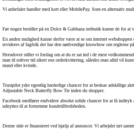
Vi anbefaler handler med kort eller MobilePay. Som en alternativ mulig
Før nogen bestiller på en Dolce & Gabbana netbutik kunne de for at v
En anden mulighed kunne derfor være at se om internet webshoppen er ti
revideres af fagfolk der har den nødvendige knowhow om reglerne på om
Herudover stiller vi forslag om at du er sat ind i de mest vedkommende 
man til enhver tid sikrer ens ordrekvittering, således man altid vil
mand eller kvinde.
Trustpilot yder egentlig hæderlige chancer for at beskue adskillige a
Adjustable Neck Butterfly Bow Tie inden du shopper.
Facebook medfører endvidere absolut solide chancer for at få indtryk a
udnyttes til at fornemme kundetilfredsheden.
Denne side er finansieret ved hjælp af annoncer. Vi arbejder tæt samm