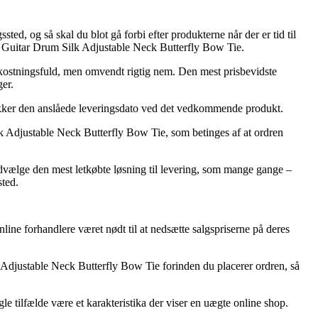
sted, og så skal du blot gå forbi efter produkterne når der er tid til
te Guitar Drum Silk Adjustable Neck Butterfly Bow Tie.
 omkostningsfuld, men omvendt rigtig nem. Den mest prisbevidste
ger.
jekker den anslåede leveringsdato ved det vedkommende produkt.
k Adjustable Neck Butterfly Bow Tie, som betinges af at ordren
udvælge den mest letkøbte løsning til levering, som mange gange –
sted.
nline forhandlere været nødt til at nedsætte salgspriserne på deres
 Adjustable Neck Butterfly Bow Tie forinden du placerer ordren, så
le tilfælde være et karakteristika der viser en uægte online shop.