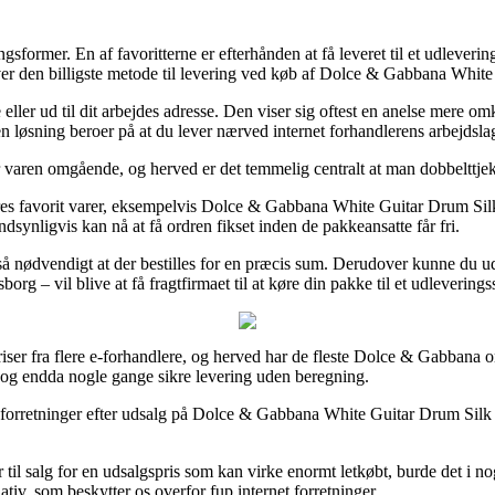
gsformer. En af favoritterne er efterhånden at få leveret til et udleverings
over den billigste metode til levering ved køb af Dolce & Gabbana Whi
e eller ud til dit arbejdes adresse. Den viser sig oftest en anelse mere
n løsning beroer på at du lever nærved internet forhandlerens arbejdsla
er varen omgående, og herved er det temmelig centralt at man dobbeltt
res favorit varer, eksempelvis Dolce & Gabbana White Guitar Drum Sil
dsynligvis kan nå at få ordren fikset inden de pakkeansatte får fri.
t så nødvendigt at der bestilles for en præcis sum. Derudover kunne du 
g – vil blive at få fragtfirmaet til at køre din pakke til et udleverings
priser fra flere e-forhandlere, og herved har de fleste Dolce & Gabbana o
l, og endda nogle gange sikre levering uden beregning.
et forretninger efter udsalg på Dolce & Gabbana White Guitar Drum Silk
til salg for en udsalgspris som kan virke enormt letkøbt, burde det i nog
ativ, som beskytter os overfor fup internet forretninger.