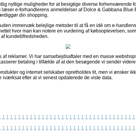
ntlig nyttige muligheder for at besigtige diverse forhenværende 
t du læser e-forhandlerens anmeldelser af Dolce & Gabbana Blu
færdiggør din shopping.
den immervæk belejlige metoder til at få en idé om e-handlen
å nettet hvor man kan notere en vurdering af købsoplevelsen, s
ryk af kundetilfredsheden.
 af reklamer. Vi har samarbejdsaftaler med en masse webshops
kasserer betaling i tilfælde af at den besøgende vi sender videre
odukter og internet selskaber opretholdes tit, men vi ønsker ikk
 iværksat efter at vi senest opdaterede de viste data.
1
1
1
1
1
1
1
1
1
1
1
1
1
1
1
1
1
1
1
1
1
1
1
1
1
1
1
1
1
1
1
1
1
1
1
1
1
1
1
1
1
1
1
1
1
1
1
1
1
1
1
1
1
1
1
1
1
1
1
1
1
1
1
1
1
1
1
1
1
1