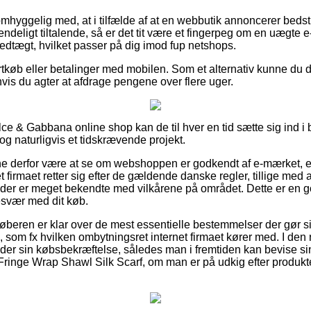
mhyggelig med, at i tilfælde af at en webbutik annoncerer bedst i 
endeligt tiltalende, så er det tit være et fingerpeg om en uægte 
vedtægt, hvilket passer på dig imod fup netshops.
ortkøb eller betalinger med mobilen. Som et alternativ kunne du 
hvis du agter at afdrage pengene over flere uger.
ce & Gabbana online shop kan de til hver en tid sætte sig ind i 
dog naturligvis et tidskrævende projekt.
 derfor være at se om webshoppen er godkendt af e-mærket, e
t firmaet retter sig efter de gældende danske regler, tillige med at
 der er meget bekendte med vilkårene på området. Dette er en go
esvær med dit køb.
 køberen er klar over de mest essentielle bestemmelser der gør 
som fx hvilken ombytningsret internet firmaet kører med. I den r
older sin købsbekræftelse, således man i fremtiden kan bevise sin
nge Wrap Shawl Silk Scarf, om man er på udkig efter produkter 