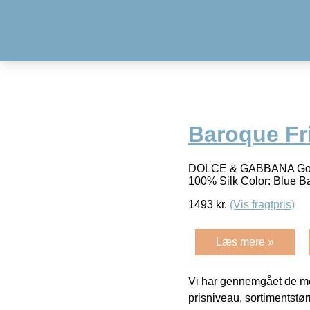
Baroque Fr
DOLCE & GABBANA Gorgeo
100% Silk Color: Blue B
1493
kr.
(Vis fragtpris)
Læs mere »
Vi har gennemgået de mes
prisniveau, sortimentstø