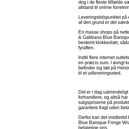
dog i de fleste tilfælde 
afstand til online forretn
Leveringstidspunktet på e
af den grund er det særde
En masse shops på nettet
& Gabbana Blue Baroque F
bestemt klokkeslæt, såda
fyraften.
Indtil flere internet out
en præcis sum. I øvrigt 
befinder sig tæt på Helsi
til et udleveringssted.
Det er i dag ualmindeligt
forhandlere, og altså ha
salgspriserne på produkte
garantere fragt uden beta
Derfor kan det imidlertid 
Blue Baroque Fringe Wrap 
betalelige pris.