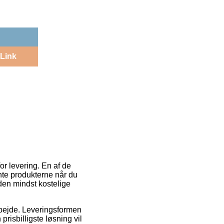
Link
or levering. En af de
ente produkterne når du
den mindst kostelige
arbejde. Leveringsformen
risbilligste løsning vil