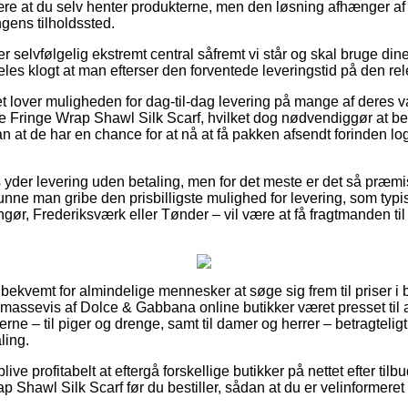
være at du selv henter produkterne, men den løsning afhænger af 
ingens tilholdssted.
r selvfølgelig ekstremt central såfremt vi står og skal bruge din
les klogt at man efterser den forventede leveringstid på den rel
 lover muligheden for dag-til-dag levering på mange af deres 
ringe Wrap Shawl Silk Scarf, hvilket dog nødvendiggør at best
n at de har en chance for at nå at få pakken afsendt forinden l
lets yder levering uden betaling, men for det meste er det så præm
kunne man gribe den prisbilligste mulighed for levering, som ty
ngør, Frederiksværk eller Tønder – vil være at få fragtmanden til
 bekvemt for almindelige mennesker at søge sig frem til priser i 
r massevis af Dolce & Gabbana online butikker været presset til
rne – til piger og drenge, samt til damer og herrer – betragteli
ling.
blive profitabelt at eftergå forskellige butikker på nettet efter t
Shawl Silk Scarf før du bestiller, sådan at du er velinformeret t