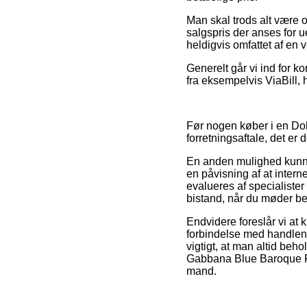
Man skal trods alt være o
salgspris der anses for u
heldigvis omfattet af en 
Generelt går vi ind for k
fra eksempelvis ViaBill, 
Før nogen køber i en Dol
forretningsaftale, det er 
En anden mulighed kunne
en påvisning af at interne
evalueres af specialister
bistand, når du møder b
Endvidere foreslår vi at
forbindelse med handlen, 
vigtigt, at man altid beh
Gabbana Blue Baroque Fri
mand.