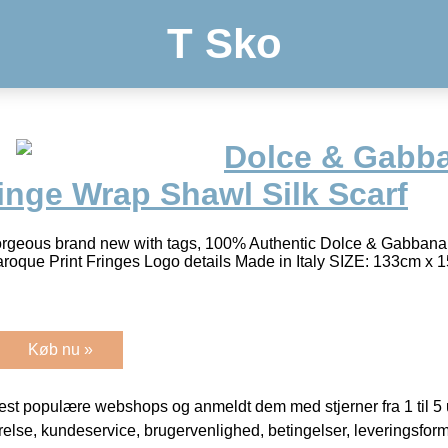
T Sko
Dolce & Gabb
inge Wrap Shawl Silk Scarf
us brand new with tags, 100% Authentic Dolce & Gabbana M
aroque Print Fringes Logo details Made in Italy SIZE: 133cm x
Køb nu »
t populære webshops og anmeldt dem med stjerner fra 1 til 5 ud
rrelse, kundeservice, brugervenlighed, betingelser, leveringsfor