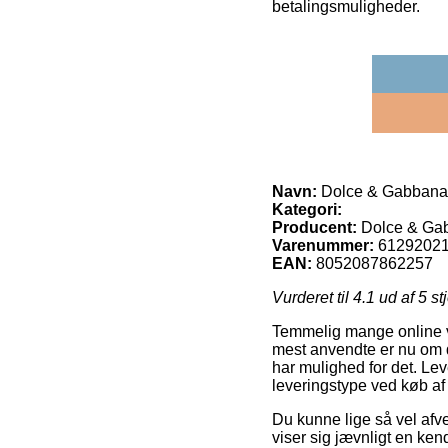
betalingsmuligheder.
Navn:
Dolce & Gabbana 
Kategori:
Producent:
Dolce & Ga
Varenummer:
6129202
EAN:
8052087862257
Vurderet til
4.1
ud af 5 st
Temmelig mange online va
mest anvendte er nu om da
har mulighed for det. Le
leveringstype ved køb a
Du kunne lige så vel afve
viser sig jævnligt en ke