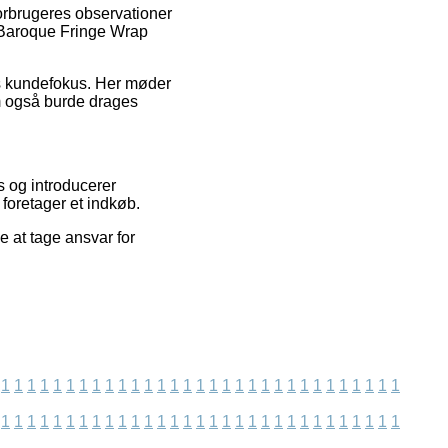
forbrugeres observationer
e Baroque Fringe Wrap
s kundefokus. Her møder
om også burde drages
 og introducerer
 foretager et indkøb.
e at tage ansvar for
1
1
1
1
1
1
1
1
1
1
1
1
1
1
1
1
1
1
1
1
1
1
1
1
1
1
1
1
1
1
1
1
1
1
1
1
1
1
1
1
1
1
1
1
1
1
1
1
1
1
1
1
1
1
1
1
1
1
1
1
1
1