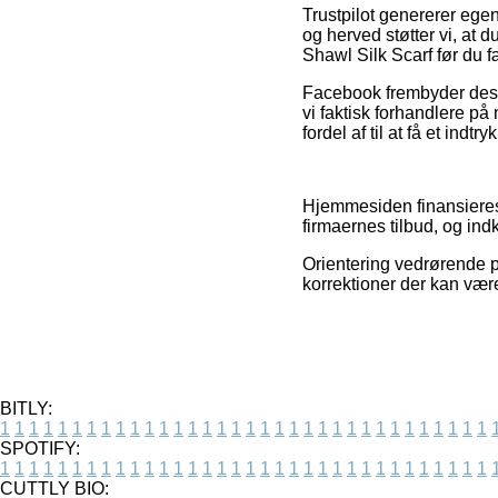
Trustpilot genererer ege
og herved støtter vi, a
Shawl Silk Scarf før du 
Facebook frembyder desu
vi faktisk forhandlere p
fordel af til at få et indt
Hjemmesiden finansieres
firmaernes tilbud, og ind
Orientering vedrørende pr
korrektioner der kan være
BITLY:
1
1
1
1
1
1
1
1
1
1
1
1
1
1
1
1
1
1
1
1
1
1
1
1
1
1
1
1
1
1
1
1
1
1
SPOTIFY:
1
1
1
1
1
1
1
1
1
1
1
1
1
1
1
1
1
1
1
1
1
1
1
1
1
1
1
1
1
1
1
1
1
1
CUTTLY BIO: