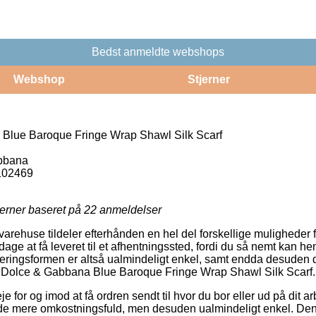
Bedst anmeldte webshops
Webshop
Stjerner
Blue Baroque Fringe Wrap Shawl Silk Scarf
bbana
102469
jerner baseret på
22
anmeldelser
rehuse tildeler efterhånden en hel del forskellige muligheder f
ge at få leveret til et afhentningssted, fordi du så nemt kan h
veringsformen er altså ualmindeligt enkel, samt endda desuden 
f Dolce & Gabbana Blue Baroque Fringe Wrap Shawl Silk Scarf.
je for og imod at få ordren sendt til hvor du bor eller ud på dit 
nde mere omkostningsfuld, men desuden ualmindeligt enkel. Den p