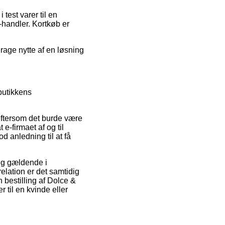
test varer til en
e-handler. Kortkøb er
drage nytte af en løsning
butikkens
ftersom det burde være
 e-firmaet af og til
d anledning til at få
sig gældende i
elation er det samtidig
 bestilling af Dolce &
til en kvinde eller