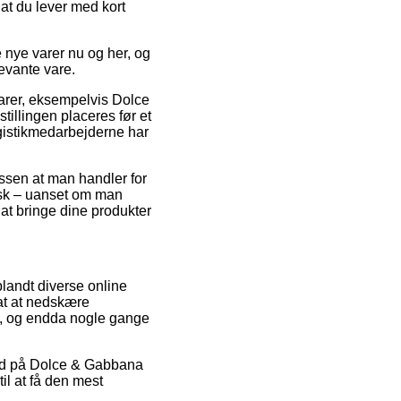
at du lever med kort
e nye varer nu og her, og
evante vare.
varer, eksempelvis Dolce
illingen placeres før et
ogistikmedarbejderne har
issen at man handler for
pisk – uanset om man
 at bringe dine produkter
blandt diverse online
 at at nedskære
gt, og endda nogle gange
ilbud på Dolce & Gabbana
il at få den mest