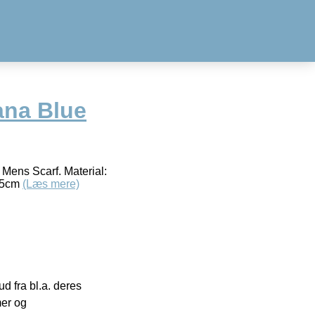
ana Blue
ens Scarf. Material:
 15cm
(Læs mere)
 fra bl.a. deres
mer og