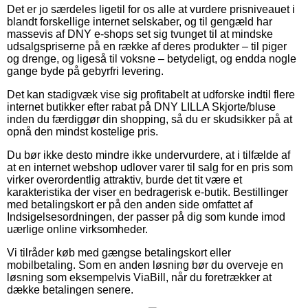
Det er jo særdeles ligetil for os alle at vurdere prisniveauet i
blandt forskellige internet selskaber, og til gengæld har
massevis af DNY e-shops set sig tvunget til at mindske
udsalgspriserne på en række af deres produkter – til piger
og drenge, og ligeså til voksne – betydeligt, og endda nogle
gange byde på gebyrfri levering.
Det kan stadigvæk vise sig profitabelt at udforske indtil flere
internet butikker efter rabat på DNY LILLA Skjorte/bluse
inden du færdiggør din shopping, så du er skudsikker på at
opnå den mindst kostelige pris.
Du bør ikke desto mindre ikke undervurdere, at i tilfælde af
at en internet webshop udlover varer til salg for en pris som
virker overordentlig attraktiv, burde det tit være et
karakteristika der viser en bedragerisk e-butik. Bestillinger
med betalingskort er på den anden side omfattet af
Indsigelsesordningen, der passer på dig som kunde imod
uærlige online virksomheder.
Vi tilråder køb med gængse betalingskort eller
mobilbetaling. Som en anden løsning bør du overveje en
løsning som eksempelvis ViaBill, når du foretrækker at
dække betalingen senere.