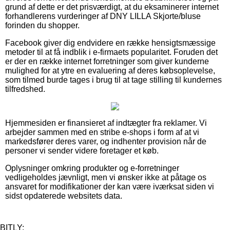
grund af dette er det prisværdigt, at du eksaminerer internet
forhandlerens vurderinger af DNY LILLA Skjorte/bluse
forinden du shopper.
Facebook giver dig endvidere en række hensigtsmæssige
metoder til at få indblik i e-firmaets popularitet. Foruden det
er der en række internet forretninger som giver kunderne
mulighed for at ytre en evaluering af deres købsoplevelse,
som tilmed burde tages i brug til at tage stilling til kundernes
tilfredshed.
Hjemmesiden er finansieret af indtægter fra reklamer. Vi
arbejder sammen med en stribe e-shops i form af at vi
markedsfører deres varer, og indhenter provision når de
personer vi sender videre foretager et køb.
Oplysninger omkring produkter og e-forretninger
vedligeholdes jævnligt, men vi ønsker ikke at påtage os
ansvaret for modifikationer der kan være iværksat siden vi
sidst opdaterede websitets data.
BITLY: