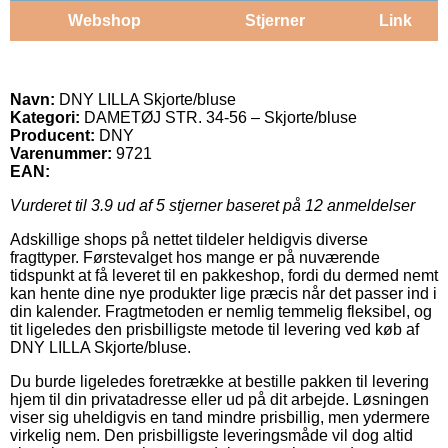
Webshop
Stjerner
Link
Navn:
DNY LILLA Skjorte/bluse
Kategori:
DAMETØJ STR. 34-56 – Skjorte/bluse
Producent:
DNY
Varenummer:
9721
EAN:
Vurderet til
3.9
ud af 5 stjerner baseret på
12
anmeldelser
Adskillige shops på nettet tildeler heldigvis diverse
fragttyper. Førstevalget hos mange er på nuværende
tidspunkt at få leveret til en pakkeshop, fordi du dermed nemt
kan hente dine nye produkter lige præcis når det passer ind i
din kalender. Fragtmetoden er nemlig temmelig fleksibel, og
tit ligeledes den prisbilligste metode til levering ved køb af
DNY LILLA Skjorte/bluse.
Du burde ligeledes foretrække at bestille pakken til levering
hjem til din privatadresse eller ud på dit arbejde. Løsningen
viser sig uheldigvis en tand mindre prisbillig, men ydermere
virkelig nem. Den prisbilligste leveringsmåde vil dog altid