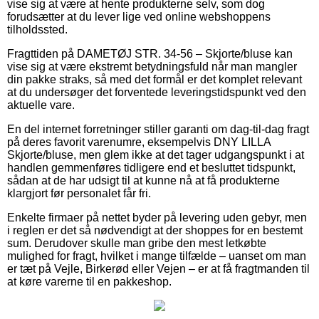
vise sig at være at hente produkterne selv, som dog
forudsætter at du lever lige ved online webshoppens
tilholdssted.
Fragttiden på DAMETØJ STR. 34-56 – Skjorte/bluse kan
vise sig at være ekstremt betydningsfuld når man mangler
din pakke straks, så med det formål er det komplet relevant
at du undersøger det forventede leveringstidspunkt ved den
aktuelle vare.
En del internet forretninger stiller garanti om dag-til-dag fragt
på deres favorit varenumre, eksempelvis DNY LILLA
Skjorte/bluse, men glem ikke at det tager udgangspunkt i at
handlen gemmenføres tidligere end et besluttet tidspunkt,
sådan at de har udsigt til at kunne nå at få produkterne
klargjort før personalet får fri.
Enkelte firmaer på nettet byder på levering uden gebyr, men
i reglen er det så nødvendigt at der shoppes for en bestemt
sum. Derudover skulle man gribe den mest letkøbte
mulighed for fragt, hvilket i mange tilfælde – uanset om man
er tæt på Vejle, Birkerød eller Vejen – er at få fragtmanden til
at køre varerne til en pakkeshop.