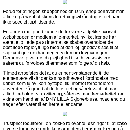
Forud for at nogen shopper hos en DNY shop behøver man
altid se på webbutikkens forretningsvilkår, dog er det bare
ikke specielt ophidsende.
En anden mulighed kunne derfor være at tjekke hvorvidt
webshoppen er medlem af e-mærket, hvilket længe har
været et billede på at internet selskabet overholder de
opstillede regler, tillige med at den lejlighedsvis ses til af
sagkyndige som har megen viden om lovgivningen.
Derudover giver det dig lejlighed til at blive assisteret,
såfremt du forvoldes dilemmaer som følge af dit køb.
Tilmed anbefales det at du er hensynstagende til de
elementære vilkår der kan håndhæves i forbindelse med
købet, som fx hvilken byttepolitik internet forhandleren
anvender. På grund af dette er det også relevant, at man
altid bibeholder sin kvittering, således man fremadrettet kan
vidne om handlen af DNY LILLA Skjorte/bluse, hvad end du
søger efter varer til en herre eller dame.
Trustpilot resulterer i en række relevante løsninger til at læse
diverse forhenværende konsumenters bedømmelser og på