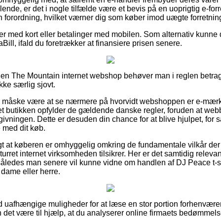
talende, er det i nogle tilfælde være et bevis på en uoprigtig e-forr
en forordning, hvilket værner dig som køber imod uægte forretning
ler med kort eller betalinger med mobilen. Som alternativ kunne d
Bill, ifald du foretrækker at finansiere prisen senere.
 en The Mountain internet webshop behøver man i reglen betrag
kke særlig sjovt.
ne måske være at se nærmere på hvorvidt webshoppen er e-mærk
et butikken opfylder de gældende danske regler, foruden at webb
givningen. Dette er desuden din chance for at blive hjulpet, for så
e med dit køb.
igt at køberen er omhyggelig omkring de fundamentale vilkår der
eturret internet virksomheden tilsikrer. Her er det samtidig relev
 således man senere vil kunne vidne om handlen af DJ Peace t-s
n dame eller herre.
ltid uafhængige muligheder for at læse en stor portion forhenvæ
 det være til hjælp, at du analyserer online firmaets bedømmelse