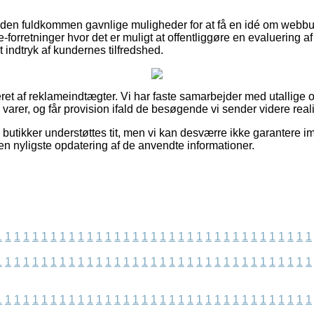
en fuldkommen gavnlige muligheder for at få en idé om webbut
-forretninger hvor det er muligt at offentliggøre en evaluering af
et indtryk af kundernes tilfredshed.
ret af reklameindtægter. Vi har faste samarbejder med utallige o
 varer, og får provision ifald de besøgende vi sender videre real
 butikker understøttes tit, men vi kan desværre ikke garantere 
en nyligste opdatering af de anvendte informationer.
1
1
1
1
1
1
1
1
1
1
1
1
1
1
1
1
1
1
1
1
1
1
1
1
1
1
1
1
1
1
1
1
1
1
1
1
1
1
1
1
1
1
1
1
1
1
1
1
1
1
1
1
1
1
1
1
1
1
1
1
1
1
1
1
1
1
1
1
1
1
1
1
1
1
1
1
1
1
1
1
1
1
1
1
1
1
1
1
1
1
1
1
1
1
1
1
1
1
1
1
1
1
1
1
1