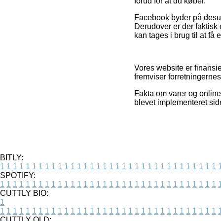
forud for at du køber.
Facebook byder på desud
Derudover er der faktisk e
kan tages i brug til at få 
Vores website er finansie
fremviser forretningernes
Fakta om varer og online
blevet implementeret sid
BITLY:
1
1
1
1
1
1
1
1
1
1
1
1
1
1
1
1
1
1
1
1
1
1
1
1
1
1
1
1
1
1
1
1
1
1
SPOTIFY:
1
1
1
1
1
1
1
1
1
1
1
1
1
1
1
1
1
1
1
1
1
1
1
1
1
1
1
1
1
1
1
1
1
1
CUTTLY BIO:
1
1
1
1
1
1
1
1
1
1
1
1
1
1
1
1
1
1
1
1
1
1
1
1
1
1
1
1
1
1
1
1
1
1
1
CUTTLY OLD: