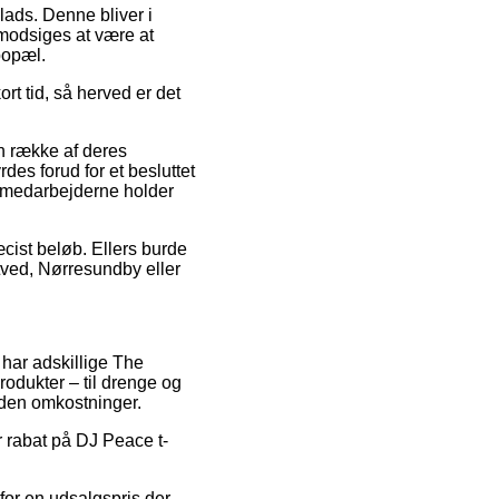
lads. Denne bliver i
 modsiges at være at
bopæl.
t tid, så herved er det
n række af deres
des forud for et besluttet
kemedarbejderne holder
ræcist beløb. Ellers burde
tved, Nørresundby eller
k har adskillige The
rodukter – til drenge og
 uden omkostninger.
 rabat på DJ Peace t-
for en udsalgspris der