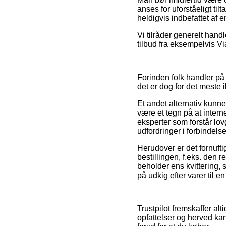
anses for uforståeligt til
heldigvis indbefattet af 
Vi tilråder generelt hand
tilbud fra eksempelvis Via
Forinden folk handler på
det er dog for det meste i
Et andet alternativ kun
være et tegn på at intern
eksperter som forstår lov
udfordringer i forbindels
Herudover er det fornuft
bestillingen, f.eks. den r
beholder ens kvittering,
på udkig efter varer til e
Trustpilot fremskaffer a
opfattelser og herved kan