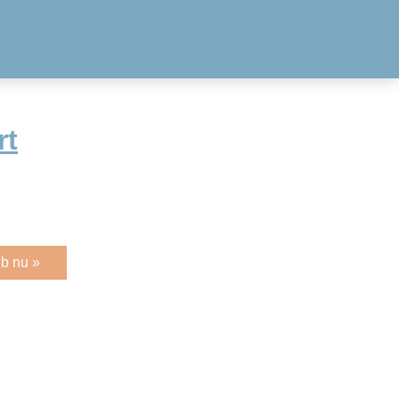
rt
b nu »