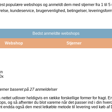
t populære webshops og anmeldt dem med stjerner fra 1 til 5 ud
rrelse, kundeservice, brugervenlighed, betingelser, leveringsfor
Bedst anmeldte webshops
Webshop
Stjerner
in
0x
jerner baseret på
27
anmeldelser
nettet udlover heldigvis en række forskellige former for fragt. 
ops, og så afhenter du blot varerne når det passer ind i din hve
mt endda også den mest letkøbte metode til levering ved køb af D