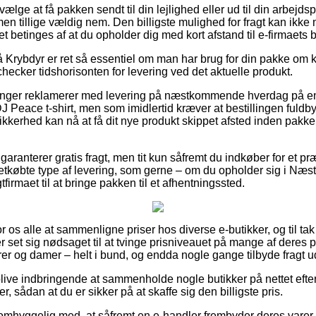
e at få pakken sendt til din lejlighed eller ud til din arbejdsp
en tillige vældig nem. Den billigste mulighed for fragt kan ikke
t betinges af at du opholder dig med kort afstand til e-firmaets 
Krybdyr er ret så essentiel om man har brug for din pakke om kor
 checker tidshorisonten for levering ved det aktuelle produkt.
tninger reklamerer med levering på næstkommende hverdag på e
 Peace t-shirt, men som imidlertid kræver at bestillingen fuldbyr
sikkerhed kan nå at få dit nye produkt skippet afsted inden pak
s garanterer gratis fragt, men tit kun såfremt du indkøber for et p
tkøbte type af levering, som gerne – om du opholder sig i Næs
gtfirmaet til at bringe pakken til et afhentningssted.
or os alle at sammenligne priser hos diverse e-butikker, og til ta
r set sig nødsaget til at tvinge prisniveauet på mange af deres p
errer og damer – helt i bund, og endda nogle gange tilbyde fragt
ive indbringende at sammenholde nogle butikker på nettet efter
er, sådan at du er sikker på at skaffe sig den billigste pris.
omhyggelig med, at såfremt en e-handler frembyder deres varer 