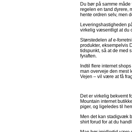
Du bør på samme måde vælg
regelen en tand dyrere, m
hente ordren selv, men de
Leveringshastigheden på 
virkelig væsentligt at du
Størstedelen af e-forre
produkter, eksempelvis DJ
tidspunkt, så at de med 
fyraften.
Indtil flere internet shop
man overveje den mest le
Vejen – vil være at få fra
Det er virkelig bekvemt f
Mountain internet butikke
piger, og ligeledes til h
Men det kan stadigvæk bl
shirt forud for at du handl
Man bør imidlertid være 