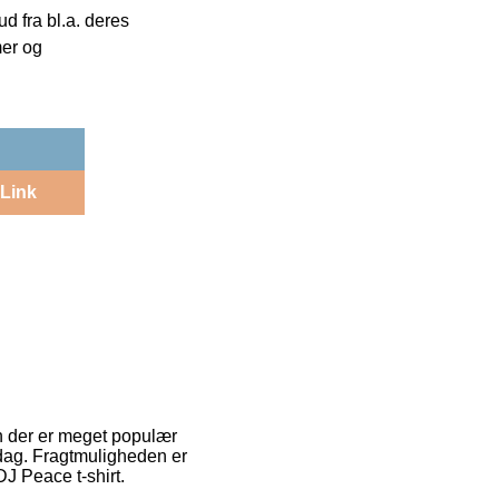
 fra bl.a. deres
mer og
Link
En der er meget populær
rdag. Fragtmuligheden er
J Peace t-shirt.