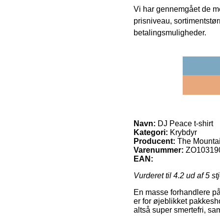
Vi har gennemgået de mes
prisniveau, sortimentstø
betalingsmuligheder.
Navn:
DJ Peace t-shirt
Kategori:
Krybdyr
Producent:
The Mounta
Varenummer:
ZO10319
EAN:
Vurderet til
4.2
ud af 5 st
En masse forhandlere på 
er for øjeblikket pakkesh
altså super smertefri, sa