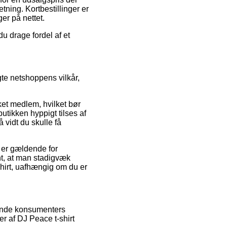
etning. Kortbestillinger er
er på nettet.
u drage fordel af et
te netshoppens vilkår,
et medlem, hvilket bør
utikken hyppigt tilses af
 vidt du skulle få
 er gældende for
ant, at man stadigvæk
hirt, uafhængig om du er
rende konsumenters
r af DJ Peace t-shirt