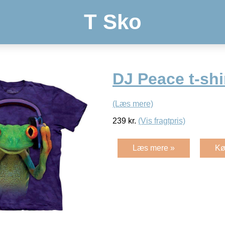
T Sko
DJ Peace t-shi
(Læs mere)
239
kr.
(Vis fragtpris)
Læs mere »
Kø