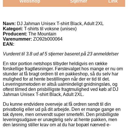
Webshop
Stjerner
Link
Navn:
DJ Jahman Unisex T-shirt Black, Adult 2XL
Kategori:
T-shirts til voksne (unisex)
Producent:
The Mountain
Varenummer:
ZO92b000064
EAN:
Vurderet til
3.8
ud af 5 stjerner baseret på
23
anmeldelser
En stor portion netshops tilbyder heldigvis en række
forskellige fragtløsninger. Førstevalget hos mange er nu om
stunder at få bragt ordren til en pakkeshop, så du selv har
mulighed for at hente bestillingen når der er tid til det.
Leveringsmetoden er altså ualmindeligt gnidningsløs, og
oftest tilmed den prisbilligste fragtmulighed ved køb af DJ
Jahman Unisex T-shirt Black, Adult 2XL.
Du kunne endvidere overveje at få ordren sendt til din
privatbolig eller ud på dit arbejde. Den er mange gange en
tak dyrere, men omvendt super smertefri. Den prisbilligste
leveringsudgave er unægtelig selv at hente pakken, men
den løsning stiller krav om at du har bopæl nærved e-