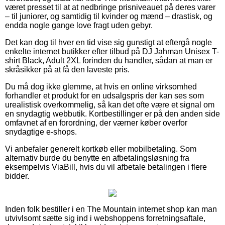
været presset til at at nedbringe prisniveauet på deres varer
– til juniorer, og samtidig til kvinder og mænd – drastisk, og
endda nogle gange love fragt uden gebyr.
Det kan dog til hver en tid vise sig gunstigt at eftergå nogle
enkelte internet butikker efter tilbud på DJ Jahman Unisex T-
shirt Black, Adult 2XL forinden du handler, sådan at man er
skråsikker på at få den laveste pris.
Du må dog ikke glemme, at hvis en online virksomhed
forhandler et produkt for en udsalgspris der kan ses som
urealistisk overkommelig, så kan det ofte være et signal om
en snydagtig webbutik. Kortbestillinger er på den anden side
omfavnet af en forordning, der værner køber overfor
snydagtige e-shops.
Vi anbefaler generelt kortkøb eller mobilbetaling. Som
alternativ burde du benytte en afbetalingsløsning fra
eksempelvis ViaBill, hvis du vil afbetale betalingen i flere
bidder.
Inden folk bestiller i en The Mountain internet shop kan man
utvivlsomt sætte sig ind i webshoppens forretningsaftale,