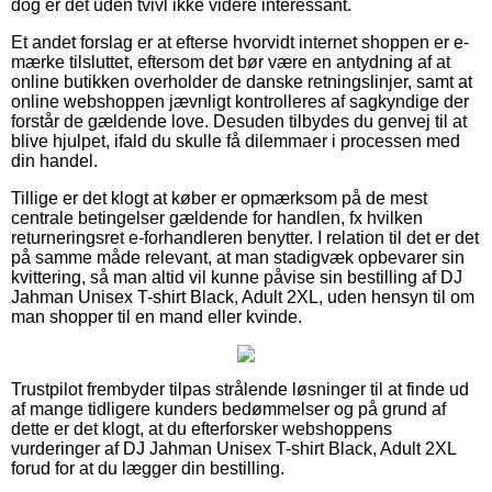
dog er det uden tvivl ikke videre interessant.
Et andet forslag er at efterse hvorvidt internet shoppen er e-
mærke tilsluttet, eftersom det bør være en antydning af at
online butikken overholder de danske retningslinjer, samt at
online webshoppen jævnligt kontrolleres af sagkyndige der
forstår de gældende love. Desuden tilbydes du genvej til at
blive hjulpet, ifald du skulle få dilemmaer i processen med
din handel.
Tillige er det klogt at køber er opmærksom på de mest
centrale betingelser gældende for handlen, fx hvilken
returneringsret e-forhandleren benytter. I relation til det er det
på samme måde relevant, at man stadigvæk opbevarer sin
kvittering, så man altid vil kunne påvise sin bestilling af DJ
Jahman Unisex T-shirt Black, Adult 2XL, uden hensyn til om
man shopper til en mand eller kvinde.
Trustpilot frembyder tilpas strålende løsninger til at finde ud
af mange tidligere kunders bedømmelser og på grund af
dette er det klogt, at du efterforsker webshoppens
vurderinger af DJ Jahman Unisex T-shirt Black, Adult 2XL
forud for at du lægger din bestilling.