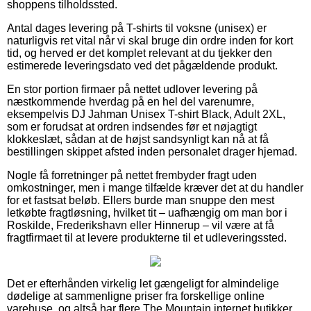
shoppens tilholdssted.
Antal dages levering på T-shirts til voksne (unisex) er
naturligvis ret vital når vi skal bruge din ordre inden for kort
tid, og herved er det komplet relevant at du tjekker den
estimerede leveringsdato ved det pågældende produkt.
En stor portion firmaer på nettet udlover levering på
næstkommende hverdag på en hel del varenumre,
eksempelvis DJ Jahman Unisex T-shirt Black, Adult 2XL,
som er forudsat at ordren indsendes før et nøjagtigt
klokkeslæt, sådan at de højst sandsynligt kan nå at få
bestillingen skippet afsted inden personalet drager hjemad.
Nogle få forretninger på nettet frembyder fragt uden
omkostninger, men i mange tilfælde kræver det at du handler
for et fastsat beløb. Ellers burde man snuppe den mest
letkøbte fragtløsning, hvilket tit – uafhængig om man bor i
Roskilde, Frederikshavn eller Hinnerup – vil være at få
fragtfirmaet til at levere produkterne til et udleveringssted.
Det er efterhånden virkelig let gængeligt for almindelige
dødelige at sammenligne priser fra forskellige online
varehuse, og altså har flere The Mountain internet butikker