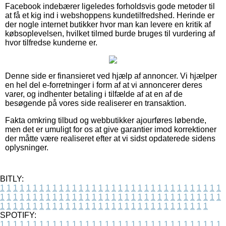
Facebook indebærer ligeledes forholdsvis gode metoder til
at få et kig ind i webshoppens kundetilfredshed. Herinde er
der nogle internet butikker hvor man kan levere en kritik af
købsoplevelsen, hvilket tilmed burde bruges til vurdering af
hvor tilfredse kunderne er.
Denne side er finansieret ved hjælp af annoncer. Vi hjælper
en hel del e-forretninger i form af at vi annoncerer deres
varer, og indhenter betaling i tilfælde af at en af de
besøgende på vores side realiserer en transaktion.
Fakta omkring tilbud og webbutikker ajourføres løbende,
men det er umuligt for os at give garantier imod korrektioner
der måtte være realiseret efter at vi sidst opdaterede sidens
oplysninger.
BITLY:
1
1
1
1
1
1
1
1
1
1
1
1
1
1
1
1
1
1
1
1
1
1
1
1
1
1
1
1
1
1
1
1
1
1
1
1
1
1
1
1
1
1
1
1
1
1
1
1
1
1
1
1
1
1
1
1
1
1
1
1
1
1
1
1
1
1
1
1
1
1
1
1
1
1
1
1
1
1
1
1
1
1
1
1
1
1
1
1
1
1
1
1
1
1
1
1
1
1
1
1
SPOTIFY:
1
1
1
1
1
1
1
1
1
1
1
1
1
1
1
1
1
1
1
1
1
1
1
1
1
1
1
1
1
1
1
1
1
1