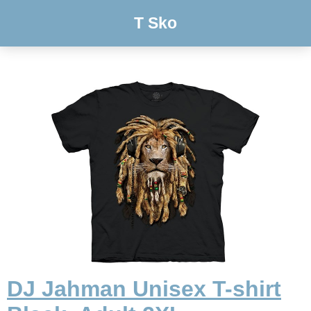
T Sko
DJ Jahman Unisex T-shirt